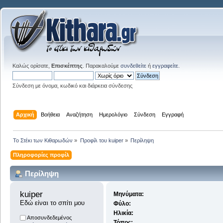
Καλώς ορίσατε,
Επισκέπτης
. Παρακαλούμε
συνδεθείτε
ή
εγγραφείτε
.
Σύνδεση με όνομα, κωδικό και διάρκεια σύνδεσης
Αρχική
Βοήθεια
Αναζήτηση
Ημερολόγιο
Σύνδεση
Εγγραφή
Το Στέκι των Κιθαρωδών
»
Προφίλ του kuiper
»
Περίληψη
Πληροφορίες προφίλ
Περίληψη
kuiper 
Μηνύματα:
Εδώ είναι το σπίτι μου
Φύλο:
Ηλικία:
Αποσυνδεδεμένος
Τόπος: