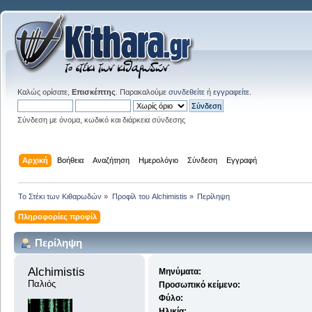
Καλώς ορίσατε,
Επισκέπτης
. Παρακαλούμε
συνδεθείτε
ή
εγγραφείτε
.
Σύνδεση με όνομα, κωδικό και διάρκεια σύνδεσης
Αρχική
Βοήθεια
Αναζήτηση
Ημερολόγιο
Σύνδεση
Εγγραφή
Το Στέκι των Κιθαρωδών
»
Προφίλ του Alchimistis
»
Περίληψη
Πληροφορίες προφίλ
Περίληψη
Alchimistis 
Μηνύματα:
Παλιός
Προσωπικό κείμενο:
Φύλο:
Ηλικία: