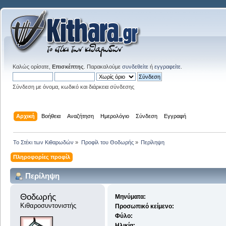
Καλώς ορίσατε,
Επισκέπτης
. Παρακαλούμε
συνδεθείτε
ή
εγγραφείτε
.
Σύνδεση με όνομα, κωδικό και διάρκεια σύνδεσης
Αρχική
Βοήθεια
Αναζήτηση
Ημερολόγιο
Σύνδεση
Εγγραφή
Το Στέκι των Κιθαρωδών
»
Προφίλ του Θοδωρής
»
Περίληψη
Πληροφορίες προφίλ
Περίληψη
Θοδωρής 
Μηνύματα:
Κιθαροσυντονιστής
Προσωπικό κείμενο:
Φύλο:
Ηλικία: