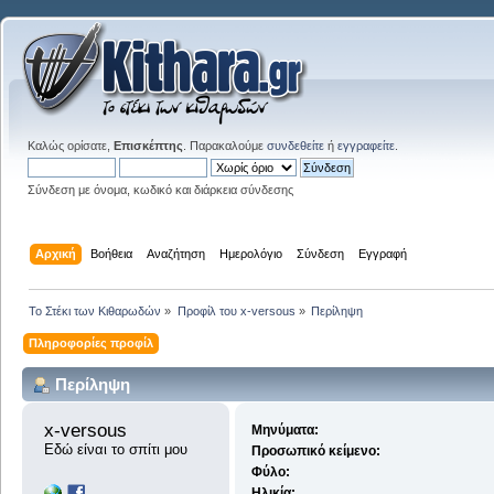
Καλώς ορίσατε,
Επισκέπτης
. Παρακαλούμε
συνδεθείτε
ή
εγγραφείτε
.
Σύνδεση με όνομα, κωδικό και διάρκεια σύνδεσης
Αρχική
Βοήθεια
Αναζήτηση
Ημερολόγιο
Σύνδεση
Εγγραφή
Το Στέκι των Κιθαρωδών
»
Προφίλ του x-versous
»
Περίληψη
Πληροφορίες προφίλ
Περίληψη
x-versous 
Μηνύματα:
Εδώ είναι το σπίτι μου
Προσωπικό κείμενο:
Φύλο:
Ηλικία: