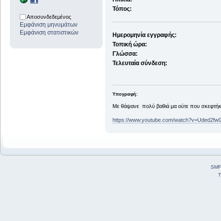
Τόπος:
Αποσυνδεδεμένος
Εμφάνιση μηνυμάτων
Εμφάνιση στατιστικών
Ημερομηνία εγγραφής:
Τοπική ώρα:
Γλώσσα:
Τελευταία σύνδεση:
Υπογραφή:
Με θάψανε πολύ βαθιά μα ούτε που σκεφτήκα
https://www.youtube.com/watch?v=Uded2fw
SMF
T