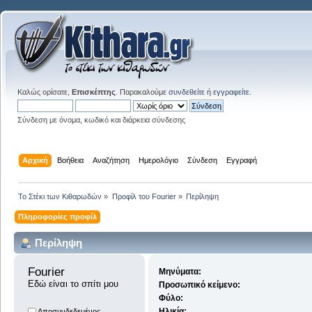
Καλώς ορίσατε,
Επισκέπτης
. Παρακαλούμε
συνδεθείτε
ή
εγγραφείτε
.
Σύνδεση με όνομα, κωδικό και διάρκεια σύνδεσης
Αρχική
Βοήθεια
Αναζήτηση
Ημερολόγιο
Σύνδεση
Εγγραφή
Το Στέκι των Κιθαρωδών
»
Προφίλ του Fourier
»
Περίληψη
Πληροφορίες προφίλ
Περίληψη
Fourier 
Μηνύματα:
Εδώ είναι το σπίτι μου
Προσωπικό κείμενο:
Φύλο:
Ηλικία:
Αποσυνδεδεμένος