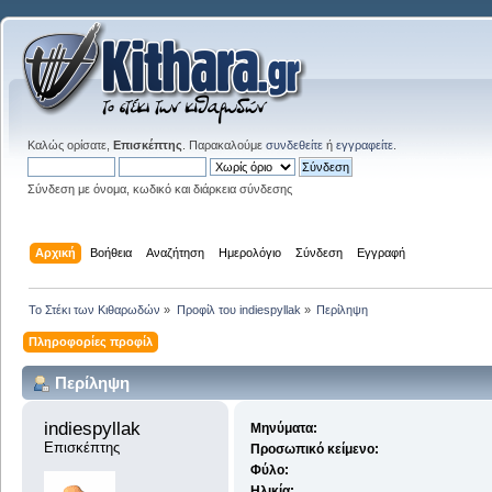
Καλώς ορίσατε,
Επισκέπτης
. Παρακαλούμε
συνδεθείτε
ή
εγγραφείτε
.
Σύνδεση με όνομα, κωδικό και διάρκεια σύνδεσης
Αρχική
Βοήθεια
Αναζήτηση
Ημερολόγιο
Σύνδεση
Εγγραφή
Το Στέκι των Κιθαρωδών
»
Προφίλ του indiespyllak
»
Περίληψη
Πληροφορίες προφίλ
Περίληψη
indiespyllak 
Μηνύματα:
Επισκέπτης
Προσωπικό κείμενο:
Φύλο:
Ηλικία: