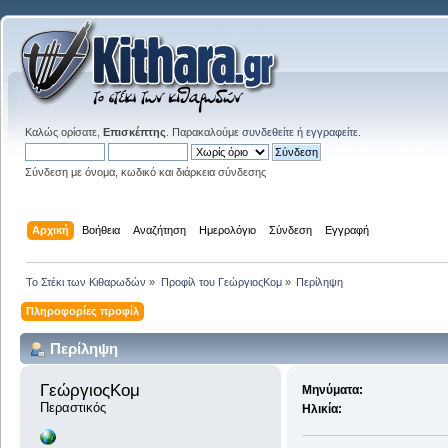
Καλώς ορίσατε,
Επισκέπτης
. Παρακαλούμε
συνδεθείτε
ή
εγγραφείτε
.
Σύνδεση με όνομα, κωδικό και διάρκεια σύνδεσης
Αρχική
Βοήθεια
Αναζήτηση
Ημερολόγιο
Σύνδεση
Εγγραφή
Το Στέκι των Κιθαρωδών
»
Προφίλ του ΓεώργιοςΚομ
»
Περίληψη
Πληροφορίες προφίλ
Περίληψη
ΓεώργιοςΚομ 
Μηνύματα:
Περαστικός
Ηλικία: