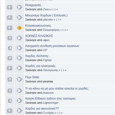
Pickguards...
Ξεκίνησε από
Zoso
«
1
2
»
Μαυρισμα Χορδων ( Επιλυση )
Ξεκίνησε από
placebo
«
1
2
»
Κλασικοακουστικη;
Ξεκίνησε από
Σταυροφόρος
«
1
2
»
ΧΟΡΔΕΣ ΚΛΑΣΙΚΗΣ
Ξεκίνησε από
aljam
Ασυρματη συνδεση μουσικων οργανων
Ξεκίνησε από
GP
Χορδες Alchemy...
Ξεκίνησε από
Fighter
Χορδές για ηλεκτρικές.
Ξεκίνησε από
Παναγιώτης
«
1
2
»
Περι Slide
Ξεκίνησε από psomas
Τι να κάνω να μη μου σπάνε εύκολα οι χορδές;
Ξεκίνησε από
ikatsoun
Χρηση ΕΙδικου λαδιου στις ταστιερες
Ξεκίνησε από
Lightstringer
Χορδες για ακουστικη??
Ξεκίνησε από
Σωτήρης
«
1
2
»