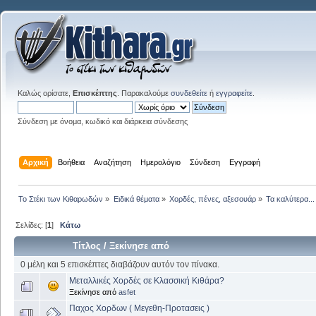
Καλώς ορίσατε,
Επισκέπτης
. Παρακαλούμε
συνδεθείτε
ή
εγγραφείτε
.
Σύνδεση με όνομα, κωδικό και διάρκεια σύνδεσης
Αρχική
Βοήθεια
Αναζήτηση
Ημερολόγιο
Σύνδεση
Εγγραφή
Το Στέκι των Κιθαρωδών
»
Ειδικά θέματα
»
Χορδές, πένες, αξεσουάρ
»
Τα καλύτερα...
Σελίδες: [
1
]
Κάτω
Τίτλος
/
Ξεκίνησε από
0 μέλη και 5 επισκέπτες διαβάζουν αυτόν τον πίνακα.
Μεταλλικές Χορδές σε Κλασσική Κιθάρα?
Ξεκίνησε από
asfet
Παχος Χορδων ( Μεγεθη-Προτασεις )