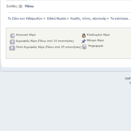
Σελίδες: [
1
]
Πάνω
Το Στέκι των Κιθαρωδών
»
Ειδικά θέματα
»
Χορδές, πένες, αξεσουάρ
»
Τα καλύτερα...
Κανονικό θέμα
Κλειδωμένο θέμα
Μόνιμο θέμα
Δημοφιλές θέμα (Πάνω από 15 απαντήσεις)
Ψηφοφορία
Πολύ δημοφιλές θέμα (Πάνω από 25 απαντήσεις)
SMF
T