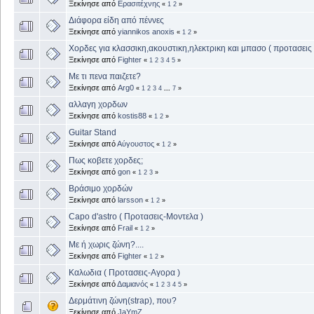
Ξεκίνησε από
Ερασιτέχνης
«
1
2
»
Διάφορα είδη από πέννες
Ξεκίνησε από
yiannikos anoxis
«
1
2
»
Χορδες για κλασσικη,ακουστικη,ηλεκτρικη και μπασο ( προτασεις 
Ξεκίνησε από
Fighter
«
1
2
3
4
5
»
Με τι πενα παιζετε?
Ξεκίνησε από
Arg0
«
1
2
3
4
...
7
»
αλλαγη χορδων
Ξεκίνησε από
kostis88
«
1
2
»
Guitar Stand
Ξεκίνησε από
Αύγουστος
«
1
2
»
Πως κοβετε χορδες;
Ξεκίνησε από
gon
«
1
2
3
»
Βράσιμο χορδών
Ξεκίνησε από
larsson
«
1
2
»
Capo d'astro ( Προτασεις-Μοντελα )
Ξεκίνησε από
Frail
«
1
2
»
Με ή χωρις ζώνη?....
Ξεκίνησε από
Fighter
«
1
2
»
Καλωδια ( Προτασεις-Αγορα )
Ξεκίνησε από
Δαμιανός
«
1
2
3
4
5
»
Δερμάτινη ζώνη(strap), που?
Ξεκίνησε από
JaYmZ