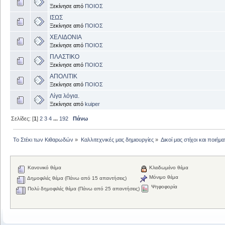
Ξεκίνησε από
ΠΟΙΟΣ
ΙΣΩΣ
Ξεκίνησε από
ΠΟΙΟΣ
ΧΕΛΙΔΟΝΙΑ
Ξεκίνησε από
ΠΟΙΟΣ
ΠΛΑΣΤΙΚΟ
Ξεκίνησε από
ΠΟΙΟΣ
ΑΠΟΛΙΤΙΚ
Ξεκίνησε από
ΠΟΙΟΣ
Λίγα λόγια.
Ξεκίνησε από
kuiper
Σελίδες: [
1
]
2
3
4
...
192
Πάνω
Το Στέκι των Κιθαρωδών
»
Καλλιτεχνικές μας δημιουργίες
»
Δικοί μας στίχοι και ποιήμα
Κανονικό θέμα
Κλειδωμένο θέμα
Μόνιμο θέμα
Δημοφιλές θέμα (Πάνω από 15 απαντήσεις)
Ψηφοφορία
Πολύ δημοφιλές θέμα (Πάνω από 25 απαντήσεις)