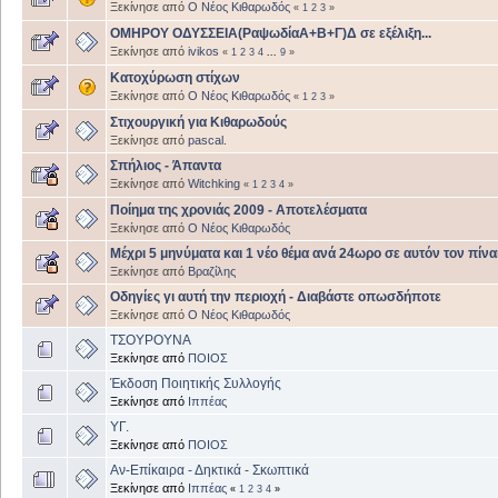
Ξεκίνησε από
Ο Νέος Κιθαρωδός
«
1
2
3
»
ΟΜΗΡΟΥ ΟΔΥΣΣΕΙΑ(ΡαψωδίαΑ+Β+Γ)Δ σε εξέλιξη...
Ξεκίνησε από
ivikos
«
1
2
3
4
...
9
»
Κατοχύρωση στίχων
Ξεκίνησε από
Ο Νέος Κιθαρωδός
«
1
2
3
»
Στιχουργική για Κιθαρωδούς
Ξεκίνησε από
pascal.
Σπήλιος - Άπαντα
Ξεκίνησε από
Witchking
«
1
2
3
4
»
Ποίημα της χρονιάς 2009 - Αποτελέσματα
Ξεκίνησε από
Ο Νέος Κιθαρωδός
Μέχρι 5 μηνύματα και 1 νέο θέμα ανά 24ωρο σε αυτόν τον πίνα
Ξεκίνησε από
Βραζίλης
Οδηγίες γι αυτή την περιοχή - Διαβάστε οπωσδήποτε
Ξεκίνησε από
Ο Νέος Κιθαρωδός
ΤΣΟΥΡΟΥΝΑ
Ξεκίνησε από
ΠΟΙΟΣ
Έκδοση Ποιητικής Συλλογής
Ξεκίνησε από
Ιππέας
ΥΓ.
Ξεκίνησε από
ΠΟΙΟΣ
Αν-Επίκαιρα - Δηκτικά - Σκωπτικά
Ξεκίνησε από
Ιππέας
«
1
2
3
4
»