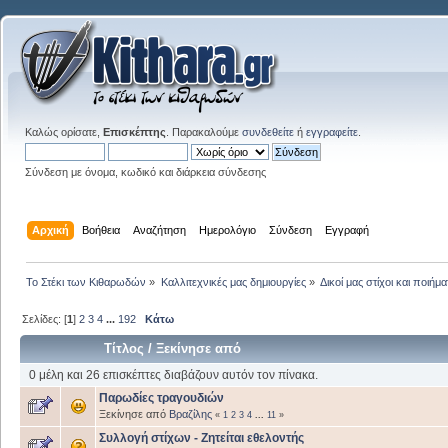
Καλώς ορίσατε,
Επισκέπτης
. Παρακαλούμε
συνδεθείτε
ή
εγγραφείτε
.
Σύνδεση με όνομα, κωδικό και διάρκεια σύνδεσης
Αρχική
Βοήθεια
Αναζήτηση
Ημερολόγιο
Σύνδεση
Εγγραφή
Το Στέκι των Κιθαρωδών
»
Καλλιτεχνικές μας δημιουργίες
»
Δικοί μας στίχοι και ποιήμα
Σελίδες: [
1
]
2
3
4
...
192
Κάτω
Τίτλος
/
Ξεκίνησε από
0 μέλη και 26 επισκέπτες διαβάζουν αυτόν τον πίνακα.
Παρωδίες τραγουδιών
Ξεκίνησε από
Βραζίλης
«
1
2
3
4
...
11
»
Συλλογή στίχων - Ζητείται εθελοντής