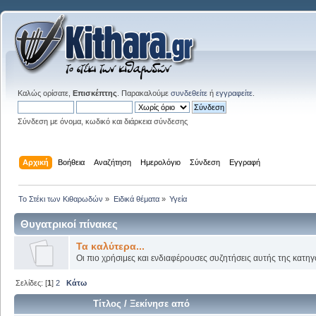
Καλώς ορίσατε,
Επισκέπτης
. Παρακαλούμε
συνδεθείτε
ή
εγγραφείτε
.
Σύνδεση με όνομα, κωδικό και διάρκεια σύνδεσης
Αρχική
Βοήθεια
Αναζήτηση
Ημερολόγιο
Σύνδεση
Εγγραφή
Το Στέκι των Κιθαρωδών
»
Ειδικά θέματα
»
Υγεία
Θυγατρικοί πίνακες
Τα καλύτερα...
Οι πιο χρήσιμες και ενδιαφέρουσες συζητήσεις αυτής της κατηγ
Σελίδες: [
1
]
2
Κάτω
Τίτλος
/
Ξεκίνησε από