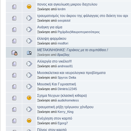
πονος και αγκυλωση μικρου δαχτυλου
Ξεκίνησε από
lordm
τραυματισμός του άκρου της φάλαγγας στο δείκτη του αρι
Ξεκίνησε από
sexpistol
Ανάγκη για αίμα
Ξεκίνησε από
ΡιχάρδοςΜαυροπερισσότερος
έλλειψη φαρμάκου
Ξεκίνησε από
modfori
ΜΕΤΑΚΙΝΗΘΗΚΕ: Γεράκος με το συμπάθειο.!
Ξεκίνησε από
Βραζίλης
Αλλεργία στο νικέλιο!!!
Ξεκίνησε από
andreas81
Μυοσκελετικα και νευρολογικα προβληματα
Ξεκίνησε από
Spyros Delta
Μουσική Και Γυμναστική
Ξεκίνησε από
Dimitris12345
Σχημα Νυχιων (κλασική κιθαρα)
Ξεκίνησε από
audiohomeless
τραυματική ρήξη τρίγωνου χόνδρου
Ξεκίνησε από
Kerry_King
Ενόχληση στον καρπό
Ξεκίνησε από
Egorg7
Πόνος στον καρπό