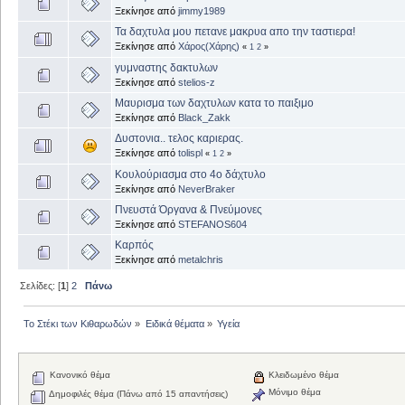
Ξεκίνησε από
jimmy1989
Τα δαχτυλα μου πετανε μακρυα απο την ταστιερα!
Ξεκίνησε από
Χάρος(Χάρης)
«
1
2
»
γυμναστης δακτυλων
Ξεκίνησε από
stelios-z
Μαυρισμα των δαχτυλων κατα το παιξιμο
Ξεκίνησε από
Black_Zakk
Δυστονια.. τελος καριερας.
Ξεκίνησε από
tolispl
«
1
2
»
Κουλούριασμα στο 4ο δάχτυλο
Ξεκίνησε από
NeverBraker
Πνευστά Όργανα & Πνεύμονες
Ξεκίνησε από
STEFANOS604
Καρπός
Ξεκίνησε από
metalchris
Σελίδες: [
1
]
2
Πάνω
Το Στέκι των Κιθαρωδών
»
Ειδικά θέματα
»
Υγεία
Κανονικό θέμα
Κλειδωμένο θέμα
Μόνιμο θέμα
Δημοφιλές θέμα (Πάνω από 15 απαντήσεις)