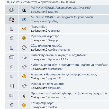
0 μέλη και 2 επισκέπτες διαβάζουν αυτόν τον πίνακα.
ΜΕΤΑΚΙΝΗΘΗΚΕ: Plasmolifting Σωλήνες PRP
Ξεκίνησε από
Βραζίλης
ΜΕΤΑΚΙΝΗΘΗΚΕ: Best upgrade for your health
Ξεκίνησε από
Βραζίλης
Τενοντίτιδα ;
Ξεκίνησε από
Archangel
Ιδρωτας ότι χειρότερο
Ξεκίνησε από
Stavpapa
Σόλο ηλεκτρική καρέκλα
Ξεκίνησε από
Καθόδιος (φλουτσ)
Γιατί σκληραίνουν οι ακρες των δαχτύλων?
Ξεκίνησε από
BigBabol
«
1
2
3
»
Υγεία των μουσικών : 5 πράγματα που πρέπει να προσέχεις
Ξεκίνησε από
orestisguitar
Αρχάριος κιθαρίστας-επίσης- αναφορά για πόνους
Ξεκίνησε από
grgdrep1411
Ιδρωτας και παλι Ιδρωτας
Ξεκίνησε από
chrislour96
Προστασία από πιθανή ηλεκτροπληξία κατά την χρήση ηλε
Ξεκίνησε από
johnjohn
«
1
2
»
Καθαριστής Αέρα
Ξεκίνησε από
modfori