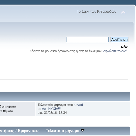
Το Στέκι των Κιθαρωδών
Νέα:
Χάσατε το μουσικό όργανό σας ή σας το έκλεψαν;
Δηλώστε το εδώ!
Τελευταίο μήνυμα
από
saved
2 μηνύματα
σε
Απ: ΝΥΧΙΑ!!!
3 θέματα
στις 31/03/16, 18:34
ντήσεις
/
Εμφανίσεις
Τελευταίο μήνυμα