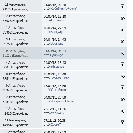
11 Απαντήσεις
21/03/15, 02:28
από
Καθόδιος (φλουτσ)
41162 Εμφανίσεις
2 Απαντήσεις
30/05/14, 17:10
από
Απόλλων
37026 Εμφανίσεις
1 Απαντήσεις
16/05/14, 22:59
από
Βραζίλης
33952 Εμφανίσεις
9 Απαντήσεις
24/04/14, 14:43
από
Βραζίλης
39750 Εμφανίσεις
0 Απαντήσεις
31/03/14, 08:33
από
Βραζίλης
34114 Εμφανίσεις
4 Απαντήσεις
24/09/13, 15:43
από
adr1anos
38810 Εμφανίσεις
0 Απαντήσεις
15/06/13, 16:49
από
Spyros Delta
38514 Εμφανίσεις
9 Απαντήσεις
17/02/13, 18:56
από
Υπνοβάτης...
45942 Εμφανίσεις
2 Απαντήσεις
04/02/13, 23:59
από
ScorpionsManiac
42848 Εμφανίσεις
1 Απαντήσεις
23/12/12, 14:36
από
Απόλλων
41823 Εμφανίσεις
11 Απαντήσεις
27/11/12, 20:38
από
Egorg7
44954 Εμφανίσεις
4 Απαντήσεις
29/09/12, 12:39