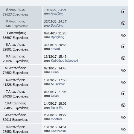
0 Απαντήσεις
10/09/21, 23:24
από
Βραζίλης
29623 Εμφανίσεις
0 Απαντήσεις
23/03/21, 14:17
από
Βραζίλης
9146 Εμφανίσεις
11 Απαντήσεις
09/04/20, 21:20
από
Βραζίλης
33697 Εμφανίσεις
8 Απαντήσεις
31/08/18, 20:55
από
saved
22801 Εμφανίσεις
9 Απαντήσεις
13/12/17, 15:49
από
Καθόδιος (φλουτσ)
25024 Εμφανίσεις
51 Απαντήσεις
07/10/17, 14:45
από
Uriah
74682 Εμφανίσεις
6 Απαντήσεις
13/09/17, 17:50
από
Muselove
41226 Εμφανίσεις
7 Απαντήσεις
01/06/17, 21:03
από
Uriah
24038 Εμφανίσεις
18 Απαντήσεις
14/05/17, 18:02
από
Iliana Kt.
58485 Εμφανίσεις
39 Απαντήσεις
25/08/16, 19:27
από
modfori
52011 Εμφανίσεις
4 Απαντήσεις
18/03/16, 14:51
από
Kosthrash
27952 Εμφανίσεις