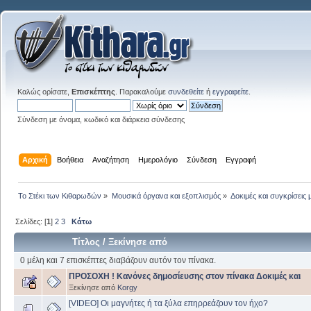
Καλώς ορίσατε,
Επισκέπτης
. Παρακαλούμε
συνδεθείτε
ή
εγγραφείτε
.
Σύνδεση με όνομα, κωδικό και διάρκεια σύνδεσης
Αρχική
Βοήθεια
Αναζήτηση
Ημερολόγιο
Σύνδεση
Εγγραφή
Το Στέκι των Κιθαρωδών
»
Μουσικά όργανα και εξοπλισμός
»
Δοκιμές και συγκρίσει
Σελίδες: [
1
]
2
3
Κάτω
Τίτλος
/
Ξεκίνησε από
0 μέλη και 7 επισκέπτες διαβάζουν αυτόν τον πίνακα.
ΠΡΟΣΟΧΗ ! Κανόνες δημοσίευσης στον πίνακα Δοκιμές και
Ξεκίνησε από
Korgy
[VIDEO] Οι μαγνήτες ή τα ξύλα επηρρεάζουν τον ήχο?