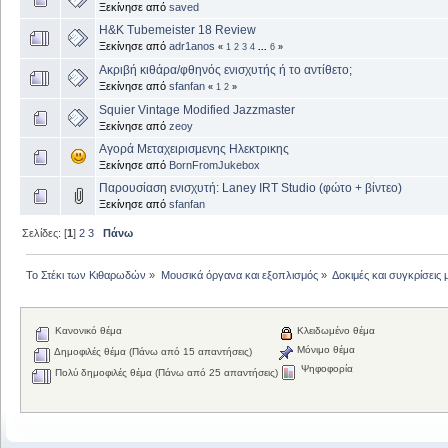
Ξεκίνησε από
saved
H&K Tubemeister 18 Review
Ξεκίνησε από
adr1anos
«
1
2
3
4
...
6
»
Ακριβή κιθάρα/φθηνός ενισχυτής ή το αντίθετο;
Ξεκίνησε από
sfanfan
«
1
2
»
Squier Vintage Modified Jazzmaster
Ξεκίνησε από
zeoy
Αγορά Μεταχειρισμενης Ηλεκτρικης
Ξεκίνησε από
BornFromJukebox
Παρουσίαση ενισχυτή: Laney IRT Studio (φώτο + βίντεο)
Ξεκίνησε από
sfanfan
Σελίδες: [
1
]
2
3
Πάνω
Το Στέκι των Κιθαρωδών
»
Μουσικά όργανα και εξοπλισμός
»
Δοκιμές και συγκρίσει
Κανονικό θέμα
Κλειδωμένο θέμα
Μόνιμο θέμα
Δημοφιλές θέμα (Πάνω από 15 απαντήσεις)
Ψηφοφορία
Πολύ δημοφιλές θέμα (Πάνω από 25 απαντήσεις)