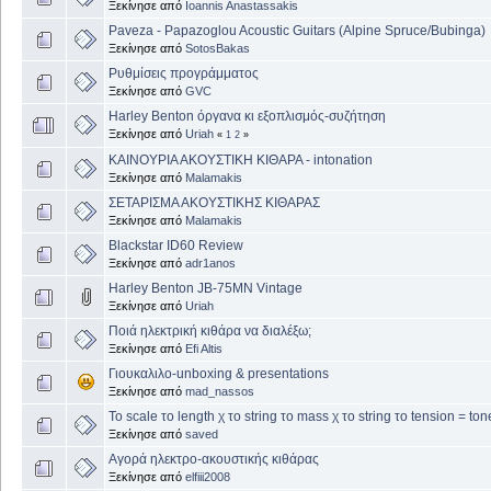
Ξεκίνησε από
Ioannis Anastassakis
Paveza - Papazoglou Acoustic Guitars (Alpine Spruce/Bubinga)
Ξεκίνησε από
SotosBakas
Ρυθμίσεις προγράμματος
Ξεκίνησε από
GVC
Harley Benton όργανα κι εξοπλισμός-συζήτηση
Ξεκίνησε από
Uriah
«
1
2
»
ΚΑΙΝΟΥΡΙΑ ΑΚΟΥΣΤΙΚΗ ΚΙΘΑΡΑ - intonation
Ξεκίνησε από
Malamakis
ΣΕΤΑΡΙΣΜΑ ΑΚΟΥΣΤΙΚΗΣ ΚΙΘΑΡΑΣ
Ξεκίνησε από
Malamakis
Blackstar ID60 Review
Ξεκίνησε από
adr1anos
Harley Benton JB-75MN Vintage
Ξεκίνησε από
Uriah
Ποιά ηλεκτρική κιθάρα να διαλέξω;
Ξεκίνησε από
Efi Altis
Γιουκαλιλο-unboxing & presentations
Ξεκίνησε από
mad_nassos
Το scale το length χ το string το mass χ το string το tension = ton
Ξεκίνησε από
saved
Αγορά ηλεκτρο-ακουστικής κιθάρας
Ξεκίνησε από
elfiii2008