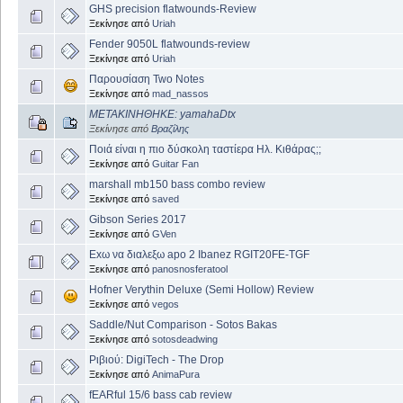
GHS precision flatwounds-Review
Ξεκίνησε από
Uriah
Fender 9050L flatwounds-review
Ξεκίνησε από
Uriah
Παρουσίαση Two Notes
Ξεκίνησε από
mad_nassos
ΜΕΤΑΚΙΝΗΘΗΚΕ: yamahaDtx
Ξεκίνησε από
Βραζίλης
Ποιά είναι η πιο δύσκολη ταστίερα Ηλ. Κιθάρας;;
Ξεκίνησε από
Guitar Fan
marshall mb150 bass combo review
Ξεκίνησε από
saved
Gibson Series 2017
Ξεκίνησε από
GVen
Exω να διαλεξω apo 2 Ibanez RGIT20FE-TGF
Ξεκίνησε από
panosnosferatool
Hofner Verythin Deluxe (Semi Hollow) Review
Ξεκίνησε από
vegos
Saddle/Nut Comparison - Sotos Bakas
Ξεκίνησε από
sotosdeadwing
Ριβιού: DigiTech - The Drop
Ξεκίνησε από
AnimaPura
fEARful 15/6 bass cab review