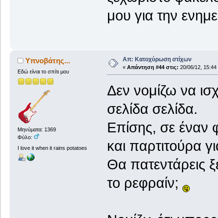
μου για την ενημ
Απ: Κατοχύρωση στίχων
Υπνοβάτης...
«
Απάντηση #44 στις:
20/06/12, 15:44
Εδώ είναι το σπίτι μου
Δεν νομίζω να ισχ
σελίδα σελίδα.
Επίσης, σε έναν 
Μηνύματα: 1369
Φύλο:
και παρτιτούρα γι
I love it when it rains potatoes
Θα πατεντάρεις ξε
το ρεφραίν;