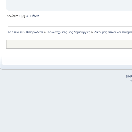
Σελίδες:
1
[
2
]
3
Πάνω
Το Στέκι των Κιθαρωδών
»
Καλλιτεχνικές μας δημιουργίες
»
Δικοί μας στίχοι και ποιήμα
SMF
T