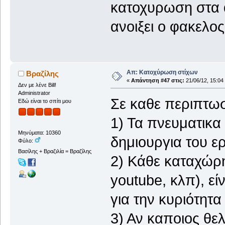
κατοχυρωση στα 
ανοιξει ο φακελος
Απ: Κατοχύρωση στίχων
Βραζίλης
«
Απάντηση #47 στις:
21/06/12, 15:04
Δεν με λένε Bill!
Administrator
Σε καθε περιπτωσ
Εδώ είναι το σπίτι μου
1) Τα πνευματικα
Μηνύματα: 10360
δημιουργια του ε
Φύλο:
Βασίλης + Βραζιλία = Βραζίλης
2) Κάθε καταχώρη
youtube, κλπ), εί
για την κυριότητα
3) Αν καποιος θελ