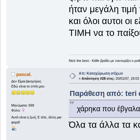
ήταν μεγάλη τιμή
και όλοι αυτοι οι
ΤΙΜΗ να το παίξο
Nick the best.- Κάθε βράδυ με νανουρίζει ο 
Απ: Κατοχύρωση στίχων
pascal.
«
Απάντηση #28 στις:
20/01/07, 18:03
Δεν Είμαι Δικηγόρος
Εδώ είναι το σπίτι μου
Παράθεση από: teri σ
Μηνύματα: 699
χάρηκα που έβγαλα
Φύλο:
Αυτό είναι η ζωή; Ε τότε, άλλη μια
Όλα τα άλλα τα κ
φορά!