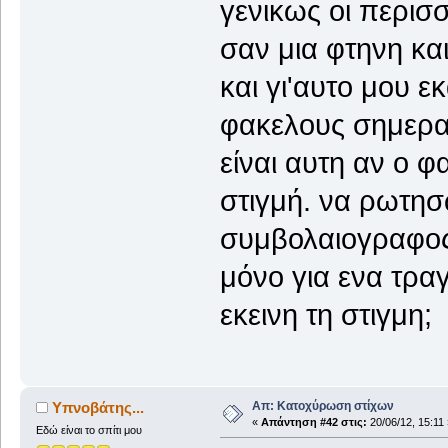
γενικως οι περισ
σαν μια φτηνη κα
και γι'αυτο μου 
φακελους σημερα.
είναι αυτη αν ο 
στιγμή. να ρωτησω
συμβολαιογραφος
μόνο για ενα τρα
εκεινη τη στιγμη;
Απ: Κατοχύρωση στίχων
Υπνοβάτης...
«
Απάντηση #42 στις:
20/06/12, 15:11 
Εδώ είναι το σπίτι μου