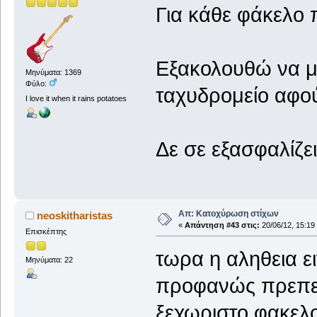
Για κάθε φάκελο π
Εξακολουθώ να μ
Μηνύματα: 1369
Φύλο:
ταχυδρομείο αφού
I love it when it rains potatoes
Δε σε εξασφαλίζει
Απ: Κατοχύρωση στίχων
neoskitharistas
«
Απάντηση #43 στις:
20/06/12, 15:19
Επισκέπτης
τωρα η αληθεια ει
Μηνύματα: 22
προφανώς πρεπει 
ξεχωριστο φακελο