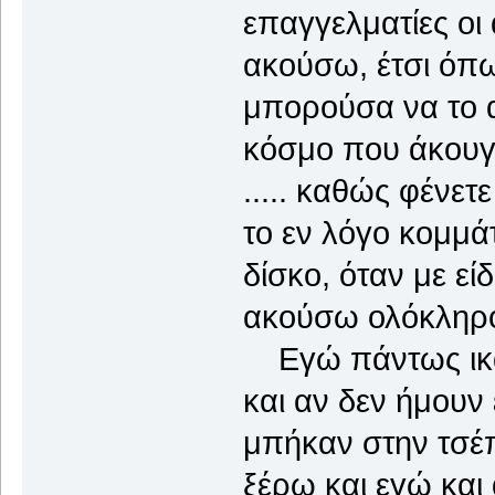
επαγγελματίες οι
ακούσω, έτσι όπω
μπορούσα να το 
κόσμο που άκουγε
..... καθώς φένετ
το εν λόγο κομμά
δίσκο, όταν με εί
ακούσω ολόκληρο.
Εγώ πάντως ικαν
και αν δεν ήμουν
μπήκαν στην τσέπη
ξέρω και εγώ και 