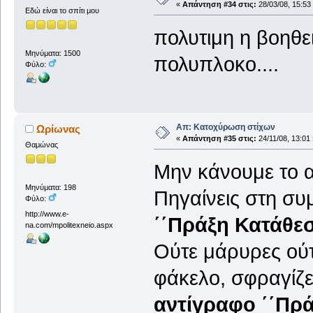
«
Απάντηση #34 στις:
28/03/08, 15:53
Εδώ είναι το σπίτι μου
πολυτιμη η βοηθει
Μηνύματα: 1500
πολυπλοκο....
Φύλο:
Απ: Κατοχύρωση στίχων
Ωρίωνας
«
Απάντηση #35 στις:
24/11/08, 13:01 
Θαμώνας
Μην κάνουμε το 
Μηνύματα: 198
Πηγαίνεις στη συ
Φύλο:
http://www.e-
΄΄Πράξη Κατάθεσ
na.com/mpolitexneio.aspx
Ούτε μάρυρες ούτε
φάκελο, σφραγίζε
αντίγραφο ΄΄Πρά