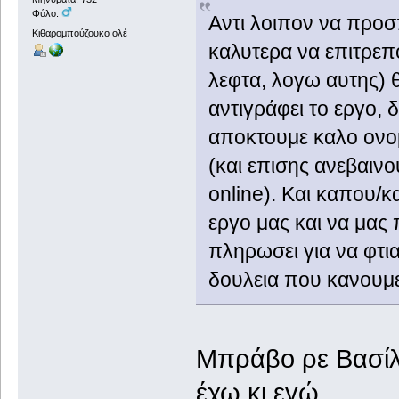
Φύλο:
Αντι λοιπον να προ
Κιθαρομπούζουκο ολέ
καλυτερα να επιτρεπ
λεφτα, λογω αυτης) 
αντιγράφει το εργο, δ
αποκτουμε καλο ονομ
(και επισης ανεβαινο
online). Και καπου/κ
εργο μας και να μας 
πληρωσει για να φτια
δουλεια που κανουμε
Μπράβο ρε Βασίλ
έχω κι εγώ