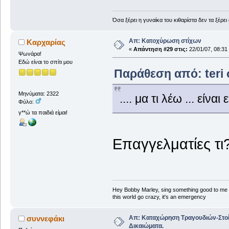
Όσα ξέρει η γυναίκα του κιθαρίστα δεν τα ξέρει
Απ: Κατοχύρωση στίχων
Καρχαρίας
«
Απάντηση #29 στις:
22/01/07, 08:31
Ψωνάρα!
Εδώ είναι το σπίτι μου
Παράθεση από: teri σ
Μηνύματα: 2322
.... μα τι λέω ... είν
Φύλο:
γ**ώ τα παιδιά είμαι!
Επαγγελματίες τι
Hey Bobby Marley, sing something good to me
this world go crazy, it's an emergency
Απ: Καταχώρηση Τραγουδιών-Στο
συννεφάκι
Δικαιώματα.