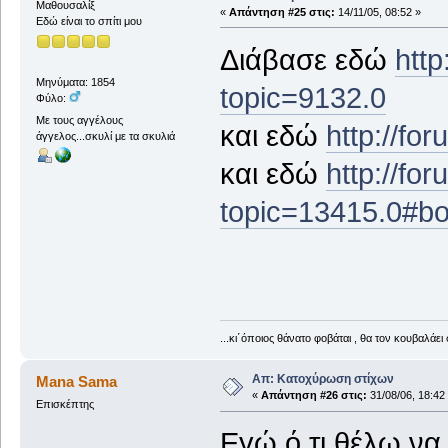
Μαθουσαλίξ
«
Απάντηση #25 στις:
14/11/05, 08:52 »
Εδώ είναι το σπίτι μου
Διάβασε εδώ
http
Μηνύματα: 1854
topic=9132.0
Φύλο:
Με τους αγγέλους
και εδώ
http://fo
άγγελος...σκυλί με τα σκυλιά
και εδώ
http://fo
topic=13415.0#bo
...κι΄όποιος θάνατο φοβάται , θα τον κουβαλάει 
Απ: Κατοχύρωση στίχων
Mana Sama
«
Απάντηση #26 στις:
31/08/06, 18:42
Επισκέπτης
Εγώ ό,τι θέλω να