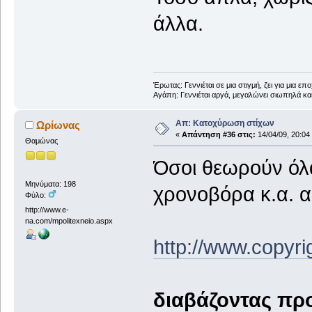
άλλα.
Έρωτας: Γεννιέται σε μια στιγμή, ζει για μια επο
Αγάπη: Γεννιέται αργά, μεγαλώνει σιωπηλά και
Απ: Κατοχύρωση στίχων
Ωρίωνας
«
Απάντηση #36 στις:
14/04/09, 20:04
Θαμώνας
Όσοι θεωρούν όλ
Μηνύματα: 198
χρονοβόρα κ.α. ας
Φύλο:
http://www.e-
na.com/mpolitexneio.aspx
http://www.copyr
διαβάζοντας πρ