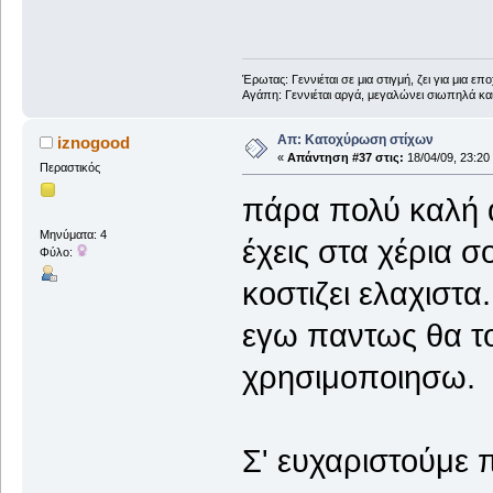
Έρωτας: Γεννιέται σε μια στιγμή, ζει για μια επο
Αγάπη: Γεννιέται αργά, μεγαλώνει σιωπηλά και
Απ: Κατοχύρωση στίχων
iznogood
«
Απάντηση #37 στις:
18/04/09, 23:20
Περαστικός
πάρα πολύ καλή 
Μηνύματα: 4
έχεις στα χέρια 
Φύλο:
κοστιζει ελαχιστα.
εγω παντως θα το
χρησιμοποιησω.
Σ' ευχαριστούμ