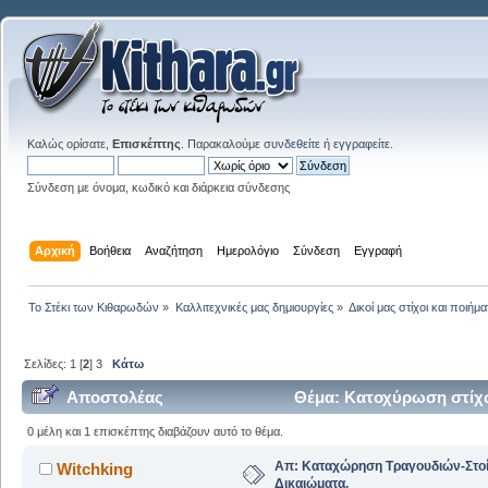
Καλώς ορίσατε,
Επισκέπτης
. Παρακαλούμε
συνδεθείτε
ή
εγγραφείτε
.
Σύνδεση με όνομα, κωδικό και διάρκεια σύνδεσης
Αρχική
Βοήθεια
Αναζήτηση
Ημερολόγιο
Σύνδεση
Εγγραφή
Το Στέκι των Κιθαρωδών
»
Καλλιτεχνικές μας δημιουργίες
»
Δικοί μας στίχοι και ποιήμα
Σελίδες:
1
[
2
]
3
Κάτω
Αποστολέας
Θέμα: Κατοχύρωση στίχω
0 μέλη και 1 επισκέπτης διαβάζουν αυτό το θέμα.
Απ: Καταχώρηση Τραγουδιών-Στο
Witchking
Δικαιώματα.