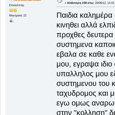
«
Απάντηση #39 στις:
20/06/12, 14:15
Επισκέπτης
Παιδια καλημέρα σ
Μηνύματα: 22
κινηθει αλλά ελπ
προχθες δευτερα 
συστημενα καποι
εβαλα σε καθε εν
μου, εγραψα ιδιο
υπαλληλος μου ε
συστημενου του κ
ταχυδρομος και 
εγω ομως αναρωτ
στην "κολληση" δε