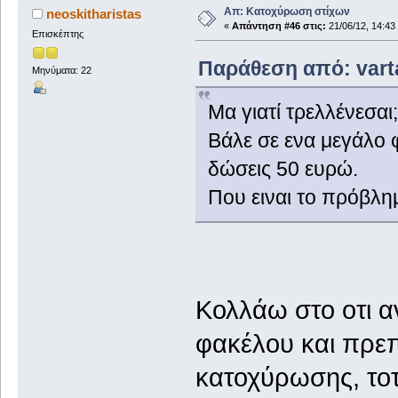
Απ: Κατοχύρωση στίχων
neoskitharistas
«
Απάντηση #46 στις:
21/06/12, 14:43
Επισκέπτης
Παράθεση από: varta
Μηνύματα: 22
Μα γιατί τρελλένεσαι;
Βάλε σε ενα μεγάλο 
δώσεις 50 ευρώ.
Που ειναι το πρόβλη
Κολλάω στο οτι α
φακέλου και πρεπ
κατοχύρωσης, τοτ