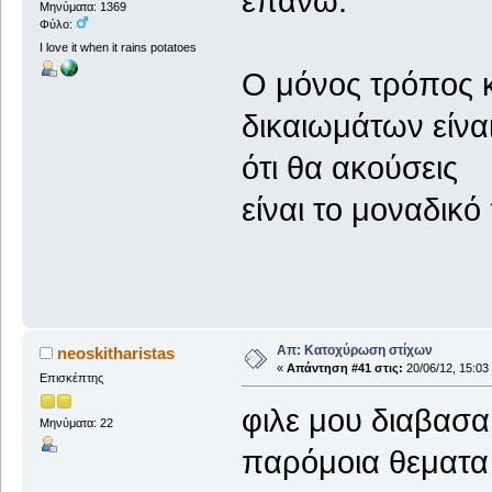
επάνω.
Μηνύματα: 1369
Φύλο:
I love it when it rains potatoes
Ο μόνος τρόπος 
δικαιωμάτων είνα
ότι θα ακούσεις
είναι το μοναδικό
Απ: Κατοχύρωση στίχων
neoskitharistas
«
Απάντηση #41 στις:
20/06/12, 15:03
Επισκέπτης
φιλε μου διαβασ
Μηνύματα: 22
παρόμοια θεματα 