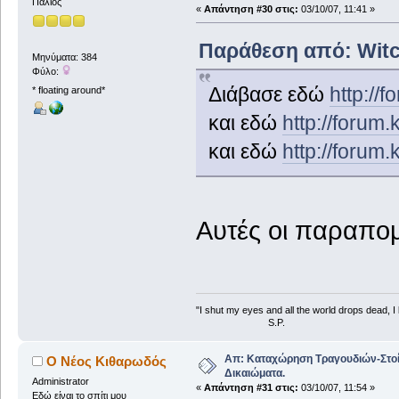
Παλιός
«
Απάντηση #30 στις:
03/10/07, 11:41 »
Παράθεση από: Witch
Μηνύματα: 384
Φύλο:
Διάβασε εδώ
http://
* floating around*
και εδώ
http://forum
και εδώ
http://forum
Αυτές οι παραπο
"I shut my eyes and all the world drops dead, I l
S.P.
Απ: Καταχώρηση Τραγουδιών-Στο
Ο Νέος Κιθαρωδός
Δικαιώματα.
Administrator
«
Απάντηση #31 στις:
03/10/07, 11:54 »
Εδώ είναι το σπίτι μου