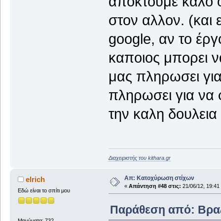
αποκτουμε καλο ο
στον αλλον. (και
google, αν το έργ
καποιος μπορει να
μας πληρωσει για
πληρωσει για να φ
την καλη δουλεια
Διαχειριστής του kithara.gr
Απ: Κατοχύρωση στίχων
elrich
«
Απάντηση #48 στις:
21/06/12, 19:41
Εδώ είναι το σπίτι μου
Παράθεση από: Βραζί
Μηνύματα: 732