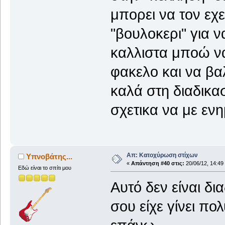
μπορει να τον εχε
"βουλοκερι" για ν
καλλιστα μποώ να
φακελο και να βα
καλά στη διαδικα
σχετικα να με εν
Απ: Κατοχύρωση στίχων
Υπνοβάτης...
«
Απάντηση #40 στις:
20/06/12, 14:49
Εδώ είναι το σπίτι μου
Αυτό δεν είναι δ
σου είχε γίνει π