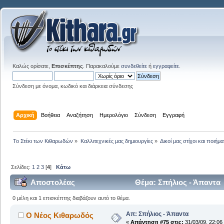
Καλώς ορίσατε,
Επισκέπτης
. Παρακαλούμε
συνδεθείτε
ή
εγγραφείτε
.
Σύνδεση με όνομα, κωδικό και διάρκεια σύνδεσης
Αρχική
Βοήθεια
Αναζήτηση
Ημερολόγιο
Σύνδεση
Εγγραφή
Το Στέκι των Κιθαρωδών
»
Καλλιτεχνικές μας δημιουργίες
»
Δικοί μας στίχοι και ποιήμα
Σελίδες:
1
2
3
[
4
]
Κάτω
Αποστολέας
Θέμα: Σπήλιος - Άπαντα
0 μέλη και 1 επισκέπτης διαβάζουν αυτό το θέμα.
Απ: Σπήλιος - Άπαντα
Ο Νέος Κιθαρωδός
«
Απάντηση #75 στις:
31/03/09, 22:06