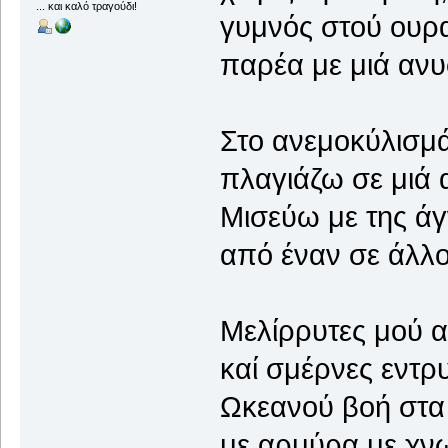
... και καλό τραγούδι!
γυμνός στού ουρ
παρέα με μιά ανυ
Στο ανεμοκύλισμά
πλαγιάζω σε μιά 
Μισεύω με της άγν
από έναν σε άλλ
Μελίρρυτες μού α
καί σμέρνες εντ
Ωκεανού βοή στα
με αρμύρα με χνωτ