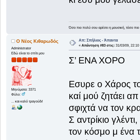
Όσο πιο πολύ σου αρέσει η μουσική, τόσο πιο 
Απ: Σπήλιος - Άπαντα
Ο Νέος Κιθαρωδός
«
Απάντηση #83 στις:
31/03/09, 22:10
Administrator
Εδώ είναι το σπίτι μου
Σ’ ΕΝΑ ΧΟΡΟ
Εσυρε ο Χάρος τ
Μηνύματα: 3371
καί μού ζητάει απ
Φύλο:
... και καλό τραγούδι!
σφιχτά να τον κ
Σ αντρίκιο γλέντι,
τον κόσμο μ ένα 