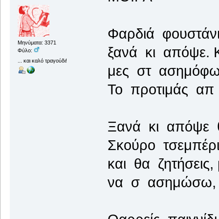
Φαρδιά φουστάνι
Μηνύματα: 3371
ξανά κι απόψε. Κ
Φύλο:
... και καλό τραγούδι!
μες στ ασημόφωτ
Το προτιμάς απ 
Ξανά κι απόψε θ
Σκούρο τσεμπέρι
και θα ζητήσεις,
να σ ασημώσω, ν