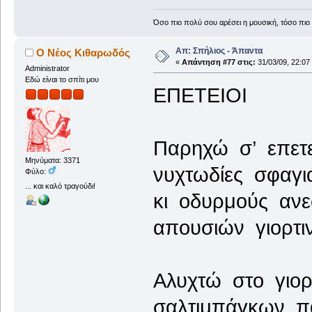
Όσο πιο πολύ σου αρέσει η μουσική, τόσο πιο 
Απ: Σπήλιος - Άπαντα
Ο Νέος Κιθαρωδός
«
Απάντηση #77 στις:
31/03/09, 22:07
Administrator
Εδώ είναι το σπίτι μου
ΕΠΕΤΕΙΟΙ
Παρηχώ σ’ επετε
Μηνύματα: 3371
νυχτωδίες σφαγ
Φύλο:
... και καλό τραγούδι!
κι οδυρμούς ανε
απουσιών γιορτι
Αλυχτώ στο γιορ
σαλτιμπάγκων π