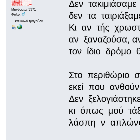
Δεν τακιμιάσαμε
Μηνύματα: 3371
δεν τα ταιριάξαμ
Φύλο:
... και καλό τραγούδι!
Κι αν τής χρωστ
αν ξαναζούσα, αν
τον ίδιο δρόμο 
Στο περιθώριο σ
εκεί που ανθούν
Δεν ξελογιάστη
κι όπως μού τάξ
λάσπη ν απλώνο