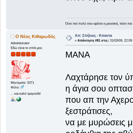
Όσο πιο πολύ σου αρέσει η μουσική, τόσο πιο 
Απ: Σπήλιος - Άπαντα
Ο Νέος Κιθαρωδός
«
Απάντηση #81 στις:
31/03/09, 22:09
Administrator
Εδώ είναι το σπίτι μου
ΜΑΝΑ
Λαχτάρησε τον ύ
Μηνύματα: 3371
η άγια σου οπτασί
Φύλο:
... και καλό τραγούδι!
που απ την Αχερ
ξεστράτισες,
να με μυρώσεις μ