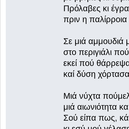
Πρόλαβες κι έγρ
πριν η παλίρροια
Σε μιά αμμουδιά 
στο περιγιάλι πού
εκεί πού θάρρεψα
καί δύση χόρτασα
Μιά νύχτα πούμελ
μιά αιωνιότητα κα
Σού είπα πως, κά
κι εσύ μού γέλασε