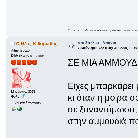
Όσο πιο πολύ σου αρέσει η μουσική, τόσο πιο 
Απ: Σπήλιος - Άπαντα
Ο Νέος Κιθαρωδός
«
Απάντηση #82 στις:
31/03/09, 22:10
Administrator
Εδώ είναι το σπίτι μου
ΣΕ ΜΙΑ ΑΜΜΟΥΔ
Είχες μπαρκάρει 
Μηνύματα: 3371
κι όταν η μοίρα σ
Φύλο:
... και καλό τραγούδι!
σε ξαναντάμωσα,
στην αμμουδιά πο