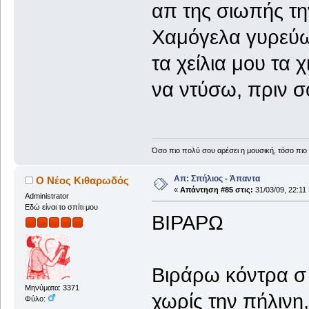
απ της σιωπής τ
Χαμόγελα γυρεύω
τα χείλια μου τα 
να ντύσω, πριν σο
Όσο πιο πολύ σου αρέσει η μουσική, τόσο πιο 
Απ: Σπήλιος - Άπαντα
Ο Νέος Κιθαρωδός
«
Απάντηση #85 στις:
31/03/09, 22:11 
Administrator
Εδώ είναι το σπίτι μου
ΒΙΡΑΡΩ
Βιράρω κόντρα σ
Μηνύματα: 3371
χωρίς την πήλινη
Φύλο: