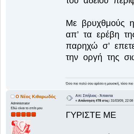
τού άδειου περι
Με βρυχθμούς ηφ
απ’ τα ερέβη τη
παρηχώ σ’ επετε
την οργή της σι
Όσο πιο πολύ σου αρέσει η μουσική, τόσο πιο 
Απ: Σπήλιος - Άπαντα
Ο Νέος Κιθαρωδός
«
Απάντηση #78 στις:
31/03/09, 22:08
Administrator
Εδώ είναι το σπίτι μου
ΓΥΡΙΣΤΕ ΜΕ