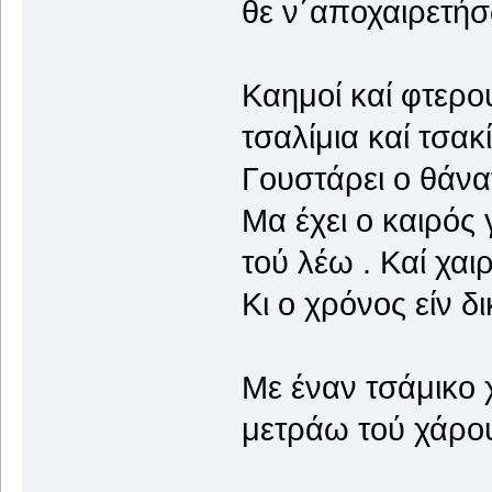
θε ν΄αποχαιρετή
Καημοί καί φτερο
τσαλίμια καί τσακ
Γουστάρει ο θάνα
Μα έχει ο καιρός
τού λέω . Καί χαι
Κι ο χρόνος είν δ
Με έναν τσάμικο 
μετράω τού χάρου