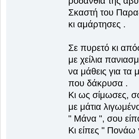
ροδάνθια της αβύ
Σκαστή του Παρα
κι αμάρτησες .
Σε πυρετό κι από
με χείλια πανιασμ
να μάθεις για τα 
που δάκρυσα .
Κι ως σίμωσες, σ
με μάτια λιγωμένα
" Μάνα ", σου είπ
Κι είπες " Πονάω 