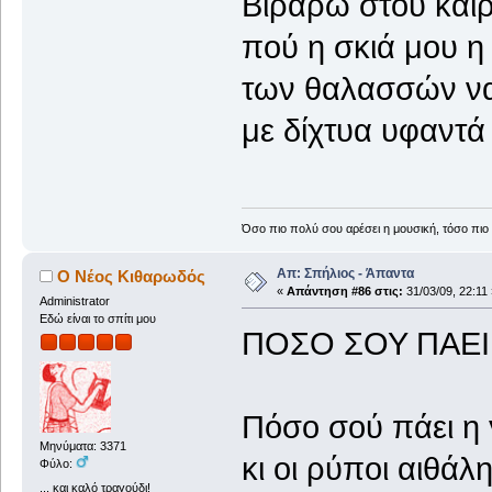
Βιράρω στού και
πού η σκιά μου η
των θαλασσών να
με δίχτυα υφαντά
Όσο πιο πολύ σου αρέσει η μουσική, τόσο πιο 
Απ: Σπήλιος - Άπαντα
Ο Νέος Κιθαρωδός
«
Απάντηση #86 στις:
31/03/09, 22:11 
Administrator
Εδώ είναι το σπίτι μου
ΠΟΣΟ ΣΟΥ ΠΑΕΙ
Πόσο σού πάει η 
Μηνύματα: 3371
κι οι ρύποι αιθάλ
Φύλο:
... και καλό τραγούδι!