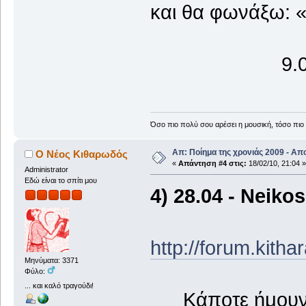
και θα φωνάξω: 
9.02.
Όσο πιο πολύ σου αρέσει η μουσική, τόσο πιο 
Απ: Ποίημα της χρονιάς 2009 - Απ
Ο Νέος Κιθαρωδός
«
Απάντηση #4 στις:
18/02/10, 21:04 »
Administrator
Εδώ είναι το σπίτι μου
4) 28.04 - Neikos
http://forum.kith
Μηνύματα: 3371
Φύλο:
... και καλό τραγούδι!
Κάποτε ήμουν ά