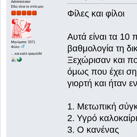
Administrator
Εδώ είναι το σπίτι μου
Φίλες και φίλοι
Αυτά είναι τα 10
Μηνύματα: 3371
βαθμολογία τη δικ
Φύλο:
... και καλό τραγούδι!
Ξεχώρισαν και πο
όμως που έχει σημ
γιορτή και ήταν 
1. Μετωπική 
2. Υγρό κα
3. Ο κα