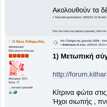
Ακολουθούν τα δέ
«
Τελευταία τροποποίηση: 18/02/10, 21:29 απ
Όσο πιο πολύ σου αρέσει η μουσική, τόσο πιο 
Απ: Ποίημα της χρονιάς 2009 - Απ
Ο Νέος Κιθαρωδός
«
Απάντηση #1 στις:
18/02/10, 20:53 »
Administrator
Εδώ είναι το σπίτι μου
1) Μετωπική σύ
http://forum.kith
Μηνύματα: 3371
Φύλο:
... και καλό τραγούδι!
Κίτρινα φώτα στι
Ήχοι σιωπής , πν