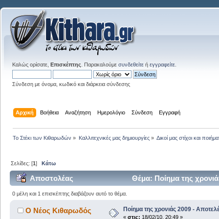
Καλώς ορίσατε,
Επισκέπτης
. Παρακαλούμε
συνδεθείτε
ή
εγγραφείτε
.
Σύνδεση με όνομα, κωδικό και διάρκεια σύνδεσης
Αρχική
Βοήθεια
Αναζήτηση
Ημερολόγιο
Σύνδεση
Εγγραφή
Το Στέκι των Κιθαρωδών
»
Καλλιτεχνικές μας δημιουργίες
»
Δικοί μας στίχοι και ποιήμα
Σελίδες: [
1
]
Κάτω
Αποστολέας
Θέμα: Ποίημα της χρονιά
0 μέλη και 1 επισκέπτης διαβάζουν αυτό το θέμα.
Ποίημα της χρονιάς 2009 - Αποτελ
Ο Νέος Κιθαρωδός
«
στις:
18/02/10, 20:49 »