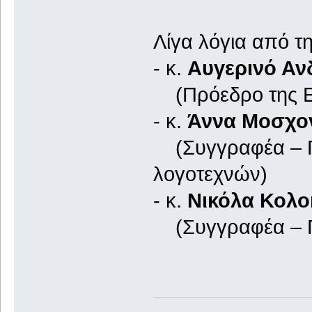
Λίγα λόγια από τη
- κ.
Αυγερινό Αν
(Πρόεδρο της Ετ
- κ.
Άννα Μοσχο
(Συγγραφέα – Πο
λογοτεχνών)
- κ.
Νικόλα Κολ
(Συγγραφέα – Π