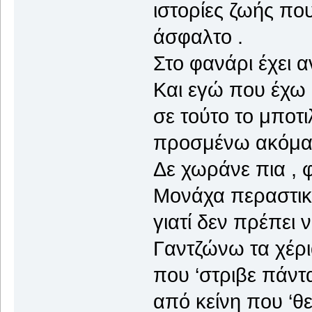
ιστορίες ζωής πο
άσφαλτο .
Στο φανάρι έχει α
Και εγώ που έχω 
σε τούτο το μποτ
προσμένω ακόμα ν
Δε χωράνε πια , 
Μονάχα περαστικο
γιατί δεν πρέπει 
Γαντζώνω τα χέρια
που ‘στριβε πάντ
από κείνη που ‘θε