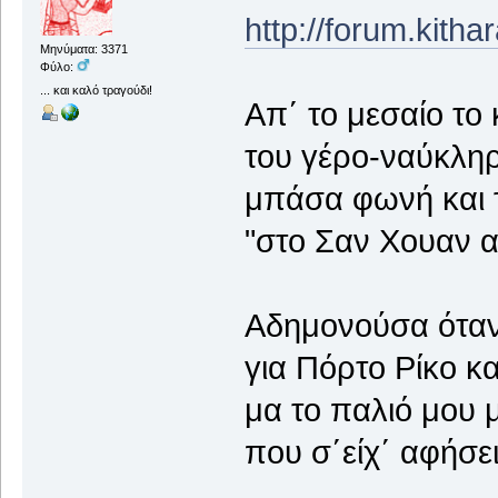
http://forum.kith
Μηνύματα: 3371
Φύλο:
... και καλό τραγούδι!
Απ΄ το μεσαίο το
του γέρο-ναύκληρ
μπάσα φωνή και τ
"στο Σαν Χουαν 
Αδημονούσα όταν
για Πόρτο Ρίκο κ
μα το παλιό μου 
που σ΄είχ΄ αφήσει