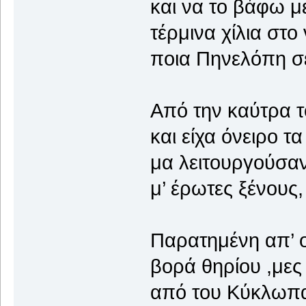
και να το βάφω μ
τέρμινα χίλια στ
ποια Πηνελόπη σε
Από την καύτρα τ
και είχα όνειρο τ
μα λειτουργούσαν
μ’ έρωτες ξένους
Παρατημένη απ’ ο
βορά θηρίου ,μες
από του Κύκλωπα