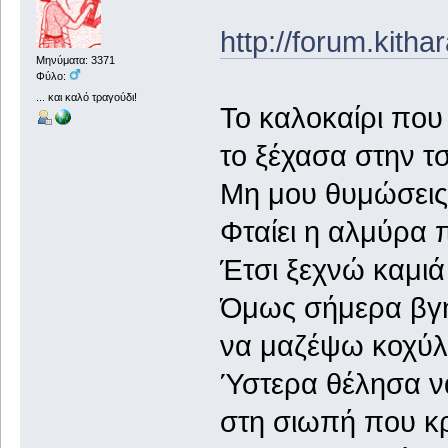
http://forum.kith
Μηνύματα: 3371
Φύλο:
... και καλό τραγούδι!
Το καλοκαίρι πο
το ξέχασα στην τ
Μη μου θυμώσεις 
Φταίει η αλμύρα 
Έτσι ξεχνώ καμιά
Όμως σήμερα βγ
να μαζέψω κοχύλι
Ύστερα θέλησα ν
στη σιωπή που κ