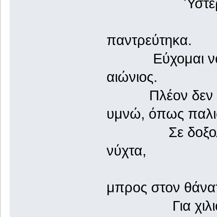
Ύστερα έπα
και στις 
παντρεύτηκα.
Εύχομαι να υπ
αιώνιος.
Πλέον δεν αντι
υμνώ, όπως παλιά
Σε δοξολογώ σ
νύχτα,
στην υπό
μπρος στον θάνα
Για χιλιάδες 