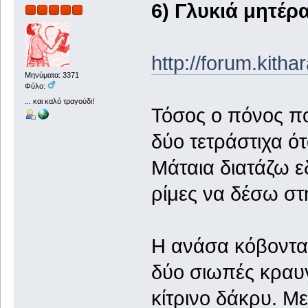
6) Γλυκιά μητέρ
http://forum.kith
Μηνύματα: 3371
Φύλο:
... και καλό τραγούδι!
Τόσος ο πόνος π
δύο τετράστιχα ότ
Μάταια διατάζω 
ρίμες να δέσω στ
Η ανάσα κόβονταν
δύο σιωπές κραυγ
κίτρινο δάκρυ. Μ