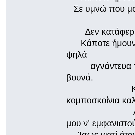
Σε υμνώ που μου
με ντρο
Δεν κατάφερα να
Κάποτε ήμουν ά
ψηλά
αγνάντευα τον
βουνά.
Και με δυ
κομποσκοίνια κα
Αλυχτούσαν
μου ν' εμφανιστο
Ίσως γιατί ότα