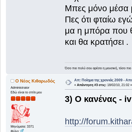
Μπες μόνο μέσα μ
Πες ότι φταίω εγ
μα η μπόρα που θ
και θα κρατήσει .
Όσο πιο πολύ σου αρέσει η μουσική, τόσο πιο 
Απ: Ποίημα της χρονιάς 2009 - Απ
Ο Νέος Κιθαρωδός
«
Απάντηση #3 στις:
18/02/10, 21:02 »
Administrator
Εδώ είναι το σπίτι μου
3) Ο κανένας - i
http://forum.kith
Μηνύματα: 3371
Φύλο: