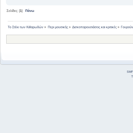
Σελίδες: [
1
]
Πάνω
Το Στέκι των Κιθαρωδών
»
Περι μουσικής
»
Δισκοπαρουσιάσεις και κριτικές
»
Γουρούν
SMF
T