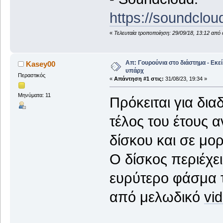
https://soundclo
«
Τελευταία τροποποίηση: 29/09/18, 13:12 από 
Απ: Γουρούνια στο διάστημα - Εκε
Kasey00
υπάρχ
Περαστικός
«
Απάντηση #1 στις:
31/08/23, 19:34 »
Μηνύματα: 11
Πρόκειται για δια
τέλος του έτους α
δίσκου και σε μορ
Ο δίσκος περιέχε
ευρύτερο φάσμα 
από μελωδικό
vi