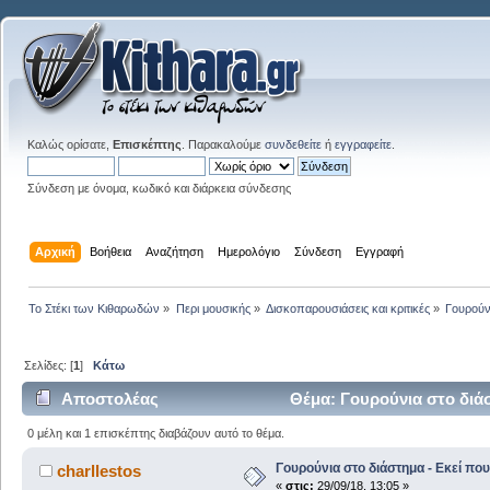
Καλώς ορίσατε,
Επισκέπτης
. Παρακαλούμε
συνδεθείτε
ή
εγγραφείτε
.
Σύνδεση με όνομα, κωδικό και διάρκεια σύνδεσης
Αρχική
Βοήθεια
Αναζήτηση
Ημερολόγιο
Σύνδεση
Εγγραφή
Το Στέκι των Κιθαρωδών
»
Περι μουσικής
»
Δισκοπαρουσιάσεις και κριτικές
»
Γουρούν
Σελίδες: [
1
]
Κάτω
Αποστολέας
Θέμα: Γουρούνια στο διάσ
0 μέλη και 1 επισκέπτης διαβάζουν αυτό το θέμα.
Γουρούνια στο διάστημα - Εκεί πο
charllestos
«
στις:
29/09/18, 13:05 »