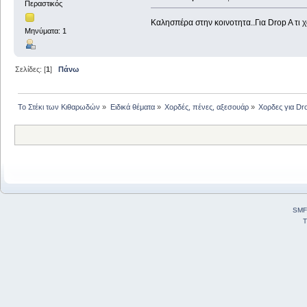
Περαστικός
Καλησπέρα στην κοινοτητα..Για Drop A τι 
Μηνύματα: 1
Σελίδες: [
1
]
Πάνω
Το Στέκι των Κιθαρωδών
»
Ειδικά θέματα
»
Χορδές, πένες, αξεσουάρ
»
Χορδες για Dr
SMF
T