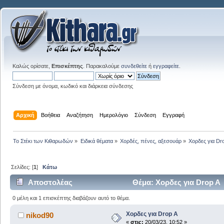
Καλώς ορίσατε,
Επισκέπτης
. Παρακαλούμε
συνδεθείτε
ή
εγγραφείτε
.
Σύνδεση με όνομα, κωδικό και διάρκεια σύνδεσης
Αρχική
Βοήθεια
Αναζήτηση
Ημερολόγιο
Σύνδεση
Εγγραφή
Το Στέκι των Κιθαρωδών
»
Ειδικά θέματα
»
Χορδές, πένες, αξεσουάρ
»
Χορδες για Dr
Σελίδες: [
1
]
Κάτω
Αποστολέας
Θέμα: Χορδες για Drop A
0 μέλη και 1 επισκέπτης διαβάζουν αυτό το θέμα.
Χορδες για Drop A
nikod90
«
στις:
20/03/23, 10:52 »