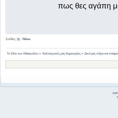
πως θες αγάπη μου
Σελίδες: [
1
]
Πάνω
Το Στέκι των Κιθαρωδών
»
Καλλιτεχνικές μας δημιουργίες
»
Δικοί μας στίχοι και ποιήμα
SMF
T