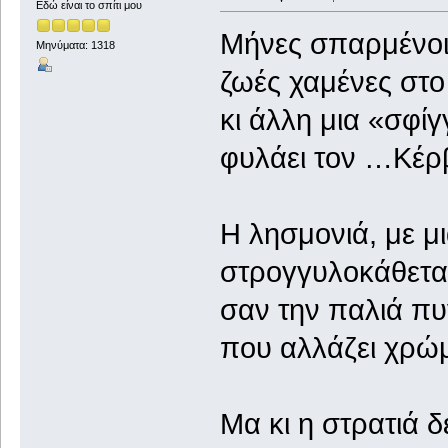
Εδώ είναι το σπίτι μου
Μήνες σπαρμένοι
Μηνύματα: 1318
ζωές χαμένες στο
κι άλλη μια «σφί
φυλάει τον …Κέρβ
Η λησμονιά, με μ
στρογγυλοκάθετα
σαν την παλιά π
που αλλάζει χρώ
Μα κι η στρατιά 