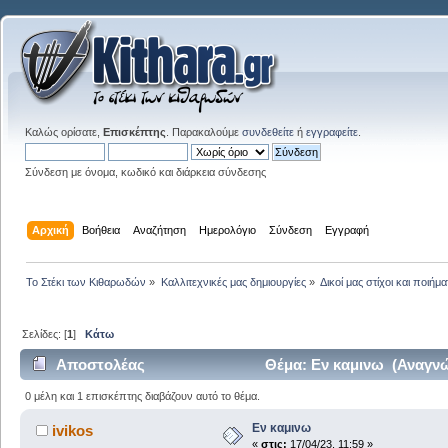
Καλώς ορίσατε,
Επισκέπτης
. Παρακαλούμε
συνδεθείτε
ή
εγγραφείτε
.
Σύνδεση με όνομα, κωδικό και διάρκεια σύνδεσης
Αρχική
Βοήθεια
Αναζήτηση
Ημερολόγιο
Σύνδεση
Εγγραφή
Το Στέκι των Κιθαρωδών
»
Καλλιτεχνικές μας δημιουργίες
»
Δικοί μας στίχοι και ποιήμα
Σελίδες: [
1
]
Κάτω
Αποστολέας
Θέμα: Εν καμινω (Αναγνώ
0 μέλη και 1 επισκέπτης διαβάζουν αυτό το θέμα.
Εν καμινω
ivikos
«
στις:
17/04/23, 11:59 »