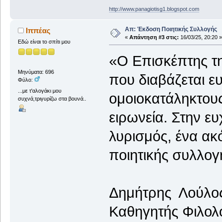
http://www.panagiotisg1.blogspot.com
Απ: Έκδοση Ποιητικής Συλλογής
Ιππέας
«
Απάντηση #3 στις:
16/03/25, 20:20 »
Εδώ είναι το σπίτι μου
«Ο Επισκέπτης τη
Μηνύματα: 696
που διαβάζεται ε
Φύλο:
...με τ'αλογάκι μου
ομοιοκατάληκτους
συχνά,τριγυρίζω στα βουνά..
ειρωνεία. Στην ε
λυρισμός, ένα ακ
ποιητικής συλλογ
Δημήτρης Λούλο
Καθηγητής Φιλολ