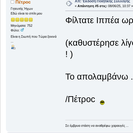
Απ: Έκδοση Ποιητικής Συλλογής
Πέτροc
«
Απάντηση #5 στις:
08/06/25, 10:37 »
Γητευτής Ήχων
Εδώ είναι το σπίτι μου
Φίλτατε Ιππέα ωρα
Μηνύματα: 752
Φύλο:
Είναι η Σιωπή που Τώρα ξεκινά
(καθυστέρησε λίγ
...
! )
Το απολαμβάνω 
/Πέτροc
Σε έμβρυα στάση να αναθρέφω χαραυγές ...