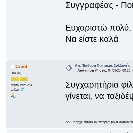
Συγγραφέας - Πο
Ευχαριστώ πολύ, 
Να είστε καλά
Απ: Έκδοση Ποιητικής Συλλογής
Crool
«
Απάντηση #4 στις:
04/05/25, 00:23 »
Παλιός
Συγχαρητήρια φίλ
Μηνύματα: 251
Φύλο:
γίνεται, να ταξιδ
Δεν υπάρχει τίποτα το "ασεβές" (κλπ σάπια) σ