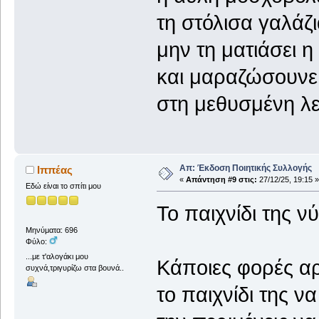
τη στόλισα γαλάζ
μην τη ματιάσει η 
και μαραζώσουνε
στη μεθυσμένη λ
Απ: Έκδοση Ποιητικής Συλλογής
Ιππέας
«
Απάντηση #9 στις:
27/12/25, 19:15 »
Εδώ είναι το σπίτι μου
Το παιχνίδι της ν
Μηνύματα: 696
Φύλο:
...με τ'αλογάκι μου
Κάποιες φορές αρ
συχνά,τριγυρίζω στα βουνά..
το παιχνίδι της να