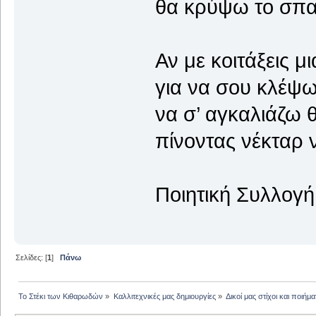
θα κρύψω το σπαθ
Αν με κοιτάξεις μ
για να σου κλέψω
να σ’ αγκαλιάζω 
πίνοντας νέκταρ 
Ποιητική Συλλογή
Σελίδες: [
1
]
Πάνω
Το Στέκι των Κιθαρωδών
»
Καλλιτεχνικές μας δημιουργίες
»
Δικοί μας στίχοι και ποιήμα