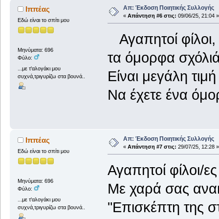
Απ: Έκδοση Ποιητικής Συλλογής
Ιππέας
«
Απάντηση #6 στις:
09/06/25, 21:04 »
Εδώ είναι το σπίτι μου
Αγαπητοί φίλοι, 
Μηνύματα: 696
τα όμορφα σχόλι
Φύλο:
...με τ'αλογάκι μου
Είναι μεγάλη τιμή
συχνά,τριγυρίζω στα βουνά..
Να έχετε ένα όμο
Απ: Έκδοση Ποιητικής Συλλογής
Ιππέας
«
Απάντηση #7 στις:
29/07/25, 12:28 »
Εδώ είναι το σπίτι μου
Αγαπητοί φίλοι/ε
Μηνύματα: 696
Με χαρά σας ανακ
Φύλο:
...με τ'αλογάκι μου
"Επισκέπτη της σ
συχνά,τριγυρίζω στα βουνά..