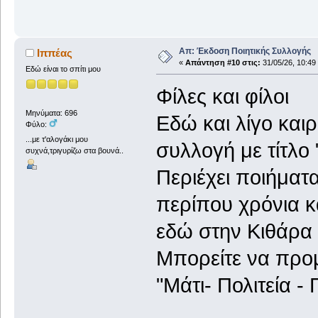
Απ: Έκδοση Ποιητικής Συλλογής
Ιππέας
«
Απάντηση #10 στις:
31/05/26, 10:49
Εδώ είναι το σπίτι μου
Φίλες και φίλοι
Μηνύματα: 696
Εδώ και λίγο και
Φύλο:
...με τ'αλογάκι μου
συλλογή με τίτλο 
συχνά,τριγυρίζω στα βουνά..
Περιέχει ποιήματ
περίπου χρόνια κ
εδώ στην Κιθάρα
Μπορείτε να προμ
"Μάτι- Πολιτεία 