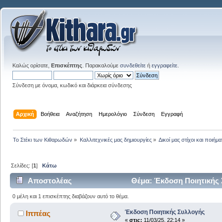
Καλώς ορίσατε,
Επισκέπτης
. Παρακαλούμε
συνδεθείτε
ή
εγγραφείτε
.
Σύνδεση με όνομα, κωδικό και διάρκεια σύνδεσης
Αρχική
Βοήθεια
Αναζήτηση
Ημερολόγιο
Σύνδεση
Εγγραφή
Το Στέκι των Κιθαρωδών
»
Καλλιτεχνικές μας δημιουργίες
»
Δικοί μας στίχοι και ποιήμα
Σελίδες: [
1
]
Κάτω
Αποστολέας
Θέμα: Έκδοση Ποιητικής 
0 μέλη και 1 επισκέπτης διαβάζουν αυτό το θέμα.
Έκδοση Ποιητικής Συλλογής
Ιππέας
«
στις:
11/03/25, 22:14 »