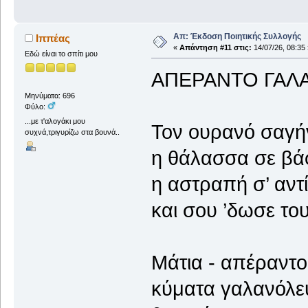
Απ: Έκδοση Ποιητικής Συλλογής
Ιππέας
«
Απάντηση #11 στις:
14/07/26, 08:35 
Εδώ είναι το σπίτι μου
ΑΠΕΡΑΝΤΟ ΓΑΛ
Μηνύματα: 696
Φύλο:
...με τ'αλογάκι μου
Τον ουρανό σαγήν
συχνά,τριγυρίζω στα βουνά..
η θάλασσα σε βά
η αστραπή σ’ αντ
και σου ’δωσε το
Μάτια - απέραντο
κύματα γαλανόλε