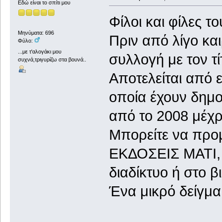
Εδώ είναι το σπίτι μου
Φίλοι και φίλες τ
Μηνύματα: 696
Πριν από λίγο κα
Φύλο:
...με τ'αλογάκι μου
συλλογή με τον τί
συχνά,τριγυρίζω στα βουνά..
Αποτελείται από 
οποία έχουν δημο
από το 2008 μέχρι
Μπορείτε να προμη
ΕΚΔΟΣΕΙΣ ΜΑΤΙ, ν
διαδίκτυο ή στο β
Ένα μικρό δείγμα