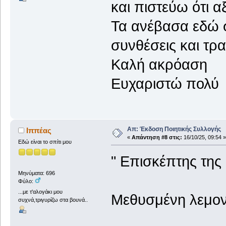
και πιστεύω ότι α
Τα ανέβασα εδώ στ
συνθέσεις και τρ
Καλή ακρόαση
Ευχαριστώ πολύ
Απ: Έκδοση Ποιητικής Συλλογής
Ιππέας
«
Απάντηση #8 στις:
16/10/25, 09:54 »
Εδώ είναι το σπίτι μου
" Επισκέπτης της 
Μηνύματα: 696
Φύλο:
...με τ'αλογάκι μου
Μεθυσμένη λεμον
συχνά,τριγυρίζω στα βουνά..