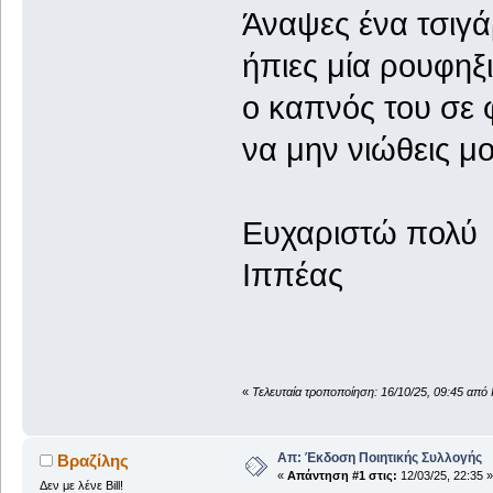
Άναψες ένα τσιγ
ήπιες μία ρουφηξ
ο καπνός του σε 
να μην νιώθεις μ
Ευχαριστώ πολύ
Ιππέας
«
Τελευταία τροποποίηση: 16/10/25, 09:45 από
Απ: Έκδοση Ποιητικής Συλλογής
Βραζίλης
«
Απάντηση #1 στις:
12/03/25, 22:35 »
Δεν με λένε Bill!