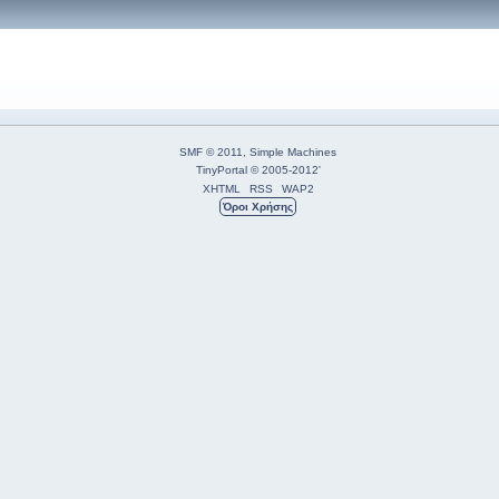
SMF © 2011
,
Simple Machines
TinyPortal
© 2005-2012
'
XHTML
RSS
WAP2
Όροι Χρήσης