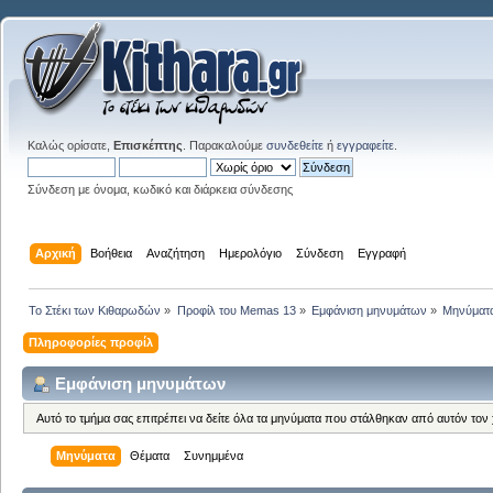
Καλώς ορίσατε,
Επισκέπτης
. Παρακαλούμε
συνδεθείτε
ή
εγγραφείτε
.
Σύνδεση με όνομα, κωδικό και διάρκεια σύνδεσης
Αρχική
Βοήθεια
Αναζήτηση
Ημερολόγιο
Σύνδεση
Εγγραφή
Το Στέκι των Κιθαρωδών
»
Προφίλ του Memas 13
»
Εμφάνιση μηνυμάτων
»
Μηνύματ
Πληροφορίες προφίλ
Εμφάνιση μηνυμάτων
Αυτό το τμήμα σας επιτρέπει να δείτε όλα τα μηνύματα που στάλθηκαν από αυτόν τον
Μηνύματα
Θέματα
Συνημμένα