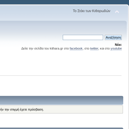
Το Στέκι των Κιθαρωδών
Νέα:
Δείτε την σελίδα του kithara.gr στο
facebook
, στο
twitter
, και στο
youtube
τήν την στιγμή έχετε πρόσβαση.