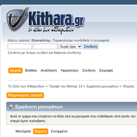
Καλώς ορίσατε,
Επισκέπτης
. Παρακαλούμε
συνδεθείτε
ή
εγγραφείτε
.
Σύνδεση με όνομα, κωδικό και διάρκεια σύνδεσης
Αρχική
Βοήθεια
Αναζήτηση
Ημερολόγιο
Σύνδεση
Εγγραφή
Το Στέκι των Κιθαρωδών
»
Προφίλ του Memas 13
»
Εμφάνιση μηνυμάτων
»
Θέματα
Πληροφορίες προφίλ
Εμφάνιση μηνυμάτων
Αυτό το τμήμα σας επιτρέπει να δείτε όλα τα μηνύματα που στάλθηκαν από αυτόν τον
στιγμή έχετε πρόσβαση.
Μηνύματα
Θέματα
Συνημμένα