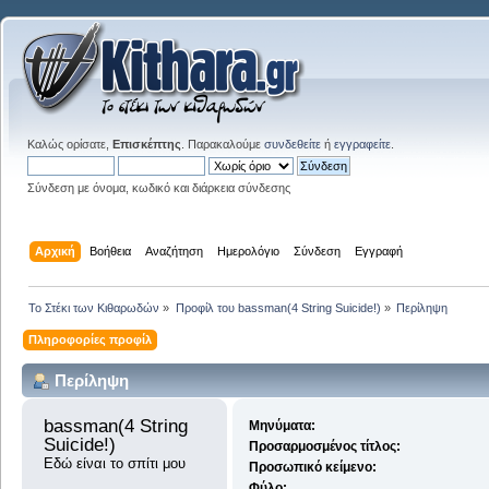
Καλώς ορίσατε,
Επισκέπτης
. Παρακαλούμε
συνδεθείτε
ή
εγγραφείτε
.
Σύνδεση με όνομα, κωδικό και διάρκεια σύνδεσης
Αρχική
Βοήθεια
Αναζήτηση
Ημερολόγιο
Σύνδεση
Εγγραφή
Το Στέκι των Κιθαρωδών
»
Προφίλ του bassman(4 String Suicide!)
»
Περίληψη
Πληροφορίες προφίλ
Περίληψη
bassman(4 String 
Μηνύματα:
Suicide!) 
Προσαρμοσμένος τίτλος:
Εδώ είναι το σπίτι μου
Προσωπικό κείμενο:
Φύλο: