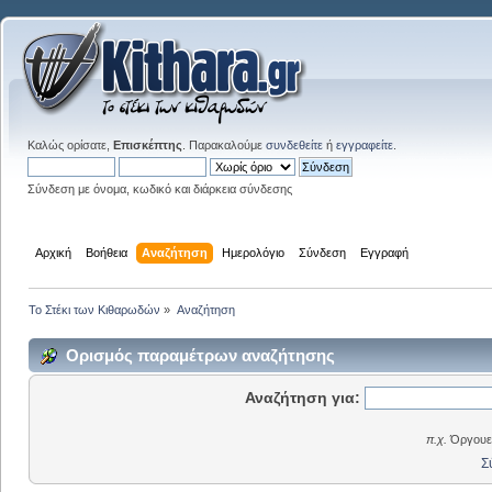
Καλώς ορίσατε,
Επισκέπτης
. Παρακαλούμε
συνδεθείτε
ή
εγγραφείτε
.
Σύνδεση με όνομα, κωδικό και διάρκεια σύνδεσης
Αρχική
Βοήθεια
Αναζήτηση
Ημερολόγιο
Σύνδεση
Εγγραφή
Το Στέκι των Κιθαρωδών
»
Αναζήτηση
Ορισμός παραμέτρων αναζήτησης
Αναζήτηση για:
π.χ.
Όργουελ
Σ