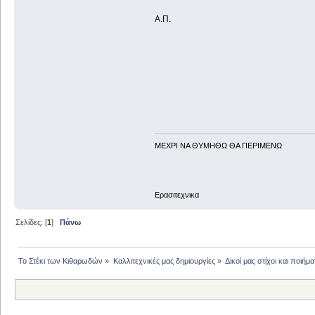
Α.Π.
ΜΕΧΡΙ ΝΑ ΘΥΜHΘΩ ΘΑ ΠΕΡΙΜΕΝΩ
Ερασιτεχνικα
Σελίδες: [
1
]
Πάνω
Το Στέκι των Κιθαρωδών
»
Καλλιτεχνικές μας δημιουργίες
»
Δικοί μας στίχοι και ποιήμα