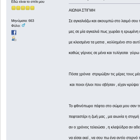
Εδώ είναι το σπίτι μου
ΑΙΩΝΙΑ ΣΤΙΓΜΗ
Σε αγκαλιάζω και ακουμπώ στο λαιμό σου τ
Μηνύματα: 663
Φύλο:
μες σε μία αγκαλιά πως χωράει η ερωμένη 
με κλεισμένα τα ματια , κολλημένο στο αυτ
καθώς γέρνεις σε μένα και τυλίγεσαι γύρ
Πόσα χρόνια στριμώξαν τις μέρες τους μέ
και ποιοι ήλιοι που σβήσαν , είχαν κρύψε
Το φθινόπωρο πέφτει στο σώμα μου σαν τ
πεφταστέρι η ζωή μας , μα αιωνία η στιγμή
αν ο χρόνος τελειώσει , η κλεψύδρα αν αδει
να είσαι εκεί , να σου πω ένα αντίο στερνό