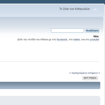
Το Στέκι των Κιθαρωδών
Νέα:
Δείτε την σελίδα του kithara.gr στο
facebook
, στο
twitter
, και στο
youtube
« προηγούμενο
επόμενο »
ΕΚΤΎΠΩΣΗ