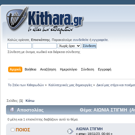
Καλώς ορίσατε,
Επισκέπτης
. Παρακαλούμε
συνδεθείτε
ή
εγγραφείτε
.
Σύνδεση με όνομα, κωδικό και διάρκεια σύνδεσης
Αρχική
Βοήθεια
Αναζήτηση
Ημερολόγιο
Σύνδεση
Εγγραφή
Το Στέκι των Κιθαρωδών
»
Καλλιτεχνικές μας δημιουργίες
»
Δικοί μας στίχοι και ποιήμα
Σελίδες: [
1
]
Κάτω
Αποστολέας
Θέμα: ΑΙΩΝΙΑ ΣΤΙΓΜΗ (Α
0 μέλη και 1 επισκέπτης διαβάζουν αυτό το θέμα.
ΑΙΩΝΙΑ ΣΤΙΓΜΗ
ΠΟΙΟΣ
«
στις:
18/11/23, 00:44 »