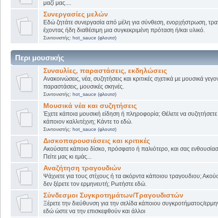
μαζί μας....
Συνεργασίες μελών
Εδώ ζητάτε συνεργασία από μέλη για σύνθεση, ενορχήστρωση, τρα
έχοντας ήδη διαθέσιμη μια συγκεκριμένη πρόταση ή/και υλικό.
Συντονιστής:
hot_sauce (φλουτσ)
Περι μουσικής
Συναυλίες, παραστάσεις, εκδηλώσεις
Ανακοινώσεις, νέα, συζητήσεις και κριτικές σχετικά με μουσικά γεγο
παραστάσεις, μουσικές σκηνές.
Συντονιστής:
hot_sauce (φλουτσ)
Μουσικά νέα και συζητήσεις
Έχετε κάποια μουσική είδηση ή πληροφορία; Θέλετε να συζητήσετε 
κάποιον καλλιτέχνη; Κάντε το εδώ.
Συντονιστής:
hot_sauce (φλουτσ)
Δισκοπαρουσιάσεις και κριτικές
Ακούσατε κάποιο δίσκο, πρόσφατο ή παλιότερο, και σας ενθουσίασ
Πείτε μας κι εμάς...
Αναζήτηση τραγουδιών
Ψάχνετε για τους στίχους ή τα ακόρντα κάποιου τραγουδιου; Ακού
δεν ξέρετε τον ερμηνευτή; Ρωτήστε εδώ.
Σύνδεσμοι Συγκροτημάτων/Τραγουδιστών
Ξέρετε την διεύθυνση για την σελίδα κάποιου συγκροτήματος/ερμη
εδώ ώστε να την επισκεφθούν και άλλοι