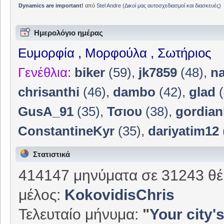
Dynamics are important!
από
Stel Andre
(
Δικοί μας αυτοσχεδιασμοί και διασκευές
)
Ημερολόγιο ημέρας
Ευμορφία , Μορφούλα , Σωτήριος
Γενέθλια:
biker
(59)
,
jk7859
(48)
,
n
chrisanthi
(46)
,
dambo
(42)
,
glad
(
GusA_91
(35)
,
Τσιου
(38)
,
gordian
ConstantineKyr
(35)
,
dariyatim12
Στατιστικά
414147 μηνύματα σε 31243 θέ
μέλος:
KokovidisChris
Τελευταίο μήνυμα:
"
Your city's