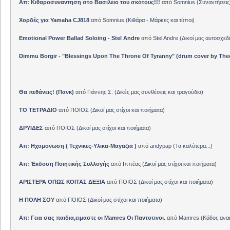
Απ: Κιθαροσυναντηση στο Βασιλειο του σκότους!!!
από
Somnius
(
Συναντήσεις
Χορδές για Yamaha CJ818
από
Somnius
(
Κιθάρα - Μάρκες και τύποι
)
Emotional Power Ballad Soloing - Stel Andre
από
Stel Andre
(
Δικοί μας αυτοσχεδ
Dimmu Borgir - "Blessings Upon The Throne Of Tyranny" (drum cover by The
Θα πεθάνεις! (Πανκ)
από
Γιάννης Σ.
(
Δικές μας συνθέσεις και τραγούδια
)
ΤΟ ΤΕΤΡΑΔΙΟ
από
ΠΟΙΟΣ
(
Δικοί μας στίχοι και ποιήματα
)
ΔΡΥΙΔΕΣ
από
ΠΟΙΟΣ
(
Δικοί μας στίχοι και ποιήματα
)
Απ: Ηχομονωση ( Τεχνικες-Υλικα-Μαγαζια )
από
andypap
(
Τα καλύτερα...
)
Απ: Έκδοση Ποιητικής Συλλογής
από
Ιππέας
(
Δικοί μας στίχοι και ποιήματα
)
ΑΡΙΣΤΕΡΑ ΟΠΩΣ ΚΟΙΤΑΣ ΔΕΞΙΑ
από
ΠΟΙΟΣ
(
Δικοί μας στίχοι και ποιήματα
)
Η ΠΟΛΗ ΣΟΥ
από
ΠΟΙΟΣ
(
Δικοί μας στίχοι και ποιήματα
)
Απ: Γεια σας παιδια,ειμαστε οι Mamres Οι Παντοτινοι.
από
Mamres
(
Κάδος αν