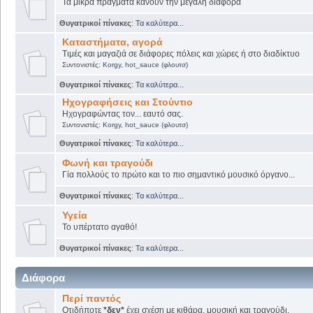
Τα μικρά πράγματα κάνουν την μεγάλη διαφορά
Θυγατρικοί πίνακες
:
Τα καλύτερα...
Καταστήματα, αγορά
Τιμές και μαγαζιά σε διάφορες πόλεις και χώρες ή στο διαδίκτυο
Συντονιστές:
Korgy
,
hot_sauce (φλουτσ)
Θυγατρικοί πίνακες
:
Τα καλύτερα...
Ηχογραφήσεις και Στούντιο
Ηχογραφώντας τον... εαυτό σας.
Συντονιστές:
Korgy
,
hot_sauce (φλουτσ)
Θυγατρικοί πίνακες
:
Τα καλύτερα...
Φωνή και τραγούδι
Γία πολλούς το πρώτο και το πιο σημαντικό μουσικό όργανο...
Θυγατρικοί πίνακες
:
Τα καλύτερα...
Υγεία
Το υπέρτατο αγαθό!
Θυγατρικοί πίνακες
:
Τα καλύτερα...
Διάφορα
Περί παντός
Οτιδήποτε
*δεν*
έχει σχέση με κιθάρα, μουσική και τραγούδι.