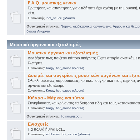
F.A.Q. μουσικής γενικά
Ερωτήσεις και απαντήσεις για οτιδήποτε έχει σχέση με τη μουσική, 
κλπ.
Συντονιστής:
hot_sauce (φλουτσ)
Θυγατρικοί πίνακες
:
Νομικά, διαδικαστικά, οργανωτικά
,
Αρμονία και θεωρί
δίσκοι
,
Ακόρντα
Μουσικά όργανα και εξοπλισμός
Μουσικά όργανα και εξοπλισμός
Δεν ξέρετε πως παίζεται κάποιο ακόρντο; Έχετε απορία σχετικά με
Ρωτήστε.
Συντονιστές:
Korgy
,
hot_sauce (φλουτσ)
Δοκιμές και συγκρίσεις μουσικών οργάνων και εξο
Ολοκληρωμένες παρουσίασεις, κριτικές, συγκριτικά τεστ, τεχνικές α
όργανα και εξοπλισμό.
Συντονιστές:
Korgy
,
hot_sauce (φλουτσ)
Κιθάρα - Μάρκες και τύποι
Συγκρίνοντας και κρίνοντας τα διάφορα είδη και τους κατασκευαστ
Συντονιστές:
Korgy
,
hot_sauce (φλουτσ)
Θυγατρικοί πίνακες
:
Τα καλύτερα...
Ενισχυτές
Για πολλά ή λίγα βατ...
Συντονιστές:
adr1anos
,
hot_sauce (φλουτσ)