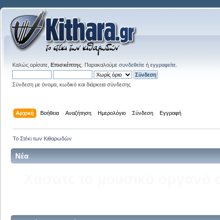
Καλώς ορίσατε,
Επισκέπτης
. Παρακαλούμε
συνδεθείτε
ή
εγγραφείτε
.
Σύνδεση με όνομα, κωδικό και διάρκεια σύνδεσης
Αρχική
Βοήθεια
Αναζήτηση
Ημερολόγιο
Σύνδεση
Εγγραφή
Το Στέκι των Κιθαρωδών
Νέα
Δείτε την σελίδα του kitha
στ