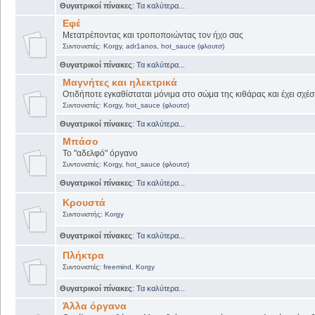
Θυγατρικοί πίνακες
:
Τα καλύτερα...
Εφέ
Μετατρέποντας και τροποποιώντας τον ήχο σας
Συντονιστές:
Korgy
,
adr1anos
,
hot_sauce (φλουτσ)
Θυγατρικοί πίνακες
:
Τα καλύτερα...
Μαγνήτες και ηλεκτρικά
Οτιδήποτε εγκαθίσταται μόνιμα στο σώμα της κιθάρας και έχει σχέσ
Συντονιστές:
Korgy
,
hot_sauce (φλουτσ)
Θυγατρικοί πίνακες
:
Τα καλύτερα...
Μπάσο
Το "αδελφό" όργανο
Συντονιστές:
Korgy
,
hot_sauce (φλουτσ)
Θυγατρικοί πίνακες
:
Τα καλύτερα...
Κρουστά
Συντονιστής:
Korgy
Θυγατρικοί πίνακες
:
Τα καλύτερα...
Πλήκτρα
Συντονιστές:
freemind
,
Korgy
Θυγατρικοί πίνακες
:
Τα καλύτερα...
Άλλα όργανα