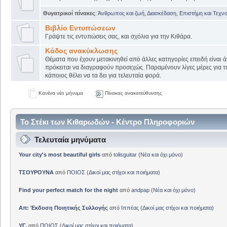
Θυγατρικοί πίνακες
:
Άνθρωπος και ζωή
,
Διασκέδαση
,
Επιστήμη και Τεχν
Βιβλίο Εντυπώσεων
Γράψτε τις εντυπώσεις σας, και σχόλια για την Κιθάρα.
Κάδος ανακύκλωσης
Θέματα που έχουν μετακινηθεί από άλλες κατηγορίες επειδή είναι ά
πρόκειται να διαγραφούν προσεχώς. Παραμένουν λίγες μέρες για 
κάποιος θέλει να τα δει για τελευταία φορά.
Κανένα νέο μήνυμα
Πίνακας ανακατεύθυνσης
Το Στέκι των Κιθαρωδών - Κέντρο Πληροφοριών
Τελευταία μηνύματα
Your city's most beautiful girls
από
tolisguitar
(
Νέα και όχι μόνο
)
ΤΣΟΥΡΟΥΝΑ
από
ΠΟΙΟΣ
(
Δικοί μας στίχοι και ποιήματα
)
Find your perfect match for the night
από
andpap
(
Νέα και όχι μόνο
)
Απ: Έκδοση Ποιητικής Συλλογής
από
Ιππέας
(
Δικοί μας στίχοι και ποιήματα
)
ΥΓ.
από
ΠΟΙΟΣ
(
Δικοί μας στίχοι και ποιήματα
)