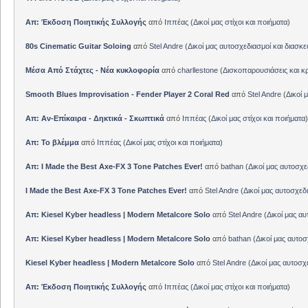
Απ: Έκδοση Ποιητικής Συλλογής
από
Ιππέας
(
Δικοί μας στίχοι και ποιήματα
)
80s Cinematic Guitar Soloing
από
Stel Andre
(
Δικοί μας αυτοσχεδιασμοί και διασκε
Μέσα Από Στάχτες - Νέα κυκλοφορία
από
charllestone
(
Δισκοπαρουσιάσεις και κρ
Smooth Blues Improvisation - Fender Player 2 Coral Red
από
Stel Andre
(
Δικοί 
Απ: Αν-Επίκαιρα - Δηκτικά - Σκωπτικά
από
Ιππέας
(
Δικοί μας στίχοι και ποιήματα
)
Απ: Το βλέμμα
από
Ιππέας
(
Δικοί μας στίχοι και ποιήματα
)
Απ: I Made the Best Axe-FX 3 Tone Patches Ever!
από
bathan
(
Δικοί μας αυτοσχε
I Made the Best Axe-FX 3 Tone Patches Ever!
από
Stel Andre
(
Δικοί μας αυτοσχεδ
Απ: Kiesel Kyber headless | Modern Metalcore Solo
από
Stel Andre
(
Δικοί μας αυ
Απ: Kiesel Kyber headless | Modern Metalcore Solo
από
bathan
(
Δικοί μας αυτοσ
Kiesel Kyber headless | Modern Metalcore Solo
από
Stel Andre
(
Δικοί μας αυτοσχ
Απ: Έκδοση Ποιητικής Συλλογής
από
Ιππέας
(
Δικοί μας στίχοι και ποιήματα
)