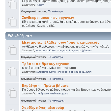
Οι φίλοι της κιθάρας: Μπουζούκι, φυσαρμόνικα, μπαγλαμάς, ούτι, βι
Συντονιστής:
Korgy
Θυγατρικοί πίνακες
:
Τα καλύτερα...
Σύνδεσμοι μουσικών οργάνων
Είδατε κάποια καλή ιστοσελίδα σχετική με μουσικά όργανα και θέλετ
σε άλλους; Κάντε το εδώ.
Ειδικά θέματα
Μετατροπές, βλάβες, συντήρηση, κατασκευές
Αν θέλετε να διορθώσετε την κιθάρα σας ή απλά να την "φτιάξετε".
Συντονιστές:
Αυτάρεσκο Καθίκι Isnogood
,
hot_sauce (φλουτσ)
Θυγατρικοί πίνακες
:
Τα καλύτερα...
Τρόποι παιξίματος, τεχνικές
Μικρά μυστικά για μεγάλα αποτελέσματα
Συντονιστές:
Αυτάρεσκο Καθίκι Isnogood
,
hot_sauce (φλουτσ)
Θυγατρικοί πίνακες
:
Τα καλύτερα...
Εκμάθηση – Πρώτα βήματα
Για όσους θέλουν να μάθουν κιθάρα και δεν ξέρουν πώς να ξεκινήσο
Συντονιστής:
Αυτάρεσκο Καθίκι Isnogood
Θυγατρικοί πίνακες
:
Τα καλύτερα...
Χορδές, πένες, αξεσουάρ