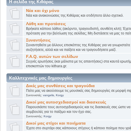
Η σελίδα της Κιθάρας
Νέα και όχι μόνο
Νέα και ανακοινώσεις της Κιθάρας και οτιδήποτε άλλο σχετικό.
Λάθη και προτάσεις
Βρήκατε κάποιο λάθος (ακόρντο, τραγουδιστή, συνθέτη κλπ); Έχετε
πρόταση για την βελτίωση της σελίδας; Μη διστάσετε να μας το πείτ
Συναντήσεις
Συναντηθείτε με άλλους επισκέπτες της Κιθάρας για να γνωριστείτε
συζητήσετε, αλλά και να παίξετε και να τραγουδήσετε μαζί.
F.A.Q. αυτών των σελίδων
Συχνές ερωτήσεις (και μάλιστα με τις απαντήσεις) στα καυτά ερωτ
επισκεπτών του kithara.gr.
Καλλιτεχνικές μας δημιουργίες
Δικές μας συνθέσεις και τραγούδια
Πείτε μας να ακούσουμε τις μουσικές σας δημιουργίες σε μορφή mp
Συντονιστές:
vangelis
,
Korgy
Δικοί μας αυτοσχεδιασμοί και διασκευές
Παρουσιάστε τους αυτοσχεδιασμούς και τις διασκευές σας ώστε να λ
συμβουλές για το παίξιμο και τον ήχο σας.
Συντονιστής:
Korgy
Δικοί μας στίχοι και ποιήματα
Έχετε στο συρτάρι σας κάποιους στίχους ή κάποιο ποίημα που γρά