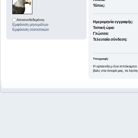
Τόπος:
Αποσυνδεδεμένος
Ημερομηνία εγγραφής:
Εμφάνιση μηνυμάτων
Τοπική ώρα:
Εμφάνιση στατιστικών
Γλώσσα:
Τελευταία σύνδεση:
Υπογραφή:
Η ορτανσία μ ένα ιππόκαμπο 
βαλς στα όνειρά μας, τα λιγότ