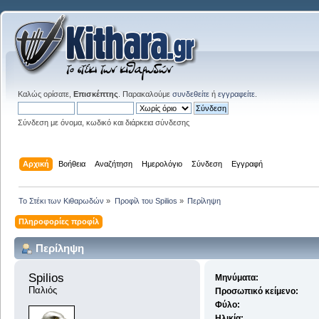
Καλώς ορίσατε,
Επισκέπτης
. Παρακαλούμε
συνδεθείτε
ή
εγγραφείτε
.
Σύνδεση με όνομα, κωδικό και διάρκεια σύνδεσης
Αρχική
Βοήθεια
Αναζήτηση
Ημερολόγιο
Σύνδεση
Εγγραφή
Το Στέκι των Κιθαρωδών
»
Προφίλ του Spilios
»
Περίληψη
Πληροφορίες προφίλ
Περίληψη
Spilios 
Μηνύματα:
Παλιός
Προσωπικό κείμενο:
Φύλο:
Ηλικία: