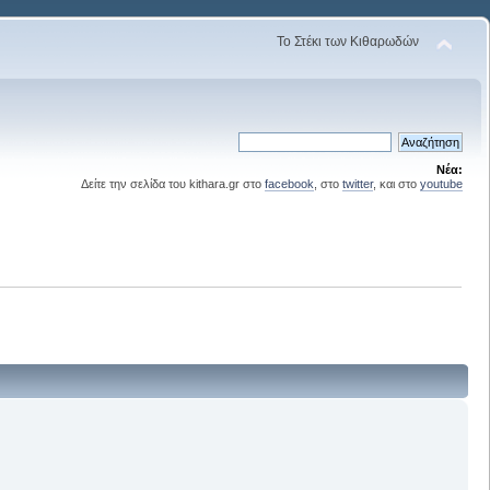
Το Στέκι των Κιθαρωδών
Νέα:
Δείτε την σελίδα του kithara.gr στο
facebook
, στο
twitter
, και στο
youtube