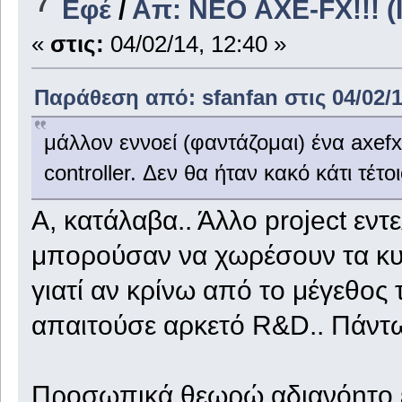
7
Εφέ
/
Απ: ΝΕΟ AXE-FX!!! (I
«
στις:
04/02/14, 12:40 »
Παράθεση από: sfanfan στις 04/02/1
μάλλον εννοεί (φαντάζομαι) ένα axefx 
controller. Δεν θα ήταν κακό κάτι τέτοι
A, κατάλαβα.. Άλλο project εντ
μπορούσαν να χωρέσουν τα κυκ
γιατί αν κρίνω από το μέγεθος τ
απαιτούσε αρκετό R&D.. Πάντω
Προσωπικά θεωρώ αδιανόητο εν