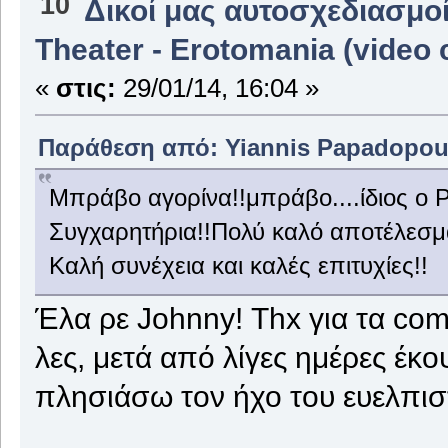
10
Δικοί μας αυτοσχεδιασμοί
Theater - Erotomania (video 
«
στις:
29/01/14, 16:04 »
Παράθεση από: Yiannis Papadopoulo
Μπράβο αγορίνα!!μπράβο....ίδιος ο Pe
Συγχαρητήρια!!Πολύ καλό αποτέλεσμα
Καλή συνέχεια και καλές επιτυχίες!!
Έλα ρε Johnny! Τhx για τα co
λες, μετά από λίγες ημέρες έκ
πλησιάσω τον ήχο του ευελπι