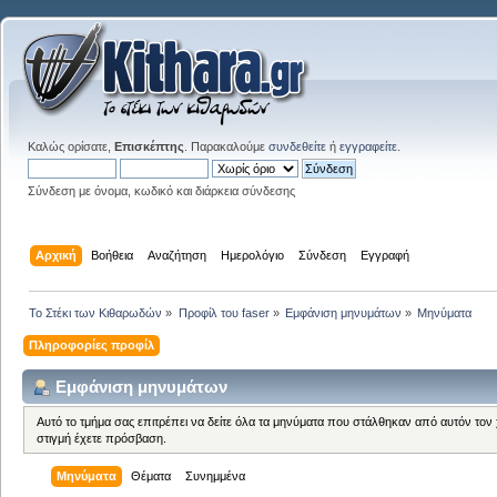
Καλώς ορίσατε,
Επισκέπτης
. Παρακαλούμε
συνδεθείτε
ή
εγγραφείτε
.
Σύνδεση με όνομα, κωδικό και διάρκεια σύνδεσης
Αρχική
Βοήθεια
Αναζήτηση
Ημερολόγιο
Σύνδεση
Εγγραφή
Το Στέκι των Κιθαρωδών
»
Προφίλ του faser
»
Εμφάνιση μηνυμάτων
»
Μηνύματα
Πληροφορίες προφίλ
Εμφάνιση μηνυμάτων
Αυτό το τμήμα σας επιτρέπει να δείτε όλα τα μηνύματα που στάλθηκαν από αυτόν τον
στιγμή έχετε πρόσβαση.
Μηνύματα
Θέματα
Συνημμένα