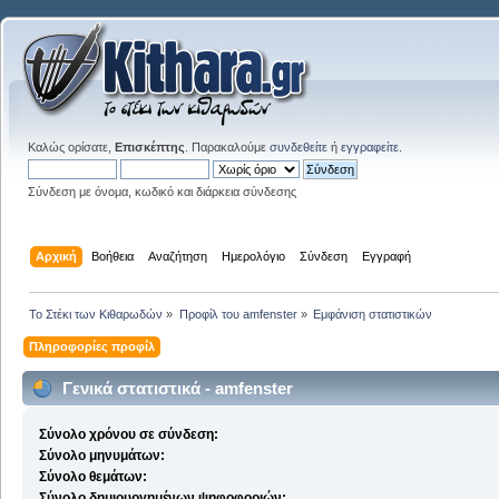
Καλώς ορίσατε,
Επισκέπτης
. Παρακαλούμε
συνδεθείτε
ή
εγγραφείτε
.
Σύνδεση με όνομα, κωδικό και διάρκεια σύνδεσης
Αρχική
Βοήθεια
Αναζήτηση
Ημερολόγιο
Σύνδεση
Εγγραφή
Το Στέκι των Κιθαρωδών
»
Προφίλ του amfenster
»
Εμφάνιση στατιστικών
Πληροφορίες προφίλ
Γενικά στατιστικά - amfenster
Σύνολο χρόνου σε σύνδεση:
Σύνολο μηνυμάτων:
Σύνολο θεμάτων:
Σύνολο δημιουργημένων ψηφοφοριών: