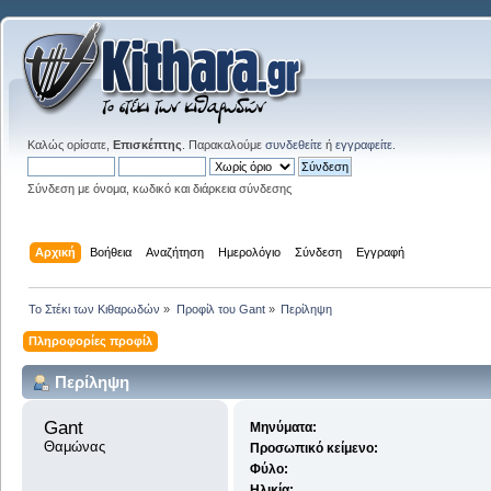
Καλώς ορίσατε,
Επισκέπτης
. Παρακαλούμε
συνδεθείτε
ή
εγγραφείτε
.
Σύνδεση με όνομα, κωδικό και διάρκεια σύνδεσης
Αρχική
Βοήθεια
Αναζήτηση
Ημερολόγιο
Σύνδεση
Εγγραφή
Το Στέκι των Κιθαρωδών
»
Προφίλ του Gant
»
Περίληψη
Πληροφορίες προφίλ
Περίληψη
Gant 
Μηνύματα:
Θαμώνας
Προσωπικό κείμενο:
Φύλο:
Ηλικία: