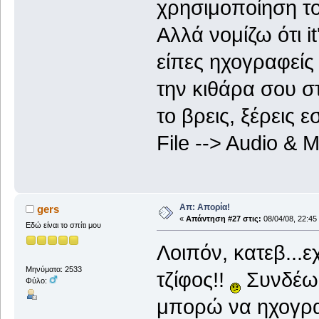
χρησιμοποίηση το
Αλλά νομίζω ότι i
είπες ηχογραφείς
την κιθάρα σου στ
το βρεις, ξέρεις 
File --> Audio & M
Απ: Απορία!
gers
«
Απάντηση #27 στις:
08/04/08, 22:45
Εδώ είναι το σπίτι μου
Λοιπόν, κατεβ...ε
Μηνύματα: 2533
τζίφος!!
Συνδέω τ
Φύλο:
μπορώ να ηχογραφ