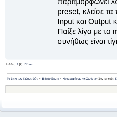
παραμορφώνει λόγ
preset, κλείσε τα
Input και Output
Παίξε λίγο με το 
συνήθως είναι τίγ
Σελίδες:
1
[
2
]
Πάνω
Το Στέκι των Κιθαρωδών
»
Ειδικά θέματα
»
Ηχογραφήσεις και Στούντιο
(Συντονιστές:
K