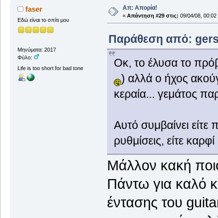
Απ: Απορία!
faser
«
Απάντηση #29 στις:
09/04/08, 00:02
Εδώ είναι το σπίτι μου
Παράθεση από: gers 
Μηνύματα: 2017
Φύλο:
Oκ, το έλυσα το πρ
Life is too short for bad tone
) αλλά ο ήχος ακού
κεραία... γεμάτος πα
Αυτό συμβαίνει είτε
ρυθμίσεις, είτε καρφί
Μάλλον κακή ποιό
Πάντω για καλό κ
έντασης του guitar