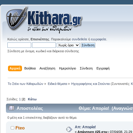
Καλώς ορίσατε,
Επισκέπτης
. Παρακαλούμε
συνδεθείτε
ή
εγγραφείτε
.
Σύνδεση με όνομα, κωδικό και διάρκεια σύνδεσης
Αρχική
Βοήθεια
Αναζήτηση
Ημερολόγιο
Σύνδεση
Εγγραφή
Το Στέκι των Κιθαρωδών
»
Ειδικά θέματα
»
Ηχογραφήσεις και Στούντιο
(Συντονιστές:
K
Σελίδες:
1
[
2
]
Κάτω
Αποστολέας
Θέμα: Απορία! (Αναγνώστ
0 μέλη και 1 επισκέπτης διαβάζουν αυτό το θέμα.
Απ: Απορία!
Fteo
«
Απάντηση #25 στις:
07/04/08, 21:29