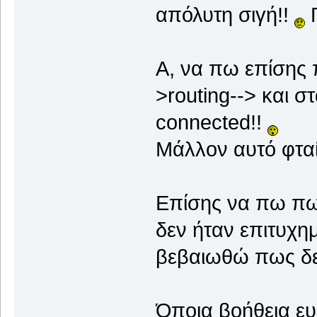
απόλυτη σιγή!!
Γ
Α, να πω επίσης 
>routing--> και στ
connected!!
Μάλλον αυτό φταί
Επίσης να πω πω
δεν ήταν επιτυχη
βεβαιωθώ πως δε 
Όποια βοήθεια ε