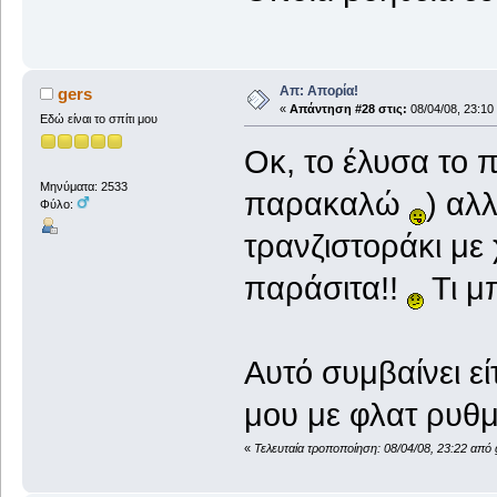
Απ: Απορία!
gers
«
Απάντηση #28 στις:
08/04/08, 23:10
Εδώ είναι το σπίτι μου
Oκ, το έλυσα το 
Μηνύματα: 2533
παρακαλώ
) αλ
Φύλο:
τρανζιστοράκι με
παράσιτα!!
Τι μπ
Αυτό συμβαίνει ε
μου με φλατ ρυθμί
«
Τελευταία τροποποίηση: 08/04/08, 23:22 από 