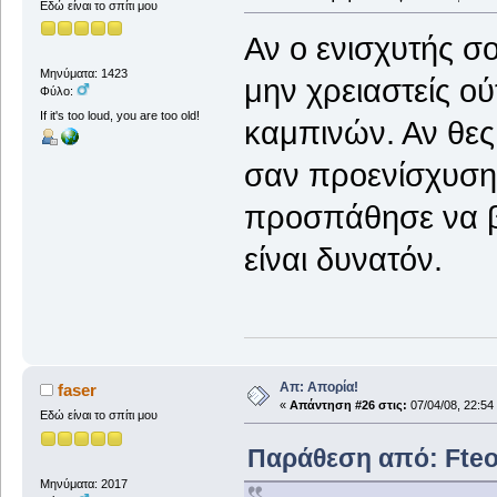
Εδώ είναι το σπίτι μου
Αν ο ενισχυτής σο
Μηνύματα: 1423
μην χρειαστείς 
Φύλο:
If it's too loud, you are too old!
καμπινών. Αν θες
σαν προενίσχυση 
προσπάθησε να β
είναι δυνατόν.
Απ: Απορία!
faser
«
Απάντηση #26 στις:
07/04/08, 22:54
Εδώ είναι το σπίτι μου
Παράθεση από: Fteo 
Μηνύματα: 2017