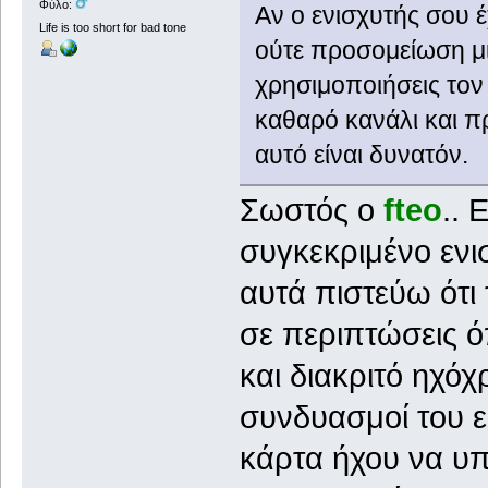
Φύλο:
Αν ο ενισχυτής σου έ
Life is too short for bad tone
ούτε προσομείωση μ
χρησιμοποιήσεις τον
καθαρό κανάλι και π
αυτό είναι δυνατόν.
Σωστός ο
fteo
.. 
συγκεκριμένο ενισ
αυτά πιστεύω ότι τ
σε περιπτώσεις ό
και διακριτό ηχόχ
συνδυασμοί του εί
κάρτα ήχου να υπο