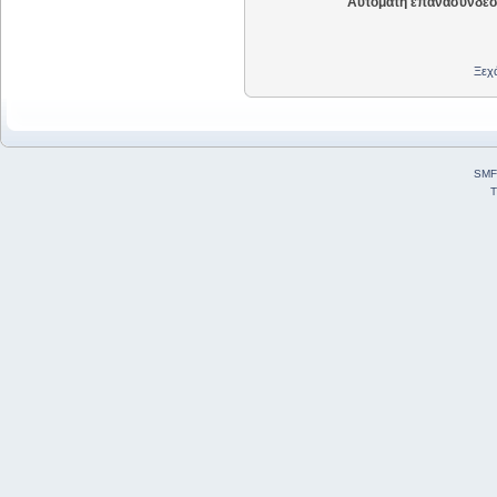
Αυτόματη επανασύνδεσ
Ξεχά
SMF
T