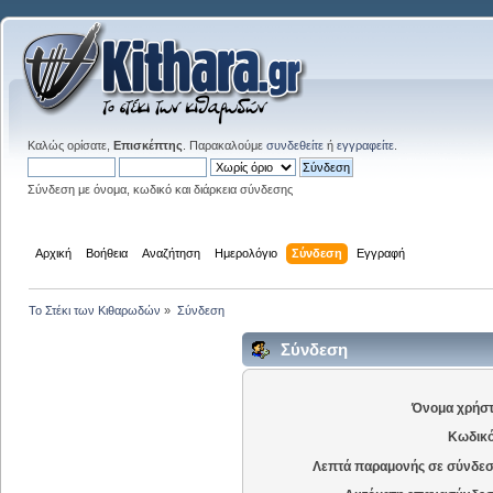
Καλώς ορίσατε,
Επισκέπτης
. Παρακαλούμε
συνδεθείτε
ή
εγγραφείτε
.
Σύνδεση με όνομα, κωδικό και διάρκεια σύνδεσης
Αρχική
Βοήθεια
Αναζήτηση
Ημερολόγιο
Σύνδεση
Εγγραφή
Το Στέκι των Κιθαρωδών
»
Σύνδεση
Σύνδεση
Όνομα χρήστ
Κωδικό
Λεπτά παραμονής σε σύνδεσ