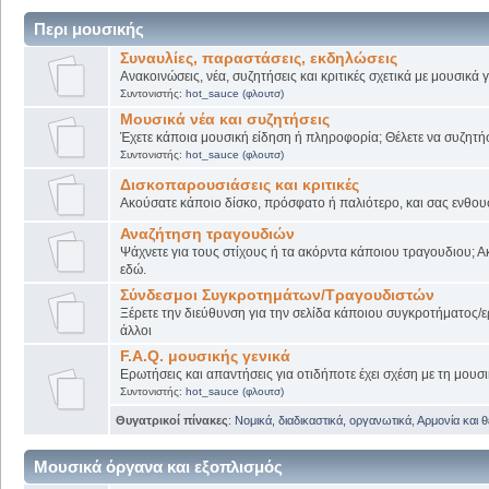
Περι μουσικής
Συναυλίες, παραστάσεις, εκδηλώσεις
Ανακοινώσεις, νέα, συζητήσεις και κριτικές σχετικά με μουσικά
Συντονιστής:
hot_sauce (φλουτσ)
Μουσικά νέα και συζητήσεις
Έχετε κάποια μουσική είδηση ή πληροφορία; Θέλετε να συζητήσε
Συντονιστής:
hot_sauce (φλουτσ)
Δισκοπαρουσιάσεις και κριτικές
Ακούσατε κάποιο δίσκο, πρόσφατο ή παλιότερο, και σας ενθουσί
Αναζήτηση τραγουδιών
Ψάχνετε για τους στίχους ή τα ακόρντα κάποιου τραγουδιου; Α
εδώ.
Σύνδεσμοι Συγκροτημάτων/Τραγουδιστών
Ξέρετε την διεύθυνση για την σελίδα κάποιου συγκροτήματος/ε
άλλοι
F.A.Q. μουσικής γενικά
Ερωτήσεις και απαντήσεις για οτιδήποτε έχει σχέση με τη μουσι
Συντονιστής:
hot_sauce (φλουτσ)
Θυγατρικοί πίνακες
:
Νομικά, διαδικαστικά, οργανωτικά
,
Αρμονία και 
Μουσικά όργανα και εξοπλισμός