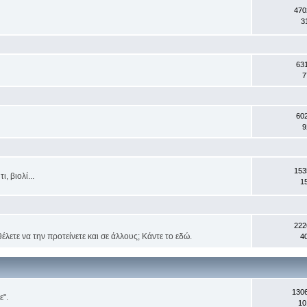
470
3
63
7
60
9
153
, βιολί...
1
222
έλετε να την προτείνετε και σε άλλους; Κάντε το εδώ.
4
130
ε".
10