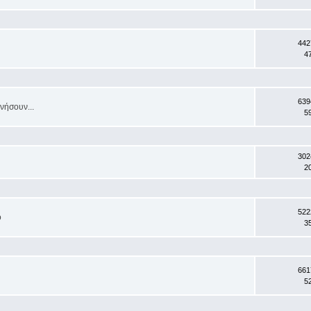
442
4
639
νήσουν...
5
302
2
522
ο
3
661
5