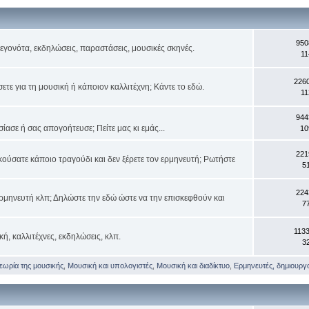
950
 γεγονότα, εκδηλώσεις, παραστάσεις, μουσικές σκηνές.
11
226
τε για τη μουσική ή κάποιον καλλιτέχνη; Κάντε το εδώ.
11
944
ασε ή σας απογοήτευσε; Πείτε μας κι εμάς...
10
221
κούσατε κάποιο τραγούδι και δεν ξέρετε τον ερμηνευτή; Ρωτήστε
5
224
ρμηνευτή κλπ; Δηλώστε την εδώ ώστε να την επισκεφθούν και
7
113
κή, καλλιτέχνες, εκδηλώσεις, κλπ.
3
θεωρία της μουσικής
,
Μουσική και υπολογιστές
,
Μουσική και διαδίκτυο
,
Ερμηνευτές, δημιουργοί