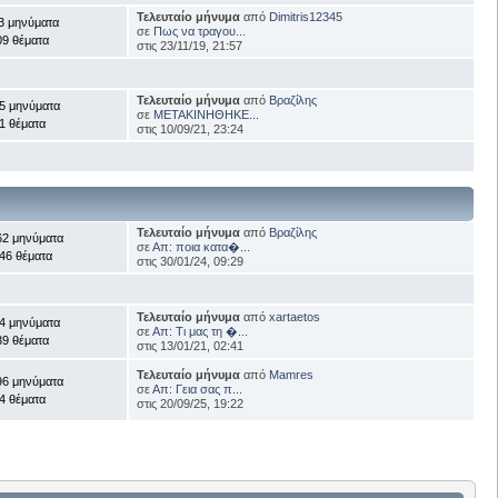
Τελευταίο μήνυμα
από
Dimitris12345
3 μηνύματα
σε
Πως να τραγου...
09 θέματα
στις 23/11/19, 21:57
Τελευταίο μήνυμα
από
Βραζίλης
5 μηνύματα
σε
ΜΕΤΑΚΙΝΗΘΗΚΕ...
1 θέματα
στις 10/09/21, 23:24
Τελευταίο μήνυμα
από
Βραζίλης
62 μηνύματα
σε
Απ: ποια κατα�...
46 θέματα
στις 30/01/24, 09:29
Τελευταίο μήνυμα
από
xartaetos
4 μηνύματα
σε
Απ: Τι μας τη �...
39 θέματα
στις 13/01/21, 02:41
Τελευταίο μήνυμα
από
Mamres
96 μηνύματα
σε
Απ: Γεια σας π...
4 θέματα
στις 20/09/25, 19:22