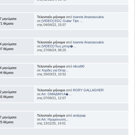
Τελευταίο μήνυμα
από
Ioannis Anastassakis
7 μηνύματα
σε
[VIDEO] EGC Guitar Tips ...
71 θέματα
στις 04/04/22, 15:07
Τελευταίο μήνυμα
από
Ioannis Anastassakis
4 μηνύματα
σε
[VIDEO] Πως μπορ�...
97 θέματα
στις 27/06/24, 08:25
Τελευταίο μήνυμα
από
nikod90
4 μηνύματα
σε
Χορδες για Drop...
04 θέματα
στις 20/03/23, 10:52
Τελευταίο μήνυμα
από
RORY GALLAGHER
2 μηνύματα
σε
Απ: ΟΜΑΔΙΚΗ Α�...
55 θέματα
στις 07/09/21, 12:07
Τελευταίο μήνυμα
από
andypap
7 μηνύματα
σε
Απ: Ηχομονωση...
25 θέματα
στις 13/11/25, 14:01