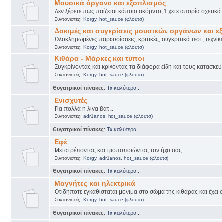
Μουσικά όργανα και εξοπλισμός
Δεν ξέρετε πως παίζεται κάποιο ακόρντο; Έχετε απορία σχετικ
Συντονιστές:
Korgy
,
hot_sauce (φλουτσ)
Δοκιμές και συγκρίσεις μουσικών οργάνων και ε
Ολοκληρωμένες παρουσίασεις, κριτικές, συγκριτικά τεστ, τεχνικ
Συντονιστές:
Korgy
,
hot_sauce (φλουτσ)
Κιθάρα - Μάρκες και τύποι
Συγκρίνοντας και κρίνοντας τα διάφορα είδη και τους κατασκευ
Συντονιστές:
Korgy
,
hot_sauce (φλουτσ)
Θυγατρικοί πίνακες
:
Τα καλύτερα...
Ενισχυτές
Για πολλά ή λίγα βατ...
Συντονιστές:
adr1anos
,
hot_sauce (φλουτσ)
Θυγατρικοί πίνακες
:
Τα καλύτερα...
Εφέ
Μετατρέποντας και τροποποιώντας τον ήχο σας
Συντονιστές:
Korgy
,
adr1anos
,
hot_sauce (φλουτσ)
Θυγατρικοί πίνακες
:
Τα καλύτερα...
Μαγνήτες και ηλεκτρικά
Οτιδήποτε εγκαθίσταται μόνιμα στο σώμα της κιθάρας και έχει 
Συντονιστές:
Korgy
,
hot_sauce (φλουτσ)
Θυγατρικοί πίνακες
:
Τα καλύτερα...