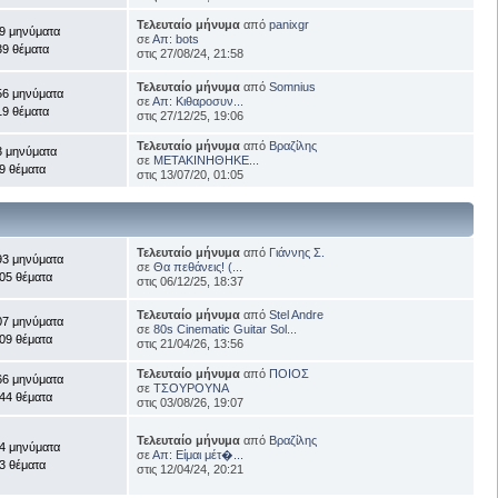
Τελευταίο μήνυμα
από
panixgr
9 μηνύματα
σε
Απ: bots
39 θέματα
στις 27/08/24, 21:58
Τελευταίο μήνυμα
από
Somnius
56 μηνύματα
σε
Απ: Κιθαροσυν...
19 θέματα
στις 27/12/25, 19:06
Τελευταίο μήνυμα
από
Βραζίλης
3 μηνύματα
σε
ΜΕΤΑΚΙΝΗΘΗΚΕ...
9 θέματα
στις 13/07/20, 01:05
Τελευταίο μήνυμα
από
Γιάννης Σ.
93 μηνύματα
σε
Θα πεθάνεις! (...
05 θέματα
στις 06/12/25, 18:37
Τελευταίο μήνυμα
από
Stel Andre
07 μηνύματα
σε
80s Cinematic Guitar Sol...
09 θέματα
στις 21/04/26, 13:56
Τελευταίο μήνυμα
από
ΠΟΙΟΣ
66 μηνύματα
σε
ΤΣΟΥΡΟΥΝΑ
44 θέματα
στις 03/08/26, 19:07
Τελευταίο μήνυμα
από
Βραζίλης
4 μηνύματα
σε
Απ: Είμαι μέτ�...
3 θέματα
στις 12/04/24, 20:21