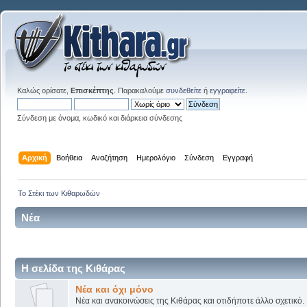
Καλώς ορίσατε,
Επισκέπτης
. Παρακαλούμε
συνδεθείτε
ή
εγγραφείτε
.
Σύνδεση με όνομα, κωδικό και διάρκεια σύνδεσης
Αρχική
Βοήθεια
Αναζήτηση
Ημερολόγιο
Σύνδεση
Εγγραφή
Το Στέκι των Κιθαρωδών
Νέα
Η σελίδα της Κιθάρας
Νέα και όχι μόνο
Νέα και ανακοινώσεις της Κιθάρας και οτιδήποτε άλλο σχετικό.