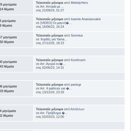
Τελευταίο μήνυμα
από
MelodyHero
78 μηνύματα
σε
Απ: Απορία με ...
14 θέματα
στις 21/09/24, 01:27
Τελευταίο μήνυμα
από
Ioannis Anastassakis
3 μηνύματα
σε
[VIDEO] Οι μαγνή�...
6 θέματα
στις 15/06/22, 16:24
Τελευταίο μήνυμα
από
Somnius
67 μηνύματα
σε
Χορδές για Yama...
50 θέματα
στις 27/12/25, 18:23
Τελευταίο μήνυμα
από
Kosthrash
30 μηνύματα
σε
Απ: Αγορά ενι�...
43 θέματα
στις 02/06/23, 14:31
Τελευταίο μήνυμα
από
panixgr
06 μηνύματα
σε
Απ: 4 pathces για �...
03 θέματα
στις 13/12/24, 23:29
Τελευταίο μήνυμα
από
Απόλλων
4 μηνύματα
σε
Απ: Πρόβλημα �...
82 θέματα
στις 02/03/23, 12:00