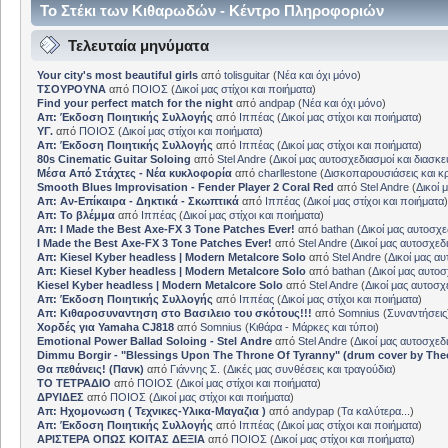
Το Στέκι των Κιθαρωδών - Κέντρο Πληροφοριών
Τελευταία μηνύματα
Your city's most beautiful girls
από
tolisguitar
(
Νέα και όχι μόνο
)
ΤΣΟΥΡΟΥΝΑ
από
ΠΟΙΟΣ
(
Δικοί μας στίχοι και ποιήματα
)
Find your perfect match for the night
από
andpap
(
Νέα και όχι μόνο
)
Απ: Έκδοση Ποιητικής Συλλογής
από
Ιππέας
(
Δικοί μας στίχοι και ποιήματα
)
ΥΓ.
από
ΠΟΙΟΣ
(
Δικοί μας στίχοι και ποιήματα
)
Απ: Έκδοση Ποιητικής Συλλογής
από
Ιππέας
(
Δικοί μας στίχοι και ποιήματα
)
80s Cinematic Guitar Soloing
από
Stel Andre
(
Δικοί μας αυτοσχεδιασμοί και διασκε
Μέσα Από Στάχτες - Νέα κυκλοφορία
από
charllestone
(
Δισκοπαρουσιάσεις και κρ
Smooth Blues Improvisation - Fender Player 2 Coral Red
από
Stel Andre
(
Δικοί 
Απ: Αν-Επίκαιρα - Δηκτικά - Σκωπτικά
από
Ιππέας
(
Δικοί μας στίχοι και ποιήματα
)
Απ: Το βλέμμα
από
Ιππέας
(
Δικοί μας στίχοι και ποιήματα
)
Απ: I Made the Best Axe-FX 3 Tone Patches Ever!
από
bathan
(
Δικοί μας αυτοσχε
I Made the Best Axe-FX 3 Tone Patches Ever!
από
Stel Andre
(
Δικοί μας αυτοσχεδ
Απ: Kiesel Kyber headless | Modern Metalcore Solo
από
Stel Andre
(
Δικοί μας αυ
Απ: Kiesel Kyber headless | Modern Metalcore Solo
από
bathan
(
Δικοί μας αυτοσ
Kiesel Kyber headless | Modern Metalcore Solo
από
Stel Andre
(
Δικοί μας αυτοσχ
Απ: Έκδοση Ποιητικής Συλλογής
από
Ιππέας
(
Δικοί μας στίχοι και ποιήματα
)
Απ: Κιθαροσυναντηση στο Βασιλειο του σκότους!!!
από
Somnius
(
Συναντήσεις
Χορδές για Yamaha CJ818
από
Somnius
(
Κιθάρα - Μάρκες και τύποι
)
Emotional Power Ballad Soloing - Stel Andre
από
Stel Andre
(
Δικοί μας αυτοσχεδ
Dimmu Borgir - "Blessings Upon The Throne Of Tyranny" (drum cover by The
Θα πεθάνεις! (Πανκ)
από
Γιάννης Σ.
(
Δικές μας συνθέσεις και τραγούδια
)
ΤΟ ΤΕΤΡΑΔΙΟ
από
ΠΟΙΟΣ
(
Δικοί μας στίχοι και ποιήματα
)
ΔΡΥΙΔΕΣ
από
ΠΟΙΟΣ
(
Δικοί μας στίχοι και ποιήματα
)
Απ: Ηχομονωση ( Τεχνικες-Υλικα-Μαγαζια )
από
andypap
(
Τα καλύτερα...
)
Απ: Έκδοση Ποιητικής Συλλογής
από
Ιππέας
(
Δικοί μας στίχοι και ποιήματα
)
ΑΡΙΣΤΕΡΑ ΟΠΩΣ ΚΟΙΤΑΣ ΔΕΞΙΑ
από
ΠΟΙΟΣ
(
Δικοί μας στίχοι και ποιήματα
)