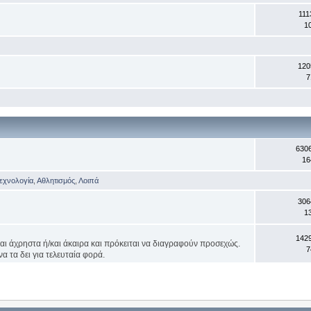
111
1
120
7
630
16
Τεχνολογία
,
Αθλητισμός
,
Λοιπά
306
1
142
ναι άχρηστα ή/και άκαιρα και πρόκειται να διαγραφούν προσεχώς.
7
α τα δει για τελευταία φορά.