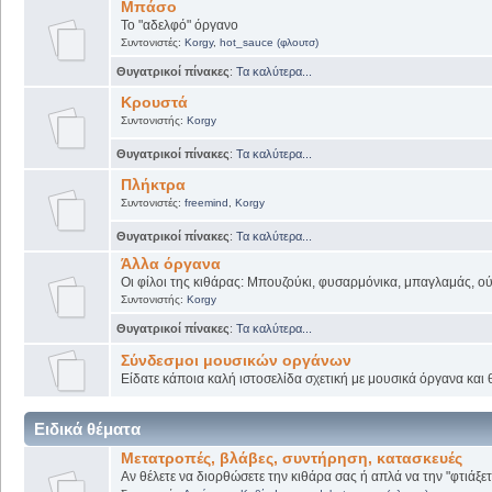
Μπάσο
Το "αδελφό" όργανο
Συντονιστές:
Korgy
,
hot_sauce (φλουτσ)
Θυγατρικοί πίνακες
:
Τα καλύτερα...
Κρουστά
Συντονιστής:
Korgy
Θυγατρικοί πίνακες
:
Τα καλύτερα...
Πλήκτρα
Συντονιστές:
freemind
,
Korgy
Θυγατρικοί πίνακες
:
Τα καλύτερα...
Άλλα όργανα
Οι φίλοι της κιθάρας: Μπουζούκι, φυσαρμόνικα, μπαγλαμάς, ούτι
Συντονιστής:
Korgy
Θυγατρικοί πίνακες
:
Τα καλύτερα...
Σύνδεσμοι μουσικών οργάνων
Είδατε κάποια καλή ιστοσελίδα σχετική με μουσικά όργανα και θ
Ειδικά θέματα
Μετατροπές, βλάβες, συντήρηση, κατασκευές
Αν θέλετε να διορθώσετε την κιθάρα σας ή απλά να την "φτιάξετ