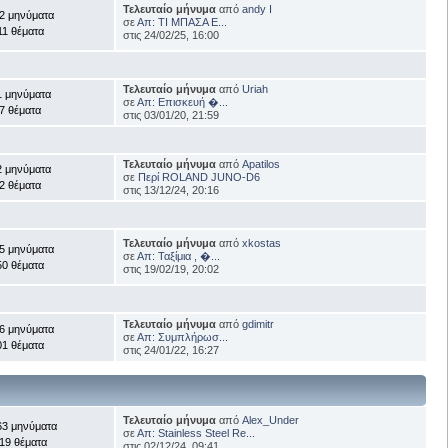
Τελευταίο μήνυμα
από
andy I
2 μηνύματα
σε
Απ: ΤΙ ΜΠΑΣΑ Ε...
11 θέματα
στις 24/02/25, 16:00
Τελευταίο μήνυμα
από
Uriah
1 μηνύματα
σε
Απ: Επισκευή �...
7 θέματα
στις 03/01/20, 21:59
Τελευταίο μήνυμα
από
Apatilos
2 μηνύματα
σε
Περί ROLAND JUNO-D6
2 θέματα
στις 13/12/24, 20:16
Τελευταίο μήνυμα
από
xkostas
5 μηνύματα
σε
Απ: Ταξίμια , �...
50 θέματα
στις 19/02/19, 20:02
Τελευταίο μήνυμα
από
gdimitr
6 μηνύματα
σε
Απ: Συμπλήρωσ...
01 θέματα
στις 24/01/22, 16:27
Τελευταίο μήνυμα
από
Alex_Under
63 μηνύματα
σε
Απ: Stainless Steel Re...
19 θέματα
στις 02/12/24, 09:41