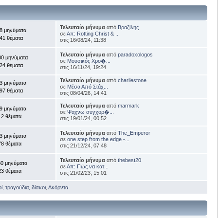
Τελευταίο μήνυμα
από
Βραζίλης
8 μηνύματα
σε
Απ: Rotting Christ & ...
41 θέματα
στις 16/08/24, 11:38
Τελευταίο μήνυμα
από
paradoxologos
00 μηνύματα
σε
Μουσικός Χρο�...
24 θέματα
στις 16/11/24, 19:24
Τελευταίο μήνυμα
από
charllestone
3 μηνύματα
σε
Μέσα Από Στάχ...
97 θέματα
στις 08/04/26, 14:41
Τελευταίο μήνυμα
από
marmark
9 μηνύματα
σε
Ψαχνω συγχορ�...
12 θέματα
στις 19/01/24, 00:52
Τελευταίο μήνυμα
από
The_Emperor
3 μηνύματα
σε
one step from the edge -...
78 θέματα
στις 21/12/24, 07:48
Τελευταίο μήνυμα
από
thebest20
30 μηνύματα
σε
Απ: Πώς να κατ...
23 θέματα
στις 21/02/23, 15:01
, τραγούδια, δίσκοι
,
Ακόρντα