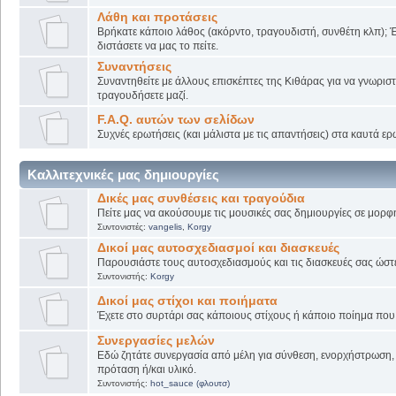
Λάθη και προτάσεις
Βρήκατε κάποιο λάθος (ακόρντο, τραγουδιστή, συνθέτη κλπ); Έ
διστάσετε να μας το πείτε.
Συναντήσεις
Συναντηθείτε με άλλους επισκέπτες της Κιθάρας για να γνωριστε
τραγουδήσετε μαζί.
F.A.Q. αυτών των σελίδων
Συχνές ερωτήσεις (και μάλιστα με τις απαντήσεις) στα καυτά ερ
Καλλιτεχνικές μας δημιουργίες
Δικές μας συνθέσεις και τραγούδια
Πείτε μας να ακούσουμε τις μουσικές σας δημιουργίες σε μορφή
Συντονιστές:
vangelis
,
Korgy
Δικοί μας αυτοσχεδιασμοί και διασκευές
Παρουσιάστε τους αυτοσχεδιασμούς και τις διασκευές σας ώστε ν
Συντονιστής:
Korgy
Δικοί μας στίχοι και ποιήματα
Έχετε στο συρτάρι σας κάποιους στίχους ή κάποιο ποίημα που γ
Συνεργασίες μελών
Εδώ ζητάτε συνεργασία από μέλη για σύνθεση, ενορχήστρωση, 
πρόταση ή/και υλικό.
Συντονιστής:
hot_sauce (φλουτσ)