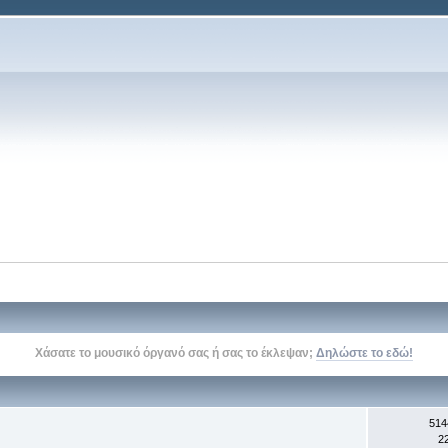
Δείτε την σελίδα του kithara.gr στο
facebook
, στο
twitter
, και στο
youtube
514
2