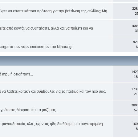
328
χετε να κάνετε κάποια πρόταση για την βελτίωση της σελίδας; Μη
2
168
ίτε από κοντά, να συζητήσετε, αλλά και να παίξετε και να
3
92
ωτήματα των νέων επισκεπτών του kithara.gr.
6
142
 mp3 ή οτιδήποτε...
18
173
α λάβετε κριτική και συμβουλές για το παίξιμο και τον ήχο σας.
21
308
ράψατε; Μοιραστείτε τα μαζί μας....
57
τραγουδοποιία, κλπ., έχοντας ήδη διαθέσιμη μια συγκεκριμένη
160
8