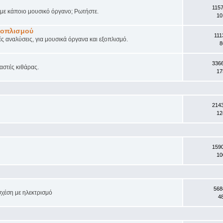
115
ά με κάποιο μουσικό όργανο; Ρωτήστε.
10
ξοπλισμού
111
ές αναλύσεις, για μουσικά όργανα και εξοπλισμό.
8
336
αστές κιθάρας.
17
214
12
159
10
568
σχέση με ηλεκτρισμό
4