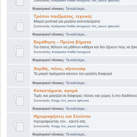
Συντονιστές:
Αυτάρεσκο Καθίκι Isnogood
,
hot_sauce (φλουτσ)
Θυγατρικοί πίνακες
:
Τα καλύτερα...
Τρόποι παιξίματος, τεχνικές
Μικρά μυστικά για μεγάλα αποτελέσματα
Συντονιστές:
Αυτάρεσκο Καθίκι Isnogood
,
hot_sauce (φλουτσ)
Θυγατρικοί πίνακες
:
Τα καλύτερα...
Εκμάθηση – Πρώτα βήματα
Για όσους θέλουν να μάθουν κιθάρα και δεν ξέρουν πώς να ξεκι
Συντονιστής:
Αυτάρεσκο Καθίκι Isnogood
Θυγατρικοί πίνακες
:
Τα καλύτερα...
Χορδές, πένες, αξεσουάρ
Τα μικρά πράγματα κάνουν την μεγάλη διαφορά
Θυγατρικοί πίνακες
:
Τα καλύτερα...
Καταστήματα, αγορά
Τιμές και μαγαζιά σε διάφορες πόλεις και χώρες ή στο διαδίκτυ
Συντονιστές:
Korgy
,
hot_sauce (φλουτσ)
Θυγατρικοί πίνακες
:
Τα καλύτερα...
Ηχογραφήσεις και Στούντιο
Ηχογραφώντας τον... εαυτό σας.
Συντονιστές:
Korgy
,
hot_sauce (φλουτσ)
Θυγατρικοί πίνακες
:
Τα καλύτερα...