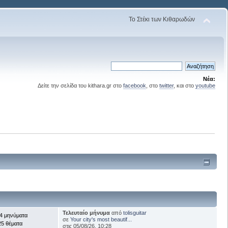
Το Στέκι των Κιθαρωδών
Νέα:
Δείτε την σελίδα του kithara.gr στο
facebook
, στο
twitter
, και στο
youtube
Τελευταίο μήνυμα
από
tolisguitar
4 μηνύματα
σε
Your city's most beautif...
25 θέματα
στις 05/08/26, 10:28