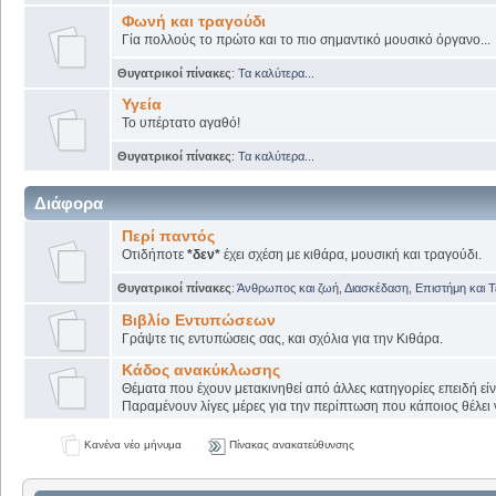
Φωνή και τραγούδι
Γία πολλούς το πρώτο και το πιο σημαντικό μουσικό όργανο...
Θυγατρικοί πίνακες
:
Τα καλύτερα...
Υγεία
Το υπέρτατο αγαθό!
Θυγατρικοί πίνακες
:
Τα καλύτερα...
Διάφορα
Περί παντός
Οτιδήποτε
*δεν*
έχει σχέση με κιθάρα, μουσική και τραγούδι.
Θυγατρικοί πίνακες
:
Άνθρωπος και ζωή
,
Διασκέδαση
,
Επιστήμη και 
Βιβλίο Εντυπώσεων
Γράψτε τις εντυπώσεις σας, και σχόλια για την Κιθάρα.
Κάδος ανακύκλωσης
Θέματα που έχουν μετακινηθεί από άλλες κατηγορίες επειδή εί
Παραμένουν λίγες μέρες για την περίπτωση που κάποιος θέλει ν
Κανένα νέο μήνυμα
Πίνακας ανακατεύθυνσης