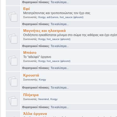
Θυγατρικοί πίνακες
:
Τα καλύτερα...
Εφέ
Μετατρέποντας και τροποποιώντας τον ήχο σας
Συντονιστές:
Korgy
,
adr1anos
,
hot_sauce (φλουτσ)
Θυγατρικοί πίνακες
:
Τα καλύτερα...
Μαγνήτες και ηλεκτρικά
Οτιδήποτε εγκαθίσταται μόνιμα στο σώμα της κιθάρας και έχει σχέσ
Συντονιστές:
Korgy
,
hot_sauce (φλουτσ)
Θυγατρικοί πίνακες
:
Τα καλύτερα...
Μπάσο
Το "αδελφό" όργανο
Συντονιστές:
Korgy
,
hot_sauce (φλουτσ)
Θυγατρικοί πίνακες
:
Τα καλύτερα...
Κρουστά
Συντονιστής:
Korgy
Θυγατρικοί πίνακες
:
Τα καλύτερα...
Πλήκτρα
Συντονιστές:
freemind
,
Korgy
Θυγατρικοί πίνακες
:
Τα καλύτερα...
Άλλα όργανα