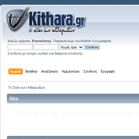
Καλώς ορίσατε,
Επισκέπτης
. Παρακαλούμε
συνδεθείτε
ή
εγγραφείτε
.
Σύνδεση με όνομα, κωδικό και διάρκεια σύνδεσης
Αρχική
Βοήθεια
Αναζήτηση
Ημερολόγιο
Σύνδεση
Εγγραφή
Το Στέκι των Κιθαρωδών
Νέα
Δείτε την σελίδα του kitha
στ