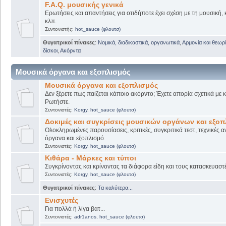
F.A.Q. μουσικής γενικά
Ερωτήσεις και απαντήσεις για οτιδήποτε έχει σχέση με τη μουσική, 
κλπ.
Συντονιστής:
hot_sauce (φλουτσ)
Θυγατρικοί πίνακες
:
Νομικά, διαδικαστικά, οργανωτικά
,
Αρμονία και θεωρί
δίσκοι
,
Ακόρντα
Μουσικά όργανα και εξοπλισμός
Μουσικά όργανα και εξοπλισμός
Δεν ξέρετε πως παίζεται κάποιο ακόρντο; Έχετε απορία σχετικά με
Ρωτήστε.
Συντονιστές:
Korgy
,
hot_sauce (φλουτσ)
Δοκιμές και συγκρίσεις μουσικών οργάνων και εξο
Ολοκληρωμένες παρουσίασεις, κριτικές, συγκριτικά τεστ, τεχνικές α
όργανα και εξοπλισμό.
Συντονιστές:
Korgy
,
hot_sauce (φλουτσ)
Κιθάρα - Μάρκες και τύποι
Συγκρίνοντας και κρίνοντας τα διάφορα είδη και τους κατασκευαστ
Συντονιστές:
Korgy
,
hot_sauce (φλουτσ)
Θυγατρικοί πίνακες
:
Τα καλύτερα...
Ενισχυτές
Για πολλά ή λίγα βατ...
Συντονιστές:
adr1anos
,
hot_sauce (φλουτσ)