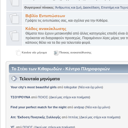
Θυγατρικοί πίνακες
:
Άνθρωπος και ζωή
,
Διασκέδαση
,
Επιστήμη και Τεχν
Βιβλίο Εντυπώσεων
Γράψτε τις εντυπώσεις σας, και σχόλια για την Κιθάρα.
Κάδος ανακύκλωσης
Θέματα που έχουν μετακινηθεί από άλλες κατηγορίες επειδή είναι ά
πρόκειται να διαγραφούν προσεχώς. Παραμένουν λίγες μέρες για 
κάποιος θέλει να τα δει για τελευταία φορά.
Κανένα νέο μήνυμα
Πίνακας ανακατεύθυνσης
Το Στέκι των Κιθαρωδών - Κέντρο Πληροφοριών
Τελευταία μηνύματα
Your city's most beautiful girls
από
tolisguitar
(
Νέα και όχι μόνο
)
ΤΣΟΥΡΟΥΝΑ
από
ΠΟΙΟΣ
(
Δικοί μας στίχοι και ποιήματα
)
Find your perfect match for the night
από
andpap
(
Νέα και όχι μόνο
)
Απ: Έκδοση Ποιητικής Συλλογής
από
Ιππέας
(
Δικοί μας στίχοι και ποιήματα
)
ΥΓ.
από
ΠΟΙΟΣ
(
Δικοί μας στίχοι και ποιήματα
)