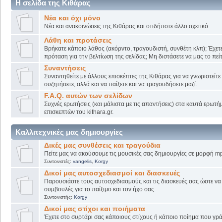
Η σελίδα της Κιθάρας
Νέα και όχι μόνο
Νέα και ανακοινώσεις της Κιθάρας και οτιδήποτε άλλο σχετικό.
Λάθη και προτάσεις
Βρήκατε κάποιο λάθος (ακόρντο, τραγουδιστή, συνθέτη κλπ); Έχετε
πρόταση για την βελτίωση της σελίδας; Μη διστάσετε να μας το πείτ
Συναντήσεις
Συναντηθείτε με άλλους επισκέπτες της Κιθάρας για να γνωριστείτε
συζητήσετε, αλλά και να παίξετε και να τραγουδήσετε μαζί.
F.A.Q. αυτών των σελίδων
Συχνές ερωτήσεις (και μάλιστα με τις απαντήσεις) στα καυτά ερωτ
επισκεπτών του kithara.gr.
Καλλιτεχνικές μας δημιουργίες
Δικές μας συνθέσεις και τραγούδια
Πείτε μας να ακούσουμε τις μουσικές σας δημιουργίες σε μορφή mp
Συντονιστές:
vangelis
,
Korgy
Δικοί μας αυτοσχεδιασμοί και διασκευές
Παρουσιάστε τους αυτοσχεδιασμούς και τις διασκευές σας ώστε να λ
συμβουλές για το παίξιμο και τον ήχο σας.
Συντονιστής:
Korgy
Δικοί μας στίχοι και ποιήματα
Έχετε στο συρτάρι σας κάποιους στίχους ή κάποιο ποίημα που γρά