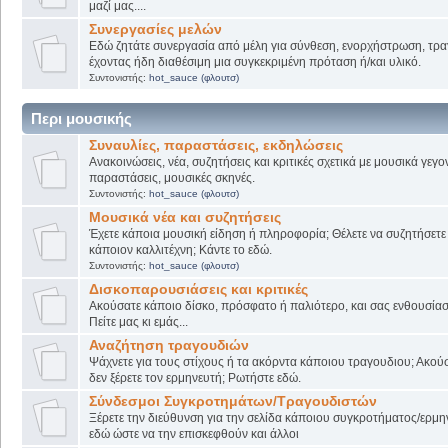
μαζί μας....
Συνεργασίες μελών
Εδώ ζητάτε συνεργασία από μέλη για σύνθεση, ενορχήστρωση, τρα
έχοντας ήδη διαθέσιμη μια συγκεκριμένη πρόταση ή/και υλικό.
Συντονιστής:
hot_sauce (φλουτσ)
Περι μουσικής
Συναυλίες, παραστάσεις, εκδηλώσεις
Ανακοινώσεις, νέα, συζητήσεις και κριτικές σχετικά με μουσικά γεγο
παραστάσεις, μουσικές σκηνές.
Συντονιστής:
hot_sauce (φλουτσ)
Μουσικά νέα και συζητήσεις
Έχετε κάποια μουσική είδηση ή πληροφορία; Θέλετε να συζητήσετε 
κάποιον καλλιτέχνη; Κάντε το εδώ.
Συντονιστής:
hot_sauce (φλουτσ)
Δισκοπαρουσιάσεις και κριτικές
Ακούσατε κάποιο δίσκο, πρόσφατο ή παλιότερο, και σας ενθουσίασ
Πείτε μας κι εμάς...
Αναζήτηση τραγουδιών
Ψάχνετε για τους στίχους ή τα ακόρντα κάποιου τραγουδιου; Ακού
δεν ξέρετε τον ερμηνευτή; Ρωτήστε εδώ.
Σύνδεσμοι Συγκροτημάτων/Τραγουδιστών
Ξέρετε την διεύθυνση για την σελίδα κάποιου συγκροτήματος/ερμη
εδώ ώστε να την επισκεφθούν και άλλοι