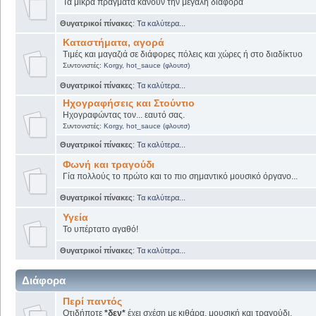
Τα μικρά πράγματα κάνουν την μεγάλη διαφορά
Θυγατρικοί πίνακες
:
Τα καλύτερα...
Καταστήματα, αγορά
Τιμές και μαγαζιά σε διάφορες πόλεις και χώρες ή στο διαδίκτυο
Συντονιστές:
Korgy
,
hot_sauce (φλουτσ)
Θυγατρικοί πίνακες
:
Τα καλύτερα...
Ηχογραφήσεις και Στούντιο
Ηχογραφώντας τον... εαυτό σας.
Συντονιστές:
Korgy
,
hot_sauce (φλουτσ)
Θυγατρικοί πίνακες
:
Τα καλύτερα...
Φωνή και τραγούδι
Γία πολλούς το πρώτο και το πιο σημαντικό μουσικό όργανο...
Θυγατρικοί πίνακες
:
Τα καλύτερα...
Υγεία
Το υπέρτατο αγαθό!
Θυγατρικοί πίνακες
:
Τα καλύτερα...
Διάφορα
Περί παντός
Οτιδήποτε
*δεν*
έχει σχέση με κιθάρα, μουσική και τραγούδι.