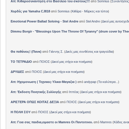
Απ: Κιθαροσυναντηση στο Βασιλειο του σκότους!!!
από
Somnius
(
Συναντήσεις
Χορδές για Yamaha CJ818
από
Somnius
(
Κιθάρα - Μάρκες και τύποι
)
Emotional Power Ballad Soloing - Stel Andre
από
Stel Andre
(
Δικοί μας αυτοσχεδ
Dimmu Borgir - "Blessings Upon The Throne Of Tyranny" (drum cover by The
Θα πεθάνεις! (Πανκ)
από
Γιάννης Σ.
(
Δικές μας συνθέσεις και τραγούδια
)
ΤΟ ΤΕΤΡΑΔΙΟ
από
ΠΟΙΟΣ
(
Δικοί μας στίχοι και ποιήματα
)
ΔΡΥΙΔΕΣ
από
ΠΟΙΟΣ
(
Δικοί μας στίχοι και ποιήματα
)
Απ: Ηχομονωση ( Τεχνικες-Υλικα-Μαγαζια )
από
andypap
(
Τα καλύτερα...
)
Απ: Έκδοση Ποιητικής Συλλογής
από
Ιππέας
(
Δικοί μας στίχοι και ποιήματα
)
ΑΡΙΣΤΕΡΑ ΟΠΩΣ ΚΟΙΤΑΣ ΔΕΞΙΑ
από
ΠΟΙΟΣ
(
Δικοί μας στίχοι και ποιήματα
)
Η ΠΟΛΗ ΣΟΥ
από
ΠΟΙΟΣ
(
Δικοί μας στίχοι και ποιήματα
)
Απ: Γεια σας παιδια,ειμαστε οι Mamres Οι Παντοτινοι.
από
Mamres
(
Κάδος αν