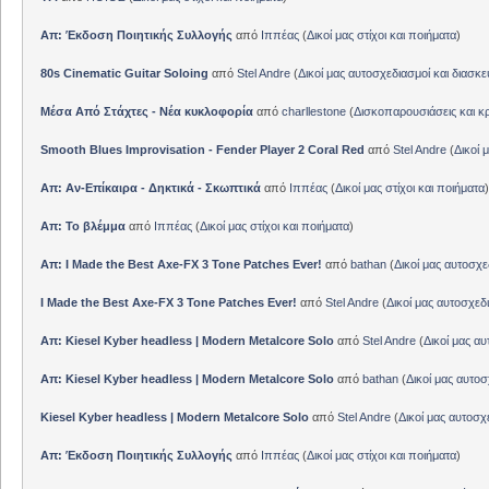
Απ: Έκδοση Ποιητικής Συλλογής
από
Ιππέας
(
Δικοί μας στίχοι και ποιήματα
)
80s Cinematic Guitar Soloing
από
Stel Andre
(
Δικοί μας αυτοσχεδιασμοί και διασκε
Μέσα Από Στάχτες - Νέα κυκλοφορία
από
charllestone
(
Δισκοπαρουσιάσεις και κρ
Smooth Blues Improvisation - Fender Player 2 Coral Red
από
Stel Andre
(
Δικοί 
Απ: Αν-Επίκαιρα - Δηκτικά - Σκωπτικά
από
Ιππέας
(
Δικοί μας στίχοι και ποιήματα
)
Απ: Το βλέμμα
από
Ιππέας
(
Δικοί μας στίχοι και ποιήματα
)
Απ: I Made the Best Axe-FX 3 Tone Patches Ever!
από
bathan
(
Δικοί μας αυτοσχε
I Made the Best Axe-FX 3 Tone Patches Ever!
από
Stel Andre
(
Δικοί μας αυτοσχεδ
Απ: Kiesel Kyber headless | Modern Metalcore Solo
από
Stel Andre
(
Δικοί μας αυ
Απ: Kiesel Kyber headless | Modern Metalcore Solo
από
bathan
(
Δικοί μας αυτοσ
Kiesel Kyber headless | Modern Metalcore Solo
από
Stel Andre
(
Δικοί μας αυτοσχ
Απ: Έκδοση Ποιητικής Συλλογής
από
Ιππέας
(
Δικοί μας στίχοι και ποιήματα
)