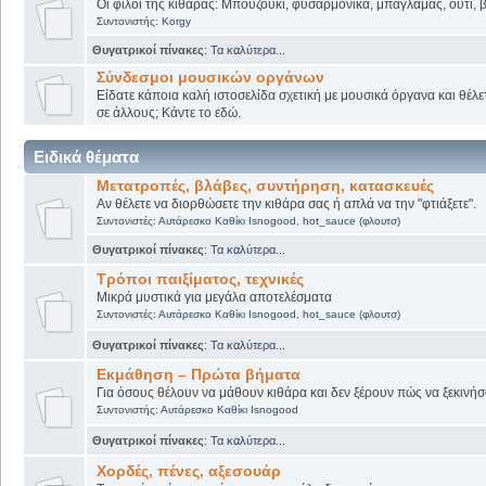
Οι φίλοι της κιθάρας: Μπουζούκι, φυσαρμόνικα, μπαγλαμάς, ούτι, βι
Συντονιστής:
Korgy
Θυγατρικοί πίνακες
:
Τα καλύτερα...
Σύνδεσμοι μουσικών οργάνων
Είδατε κάποια καλή ιστοσελίδα σχετική με μουσικά όργανα και θέλετ
σε άλλους; Κάντε το εδώ.
Ειδικά θέματα
Μετατροπές, βλάβες, συντήρηση, κατασκευές
Αν θέλετε να διορθώσετε την κιθάρα σας ή απλά να την "φτιάξετε".
Συντονιστές:
Αυτάρεσκο Καθίκι Isnogood
,
hot_sauce (φλουτσ)
Θυγατρικοί πίνακες
:
Τα καλύτερα...
Τρόποι παιξίματος, τεχνικές
Μικρά μυστικά για μεγάλα αποτελέσματα
Συντονιστές:
Αυτάρεσκο Καθίκι Isnogood
,
hot_sauce (φλουτσ)
Θυγατρικοί πίνακες
:
Τα καλύτερα...
Εκμάθηση – Πρώτα βήματα
Για όσους θέλουν να μάθουν κιθάρα και δεν ξέρουν πώς να ξεκινήσο
Συντονιστής:
Αυτάρεσκο Καθίκι Isnogood
Θυγατρικοί πίνακες
:
Τα καλύτερα...
Χορδές, πένες, αξεσουάρ