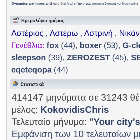
Dynamics are important!
από
Stel Andre
(
Δικοί μας αυτοσχεδιασμοί και διασκευές
)
Ημερολόγιο ημέρας
Αστέριος , Αστέρω , Αστρινή , Νικά
Γενέθλια:
fox
(44)
,
boxer
(53)
,
G-cl
sleepson
(39)
,
ZEROZEST
(45)
,
S
eqeteqopa
(44)
Στατιστικά
414147 μηνύματα σε 31243 θέ
μέλος:
KokovidisChris
Τελευταίο μήνυμα:
"
Your city's
Εμφάνιση των 10 τελευταίων 