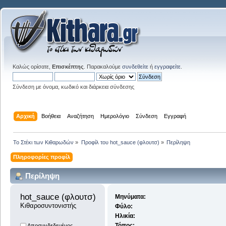
Καλώς ορίσατε,
Επισκέπτης
. Παρακαλούμε
συνδεθείτε
ή
εγγραφείτε
.
Σύνδεση με όνομα, κωδικό και διάρκεια σύνδεσης
Αρχική
Βοήθεια
Αναζήτηση
Ημερολόγιο
Σύνδεση
Εγγραφή
Το Στέκι των Κιθαρωδών
»
Προφίλ του hot_sauce (φλουτσ)
»
Περίληψη
Πληροφορίες προφίλ
Περίληψη
hot_sauce (φλουτσ) 
Μηνύματα:
Κιθαροσυντονιστής
Φύλο:
Ηλικία:
Τόπος:
Αποσυνδεδεμένος