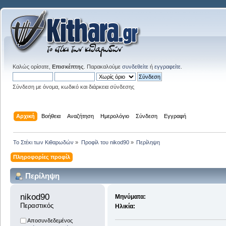
Καλώς ορίσατε,
Επισκέπτης
. Παρακαλούμε
συνδεθείτε
ή
εγγραφείτε
.
Σύνδεση με όνομα, κωδικό και διάρκεια σύνδεσης
Αρχική
Βοήθεια
Αναζήτηση
Ημερολόγιο
Σύνδεση
Εγγραφή
Το Στέκι των Κιθαρωδών
»
Προφίλ του nikod90
»
Περίληψη
Πληροφορίες προφίλ
Περίληψη
nikod90 
Μηνύματα:
Περαστικός
Ηλικία:
Αποσυνδεδεμένος