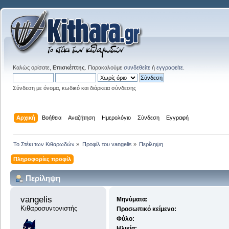
Καλώς ορίσατε,
Επισκέπτης
. Παρακαλούμε
συνδεθείτε
ή
εγγραφείτε
.
Σύνδεση με όνομα, κωδικό και διάρκεια σύνδεσης
Αρχική
Βοήθεια
Αναζήτηση
Ημερολόγιο
Σύνδεση
Εγγραφή
Το Στέκι των Κιθαρωδών
»
Προφίλ του vangelis
»
Περίληψη
Πληροφορίες προφίλ
Περίληψη
vangelis 
Μηνύματα:
Κιθαροσυντονιστής
Προσωπικό κείμενο:
Φύλο:
Ηλικία: