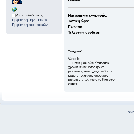
Αποσυνδεδεμένος
Ημερομηνία εγγραφής:
Εμφάνιση μηνυμάτων
Τοπική ώρα:
Εμφάνιση στατιστικών
Γλώσσα:
Τελευταία σύνδεση:
Υπογραφή:
Vangelis
― Παλιέ μου φίλε τί γυρεύεις;
χρόνια ξενιτεμένος ήρθες
με εικόνες που έχεις αναθρέψει
κάτω από ξένους ουρανούς
μακριά απ' τον τόπο το δικό σου.
Seferis
SMF
T