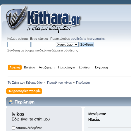
Καλώς ορίσατε,
Επισκέπτης
. Παρακαλούμε
συνδεθείτε
ή
εγγραφείτε
.
Σύνδεση με όνομα, κωδικό και διάρκεια σύνδεσης
Αρχική
Βοήθεια
Αναζήτηση
Ημερολόγιο
Σύνδεση
Εγγραφή
Το Στέκι των Κιθαρωδών
»
Προφίλ του ivikos
»
Περίληψη
Πληροφορίες προφίλ
Περίληψη
ivikos 
Μηνύματα:
Εδώ είναι το σπίτι μου
Ηλικία:
Αποσυνδεδεμένος