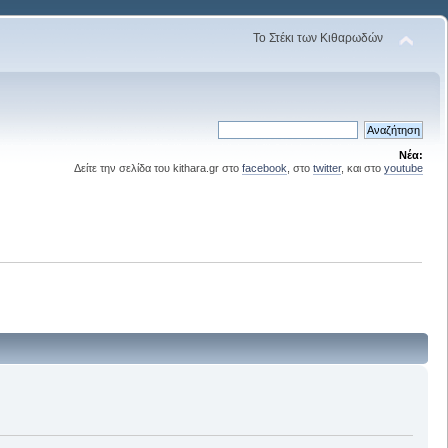
Το Στέκι των Κιθαρωδών
Νέα:
Δείτε την σελίδα του kithara.gr στο
facebook
, στο
twitter
, και στο
youtube