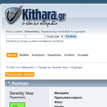
Καλώς ορίσατε,
Επισκέπτης
. Παρακαλούμε
συνδεθείτε
ή
εγγραφείτε
.
Σύνδεση με όνομα, κωδικό και διάρκεια σύνδεσης
Αρχική
Βοήθεια
Αναζήτηση
Ημερολόγιο
Σύνδεση
Εγγραφή
Το Στέκι των Κιθαρωδών
»
Προφίλ του Serenity Now
»
Περίληψη
Πληροφορίες προφίλ
Περίληψη
Serenity Now 
Μηνύματα:
Περαστικός
Προσωπικό κείμενο:
Φύλο:
Ηλικία: