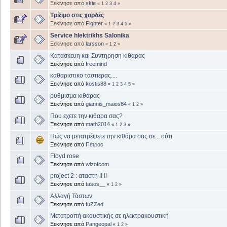
Ξεκίνησε από
skie
«
1
2
3
4
»
Τρίξιμο στις χορδές
Ξεκίνησε από
Fighter
«
1
2
3
4
5
»
Service hlektrikhs Salonika
Ξεκίνησε από
larsson
«
1
2
»
Κατασκευη και Συντηρηση κιθαρας
Ξεκίνησε από
freemind
καθαριστικο ταστιερας....
Ξεκίνησε από
kostis88
«
1
2
3
4
5
»
ρυθμισμα κιθαρας
Ξεκίνησε από
giannis_maios84
«
1
2
»
Που εχετε την κιθαρα σας?
Ξεκίνησε από
math2014
«
1
2
3
»
Πώς να μετατρέψετε την κιθάρα σας σε... ούτι
Ξεκίνησε από
Πέτροc
Floyd rose
Ξεκίνησε από
wizofcom
project 2 : αταστη !! !!
Ξεκίνησε από
tasos__
«
1
2
»
Αλλαγή Τάστων
Ξεκίνησε από
fuZZed
Μετατροπή ακουστικής σε ηλεκτρακουστική
Ξεκίνησε από
Pangeopal
«
1
2
»