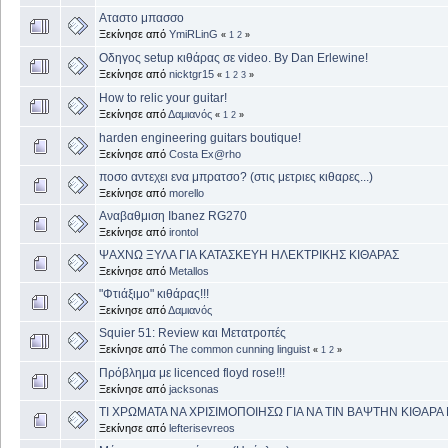
Αταστο μπασσο
Ξεκίνησε από
YmiRLinG
«
1
2
»
Οδηγος setup κιθάρας σε video. By Dan Erlewine!
Ξεκίνησε από
nicktgr15
«
1
2
3
»
How to relic your guitar!
Ξεκίνησε από
Δαμιανός
«
1
2
»
harden engineering guitars boutique!
Ξεκίνησε από
Costa Ex@rho
ποσο αντεχει ενα μπρατσο? (στις μετριες κιθαρες...)
Ξεκίνησε από
morello
Αναβαθμιση Ibanez RG270
Ξεκίνησε από
irontol
ΨΑΧΝΩ ΞΥΛΑ ΓΙΑ ΚΑΤΑΣΚΕΥΗ ΗΛΕΚΤΡΙΚΗΣ ΚΙΘΑΡΑΣ
Ξεκίνησε από
Metallos
"Φτιάξιμο" κιθάρας!!!
Ξεκίνησε από
Δαμιανός
Squier 51: Review και Μετατροπές
Ξεκίνησε από
The common cunning linguist
«
1
2
»
Πρόβλημα με licenced floyd rose!!!
Ξεκίνησε από
jacksonas
ΤΙ ΧΡΩΜΑΤΑ ΝΑ ΧΡΙΣΙΜΟΠΟΙΗΣΩ ΓΙΑ ΝΑ ΤΙΝ ΒΑΨΤΗΝ ΚΙΘΑΡΑ
Ξεκίνησε από
lefterisevreos