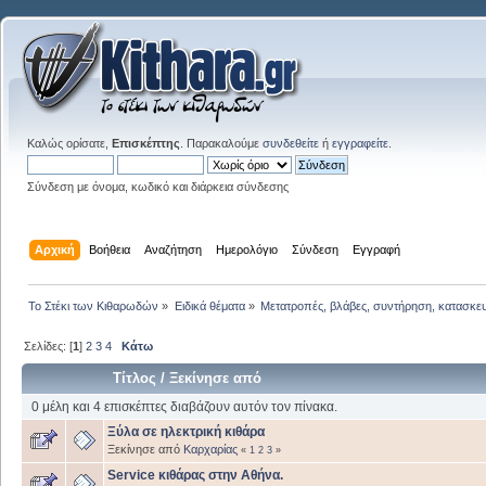
Καλώς ορίσατε,
Επισκέπτης
. Παρακαλούμε
συνδεθείτε
ή
εγγραφείτε
.
Σύνδεση με όνομα, κωδικό και διάρκεια σύνδεσης
Αρχική
Βοήθεια
Αναζήτηση
Ημερολόγιο
Σύνδεση
Εγγραφή
Το Στέκι των Κιθαρωδών
»
Ειδικά θέματα
»
Μετατροπές, βλάβες, συντήρηση, κατασκε
Σελίδες: [
1
]
2
3
4
Κάτω
Τίτλος
/
Ξεκίνησε από
0 μέλη και 4 επισκέπτες διαβάζουν αυτόν τον πίνακα.
Ξύλα σε ηλεκτρική κιθάρα
Ξεκίνησε από
Καρχαρίας
«
1
2
3
»
Service κιθάρας στην Αθήνα.