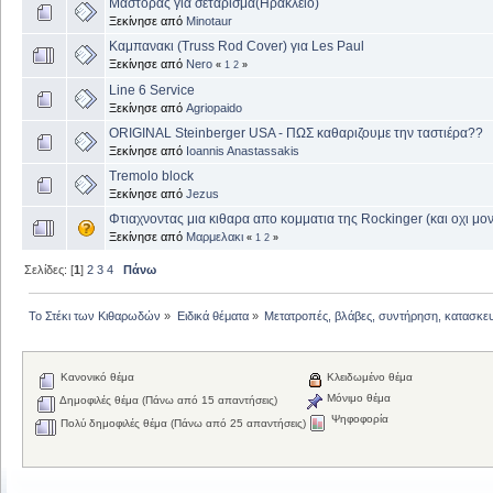
Μάστορας για σετάρισμα(Ηράκλειο)
Ξεκίνησε από
Minotaur
Καμπανακι (Truss Rod Cover) για Les Paul
Ξεκίνησε από
Nero
«
1
2
»
Line 6 Service
Ξεκίνησε από
Agriopaido
ORIGINAL Steinberger USA - ΠΩΣ καθαριζουμε την ταστιέρα??
Ξεκίνησε από
Ioannis Anastassakis
Tremolo block
Ξεκίνησε από
Jezus
Φτιαχνοντας μια κιθαρα απο κομματια της Rockinger (και οχι μο
Ξεκίνησε από
Μαρμελακι
«
1
2
»
Σελίδες: [
1
]
2
3
4
Πάνω
Το Στέκι των Κιθαρωδών
»
Ειδικά θέματα
»
Μετατροπές, βλάβες, συντήρηση, κατασκε
Κανονικό θέμα
Κλειδωμένο θέμα
Μόνιμο θέμα
Δημοφιλές θέμα (Πάνω από 15 απαντήσεις)
Ψηφοφορία
Πολύ δημοφιλές θέμα (Πάνω από 25 απαντήσεις)