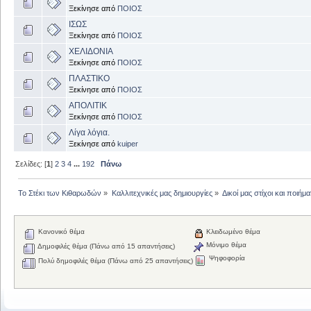
Ξεκίνησε από
ΠΟΙΟΣ
ΙΣΩΣ
Ξεκίνησε από
ΠΟΙΟΣ
ΧΕΛΙΔΟΝΙΑ
Ξεκίνησε από
ΠΟΙΟΣ
ΠΛΑΣΤΙΚΟ
Ξεκίνησε από
ΠΟΙΟΣ
ΑΠΟΛΙΤΙΚ
Ξεκίνησε από
ΠΟΙΟΣ
Λίγα λόγια.
Ξεκίνησε από
kuiper
Σελίδες: [
1
]
2
3
4
...
192
Πάνω
Το Στέκι των Κιθαρωδών
»
Καλλιτεχνικές μας δημιουργίες
»
Δικοί μας στίχοι και ποιήμα
Κανονικό θέμα
Κλειδωμένο θέμα
Μόνιμο θέμα
Δημοφιλές θέμα (Πάνω από 15 απαντήσεις)
Ψηφοφορία
Πολύ δημοφιλές θέμα (Πάνω από 25 απαντήσεις)