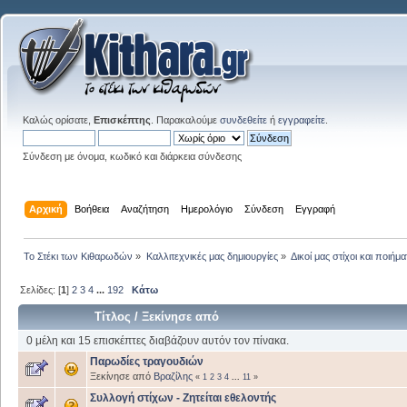
Καλώς ορίσατε,
Επισκέπτης
. Παρακαλούμε
συνδεθείτε
ή
εγγραφείτε
.
Σύνδεση με όνομα, κωδικό και διάρκεια σύνδεσης
Αρχική
Βοήθεια
Αναζήτηση
Ημερολόγιο
Σύνδεση
Εγγραφή
Το Στέκι των Κιθαρωδών
»
Καλλιτεχνικές μας δημιουργίες
»
Δικοί μας στίχοι και ποιήμα
Σελίδες: [
1
]
2
3
4
...
192
Κάτω
Τίτλος
/
Ξεκίνησε από
0 μέλη και 15 επισκέπτες διαβάζουν αυτόν τον πίνακα.
Παρωδίες τραγουδιών
Ξεκίνησε από
Βραζίλης
«
1
2
3
4
...
11
»
Συλλογή στίχων - Ζητείται εθελοντής