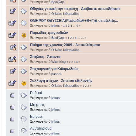
Ξεκίνησε από
Βραζίλης
Οδηγίες γι αυτή την περιοχή - Διαβάστε οπωσδήποτε
Ξεκίνησε από
Ο Νέος Κιθαρωδός
ΟΜΗΡΟΥ ΟΔΥΣΣΕΙΑ(ΡαψωδίαΑ+Β+Γ)Δ σε εξέλιξη...
Ξεκίνησε από
ivikos
«
1
2
3
4
...
9
»
Παρωδίες τραγουδιών
Ξεκίνησε από
Βραζίλης
«
1
2
3
4
...
11
»
Ποίημα της χρονιάς 2009 - Αποτελέσματα
Ξεκίνησε από
Ο Νέος Κιθαρωδός
Σπήλιος - Άπαντα
Ξεκίνησε από
Witchking
«
1
2
3
4
»
Στιχουργική για Κιθαρωδούς
Ξεκίνησε από
pascal.
Συλλογή στίχων - Ζητείται εθελοντής
Ξεκίνησε από
Ο Νέος Κιθαρωδός
«
1
2
3
»
Ρυθμοί
Ξεκίνησε από
ivikos
Μη μπεις
Ξεκίνησε από
ivikos
Ερινύες
Ξεκίνησε από
ivikos
Λυντσάρισμα
Ξεκίνησε από
ivikos