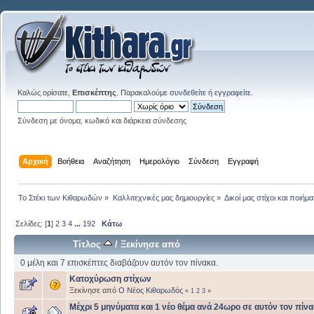
Καλώς ορίσατε,
Επισκέπτης
. Παρακαλούμε
συνδεθείτε
ή
εγγραφείτε
.
Σύνδεση με όνομα, κωδικό και διάρκεια σύνδεσης
Αρχική
Βοήθεια
Αναζήτηση
Ημερολόγιο
Σύνδεση
Εγγραφή
Το Στέκι των Κιθαρωδών
»
Καλλιτεχνικές μας δημιουργίες
»
Δικοί μας στίχοι και ποιήμα
Σελίδες: [
1
]
2
3
4
...
192
Κάτω
Τίτλος
/
Ξεκίνησε από
0 μέλη και 7 επισκέπτες διαβάζουν αυτόν τον πίνακα.
Κατοχύρωση στίχων
Ξεκίνησε από
Ο Νέος Κιθαρωδός
«
1
2
3
»
Μέχρι 5 μηνύματα και 1 νέο θέμα ανά 24ωρο σε αυτόν τον πίνα