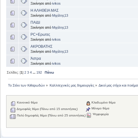
Ξεκίνησε από
ivikos
Η ΑΛΗΘΕΙΑ ΜΑΣ
Ξεκίνησε από
Μιχάλης13
ΠΑΙΔΙ
Ξεκίνησε από
Μιχάλης13
PC+Ερωτες
Ξεκίνησε από
ivikos
ΑΚΡΟΒΑΤΗΣ
Ξεκίνησε από
Μιχάλης13
Άστρα
Ξεκίνησε από
ivikos
Σελίδες: [
1
]
2
3
4
...
192
Πάνω
Το Στέκι των Κιθαρωδών
»
Καλλιτεχνικές μας δημιουργίες
»
Δικοί μας στίχοι και ποιήμα
Κανονικό θέμα
Κλειδωμένο θέμα
Μόνιμο θέμα
Δημοφιλές θέμα (Πάνω από 15 απαντήσεις)
Ψηφοφορία
Πολύ δημοφιλές θέμα (Πάνω από 25 απαντήσεις)