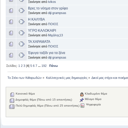
Ξεκίνησε από
ivikos
Βρες το νόημα στον γρίφο
Ξεκίνησε από
diji grampsas
Η ΚΑΛΥΒΑ
Ξεκίνησε από
ΠΟΙΟΣ
ΥΓΡΟ ΚΑΛΟΚΑΙΡΙ
Ξεκίνησε από
Μιχάλης13
ΤΑ ΧΑΡΑΜΑΤΑ
Ξεκίνησε από
ΠΟΙΟΣ
Έφυγα ταξίδι για τα ξένα
Ξεκίνησε από
diji grampsas
Σελίδες:
1
2
3
[
4
]
5
6
7
...
192
Πάνω
Το Στέκι των Κιθαρωδών
»
Καλλιτεχνικές μας δημιουργίες
»
Δικοί μας στίχοι και ποιήμα
Κανονικό θέμα
Κλειδωμένο θέμα
Μόνιμο θέμα
Δημοφιλές θέμα (Πάνω από 15 απαντήσεις)
Ψηφοφορία
Πολύ δημοφιλές θέμα (Πάνω από 25 απαντήσεις)