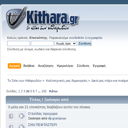
Καλώς ορίσατε,
Επισκέπτης
. Παρακαλούμε
συνδεθείτε
ή
εγγραφείτε
.
Σύνδεση με όνομα, κωδικό και διάρκεια σύνδεσης
Αρχική
Βοήθεια
Αναζήτηση
Ημερολόγιο
Σύνδεση
Εγγραφή
Το Στέκι των Κιθαρωδών
»
Καλλιτεχνικές μας δημιουργίες
»
Δικοί μας στίχοι και ποιήμα
Σελίδες:
1
2
3
[
4
]
5
6
7
...
192
Κάτω
Τίτλος
/
Ξεκίνησε από
0 μέλη και 21 επισκέπτες διαβάζουν αυτόν τον πίνακα.
Ο Ιούδας προχώρα
Ξεκίνησε από
diji grampsas
ΣΑΝ ΠΕΦΤΑΣΤΕΡΙ