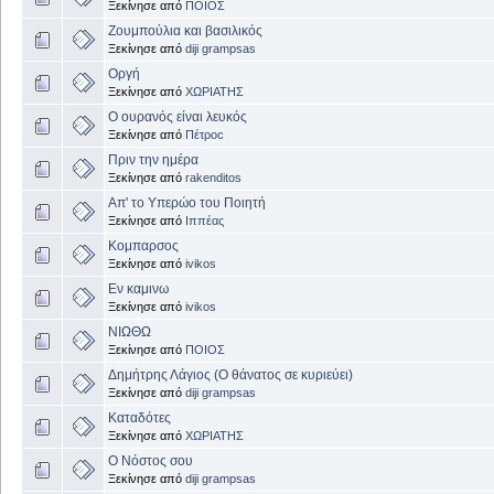
Ξεκίνησε από
ΠΟΙΟΣ
Ζουμπούλια και βασιλικός
Ξεκίνησε από
diji grampsas
Οργή
Ξεκίνησε από
ΧΩΡΙΑΤΗΣ
Ο ουρανός είναι λευκός
Ξεκίνησε από
Πέτροc
Πριν την ημέρα
Ξεκίνησε από
rakenditos
Απ' το Υπερώο του Ποιητή
Ξεκίνησε από
Ιππέας
Κομπαρσος
Ξεκίνησε από
ivikos
Εν καμινω
Ξεκίνησε από
ivikos
ΝΙΩΘΩ
Ξεκίνησε από
ΠΟΙΟΣ
Δημήτρης Λάγιος (Ο θάνατος σε κυριεύει)
Ξεκίνησε από
diji grampsas
Καταδότες
Ξεκίνησε από
ΧΩΡΙΑΤΗΣ
Ο Νόστος σου
Ξεκίνησε από
diji grampsas