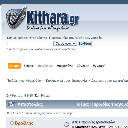
Καλώς ορίσατε,
Επισκέπτης
. Παρακαλούμε
συνδεθείτε
ή
εγγραφείτε
.
Σύνδεση με όνομα, κωδικό και διάρκεια σύνδεσης
Αρχική
Βοήθεια
Αναζήτηση
Ημερολόγιο
Σύνδεση
Εγγραφή
Το Στέκι των Κιθαρωδών
»
Καλλιτεχνικές μας δημιουργίες
»
Δικοί μας στίχοι και ποιήμα
Σελίδες:
1
...
8
9
10
[
11
]
Κάτω
Αποστολέας
Θέμα: Παρωδίες τραγουδ
0 μέλη και 1 επισκέπτης διαβάζουν αυτό το θέμα.
Απ: Παρωδίες τραγουδιών
Βραζίλης
«
Απάντηση #250 στις:
22/11/21, 19:2