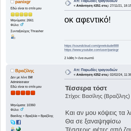
Απ: Παρωδίες τραγουδιών
panixgr
«
Απάντηση #251 στις:
27/11/21, 18:1
Εδώ είναι το σπίτι μου
οκ αφεντικό!
Μηνύματα: 2661
Φύλο:
Συνταξιούχος Thrasher
https://soundcloud.com/greekdude888
https://www.youtube.com/user/panixgr
2 λάθη != ένα σωστό
Απ: Παρωδίες τραγουδιών
Βραζίλης
«
Απάντηση #252 στις:
02/02/24, 11:3
Δεν με λένε Bill!
Administrator
Τέσσερα τόστ
Εδώ είναι το σπίτι μου
Στίχοι: Βασίλης (Βραζίλης)
Μηνύματα: 10360
Φύλο:
Και αν μου κόψεις τα 
Βασίλης + Βραζιλία = Βραζίλης
Θα σε ξαναψηφίσω
Τέσσερις φέτες από ζ