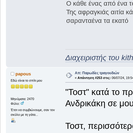
Ο κάθε ένας από ένα τ
Της αφραγκιάς αιτία κ
σαρανταένα τα εκατό
Διαχειριστής του kit
Απ: Παρωδίες τραγουδιών
papous
«
Απάντηση #253 στις:
06/07/24, 19:5
Εδώ είναι το σπίτι μου
"Τοστ" κατά το π
Μηνύματα: 2470
Ανδρικάκη σε μο
Φύλο:
Έτσι να συμβιώνουμε, σαν τον
σκύλο με τη γάτα...
Τοστ, περισσότερ