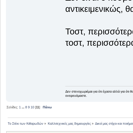
αντικειμενικώς, θ
Τοστ, περισσότερα
τοστ, περισσό
Δεν στενοχωριέμαι για ότι έχασα αλλά για ότι 
ονειρευόμαστε.
Σελίδες:
1
...
8
9
10
[
11
]
Πάνω
Το Στέκι των Κιθαρωδών
»
Καλλιτεχνικές μας δημιουργίες
»
Δικοί μας στίχοι και ποιήμα