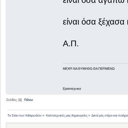
είναι όσα ξέχασα
Α.Π.
ΜΕΧΡΙ ΝΑ ΘΥΜHΘΩ ΘΑ ΠΕΡΙΜΕΝΩ
Ερασιτεχνικα
Σελίδες: [
1
]
Πάνω
Το Στέκι των Κιθαρωδών
»
Καλλιτεχνικές μας δημιουργίες
»
Δικοί μας στίχοι και ποιήμα