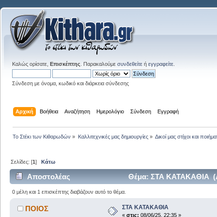
Καλώς ορίσατε,
Επισκέπτης
. Παρακαλούμε
συνδεθείτε
ή
εγγραφείτε
.
Σύνδεση με όνομα, κωδικό και διάρκεια σύνδεσης
Αρχική
Βοήθεια
Αναζήτηση
Ημερολόγιο
Σύνδεση
Εγγραφή
Το Στέκι των Κιθαρωδών
»
Καλλιτεχνικές μας δημιουργίες
»
Δικοί μας στίχοι και ποιήμα
Σελίδες: [
1
]
Κάτω
Αποστολέας
Θέμα: ΣΤΑ ΚΑΤΑΚΑΘΙΑ (Α
0 μέλη και 1 επισκέπτης διαβάζουν αυτό το θέμα.
ΣΤΑ ΚΑΤΑΚΑΘΙΑ
ΠΟΙΟΣ
«
στις:
08/06/25, 22:35 »