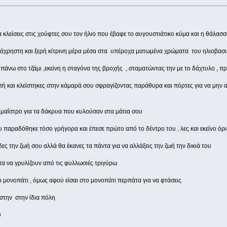
λείσεις στις χούφτες σου τον ήλιο που έβαφε το αυγουστιάτικο κύμα και η θάλασ
η άχρηστη και ξερή κίτρινη μέρα μέσα στα υπέροχα ματωμένα χρώματα του ηλιοβασ
 πάνω στο τζάμι ,εκείνη η σταγόνα της βροχής , σταματώντας την με το δάχτυλο , 
ή και κλείστηκες στην κάμαρά σου σφραγίζοντας παράθυρα και πόρτες για να μην ακ
μαΐστρο για τα δάκρυα που κυλούσαν στα μάτια σου
παραδόθηκε τόσο γρήγορα και έπεσε πρώτο από το δέντρο του , λες και εκείνο όρι
ς την ζωή σου αλλά θα έκανες τα πάντα για να αλλάξεις την ζωή την δικιά του
ατα να γρυλίζουν από τις φυλλωσιές τριγύρω
ο μονοπάτι , όμως αφού είσαι στο μονοπάτι περπάτα για να φτάσεις
 στην στην ίδια πόλη
υ