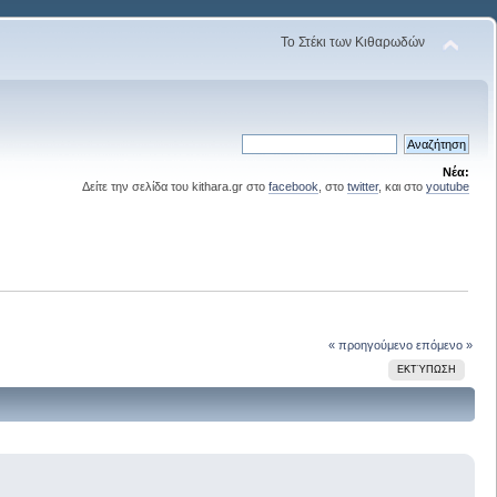
Το Στέκι των Κιθαρωδών
Νέα:
Δείτε την σελίδα του kithara.gr στο
facebook
, στο
twitter
, και στο
youtube
« προηγούμενο
επόμενο »
ΕΚΤΎΠΩΣΗ