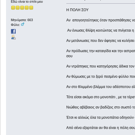
Εδώ είναι το σπίτι μου
Η ΠΟΛΗ ΣΟΥ
Αν απογοητεύτηκες όταν προσπάθησες να κ
Μηνύματα: 663
Φύλο:
Αν ένιωσες θλίψη κοιτώντας να πνίγεται 
Αν μετάνιωσες που δεν άφησες να κυλήσει
Αν πρόδωσες την καταιγίδα και την αστραπ
σου
Αν ντράπηκες που κατηγόρησες άδικα τον 
Αν θύμωσες με το ξερό πεσμένο φύλλο που 
Αν στο θλιμμένο βλέμμα του αδέσποτου είδε
Τότε είσαι ακόμα στο μονοπάτι , με τα τέρ
Νιώθεις αβέβαιος αν βαδίζεις στο σωστό τ
Έτσι κι αλλιώς όλα τα μονοπάτια οδηγούν
Από σένα εξαρτάται αν θα είναι η πόλη σο