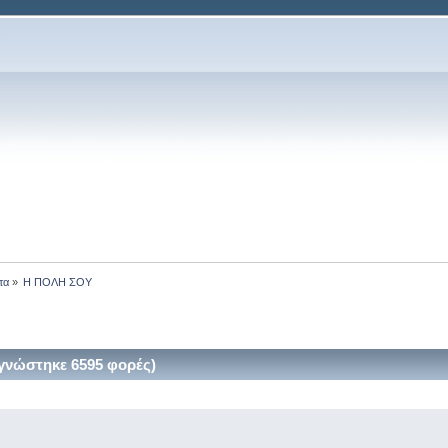
τα
»
Η ΠΟΛΗ ΣΟΥ
νώστηκε 6595 φορές)