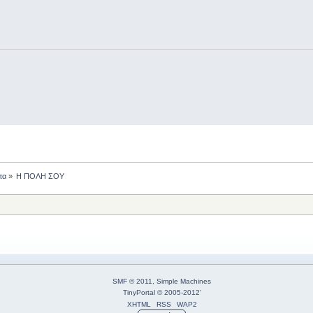
τα
»
Η ΠΟΛΗ ΣΟΥ
SMF © 2011
,
Simple Machines
TinyPortal
© 2005-2012
'
XHTML
RSS
WAP2