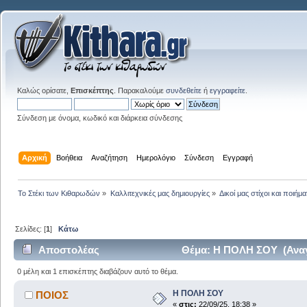
Καλώς ορίσατε,
Επισκέπτης
. Παρακαλούμε
συνδεθείτε
ή
εγγραφείτε
.
Σύνδεση με όνομα, κωδικό και διάρκεια σύνδεσης
Αρχική
Βοήθεια
Αναζήτηση
Ημερολόγιο
Σύνδεση
Εγγραφή
Το Στέκι των Κιθαρωδών
»
Καλλιτεχνικές μας δημιουργίες
»
Δικοί μας στίχοι και ποιήμα
Σελίδες: [
1
]
Κάτω
Αποστολέας
Θέμα: Η ΠΟΛΗ ΣΟΥ (Αναγ
0 μέλη και 1 επισκέπτης διαβάζουν αυτό το θέμα.
Η ΠΟΛΗ ΣΟΥ
ΠΟΙΟΣ
«
στις:
22/09/25, 18:38 »