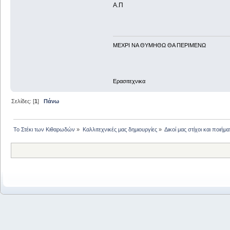
Α.Π
ΜΕΧΡΙ ΝΑ ΘΥΜHΘΩ ΘΑ ΠΕΡΙΜΕΝΩ
Ερασιτεχνικα
Σελίδες: [
1
]
Πάνω
Το Στέκι των Κιθαρωδών
»
Καλλιτεχνικές μας δημιουργίες
»
Δικοί μας στίχοι και ποιήμα