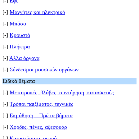
[-]
Εφέ
[-]
Μαγνήτες και ηλεκτρικά
[-]
Μπάσο
[-]
Κρουστά
[-]
Πλήκτρα
[-]
Άλλα όργανα
[-]
Σύνδεσμοι μουσικών οργάνων
Ειδικά θέματα
[-]
Μετατροπές, βλάβες, συντήρηση, κατασκευές
[-]
Τρόποι παιξίματος, τεχνικές
[-]
Εκμάθηση – Πρώτα βήματα
[-]
Χορδές, πένες, αξεσουάρ
[-]
Καταστήματα, αγορά