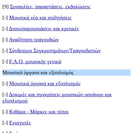
[9]
Συναυλίες, παραστάσεις, εκδηλώσεις
[-]
Μουσικά νέα και συζητήσεις
[-]
Δισκοπαρουσιάσεις και κριτικές
[-]
Αναζήτηση τραγουδιών
[-]
Σύνδεσμοι Συγκροτημάτων/Τραγουδιστών
[-]
F.A.Q. μουσικής γενικά
Μουσικά όργανα και εξοπλισμός
[-]
Μουσικά όργανα και εξοπλισμός
[-]
Δοκιμές και συγκρίσεις μουσικών οργάνων και
εξοπλισμού
[-]
Κιθάρα - Μάρκες και τύποι
[-]
Ενισχυτές