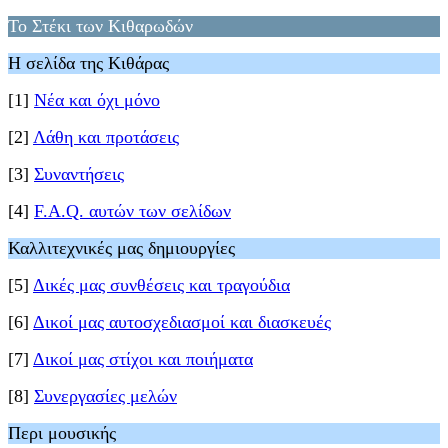
Το Στέκι των Κιθαρωδών
Η σελίδα της Κιθάρας
[1]
Νέα και όχι μόνο
[2]
Λάθη και προτάσεις
[3]
Συναντήσεις
[4]
F.A.Q. αυτών των σελίδων
Καλλιτεχνικές μας δημιουργίες
[5]
Δικές μας συνθέσεις και τραγούδια
[6]
Δικοί μας αυτοσχεδιασμοί και διασκευές
[7]
Δικοί μας στίχοι και ποιήματα
[8]
Συνεργασίες μελών
Περι μουσικής