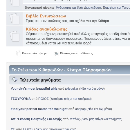
Θυγατρικοί πίνακες
:
Άνθρωπος και ζωή
,
Διασκέδαση
,
Επιστήμη και Τεχν
Βιβλίο Εντυπώσεων
Γράψτε τις εντυπώσεις σας, και σχόλια για την Κιθάρα.
Κάδος ανακύκλωσης
Θέματα που έχουν μετακινηθεί από άλλες κατηγορίες επειδή είναι ά
πρόκειται να διαγραφούν προσεχώς. Παραμένουν λίγες μέρες για 
κάποιος θέλει να τα δει για τελευταία φορά.
Κανένα νέο μήνυμα
Πίνακας ανακατεύθυνσης
Το Στέκι των Κιθαρωδών - Κέντρο Πληροφοριών
Τελευταία μηνύματα
Your city's most beautiful girls
από
tolisguitar
(
Νέα και όχι μόνο
)
ΤΣΟΥΡΟΥΝΑ
από
ΠΟΙΟΣ
(
Δικοί μας στίχοι και ποιήματα
)
Find your perfect match for the night
από
andpap
(
Νέα και όχι μόνο
)
Απ: Έκδοση Ποιητικής Συλλογής
από
Ιππέας
(
Δικοί μας στίχοι και ποιήματα
)
ΥΓ.
από
ΠΟΙΟΣ
(
Δικοί μας στίχοι και ποιήματα
)