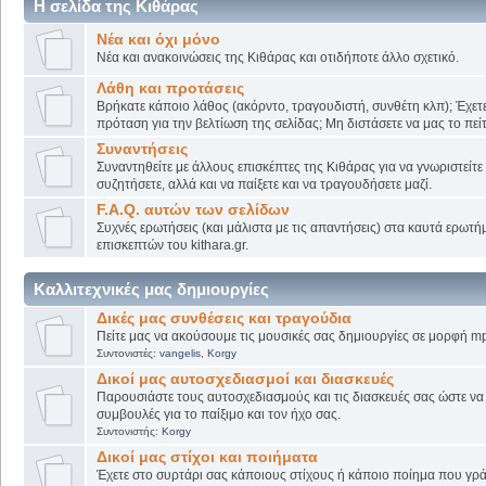
Η σελίδα της Κιθάρας
Νέα και όχι μόνο
Νέα και ανακοινώσεις της Κιθάρας και οτιδήποτε άλλο σχετικό.
Λάθη και προτάσεις
Βρήκατε κάποιο λάθος (ακόρντο, τραγουδιστή, συνθέτη κλπ); Έχετε
πρόταση για την βελτίωση της σελίδας; Μη διστάσετε να μας το πείτ
Συναντήσεις
Συναντηθείτε με άλλους επισκέπτες της Κιθάρας για να γνωριστείτε
συζητήσετε, αλλά και να παίξετε και να τραγουδήσετε μαζί.
F.A.Q. αυτών των σελίδων
Συχνές ερωτήσεις (και μάλιστα με τις απαντήσεις) στα καυτά ερωτ
επισκεπτών του kithara.gr.
Καλλιτεχνικές μας δημιουργίες
Δικές μας συνθέσεις και τραγούδια
Πείτε μας να ακούσουμε τις μουσικές σας δημιουργίες σε μορφή mp
Συντονιστές:
vangelis
,
Korgy
Δικοί μας αυτοσχεδιασμοί και διασκευές
Παρουσιάστε τους αυτοσχεδιασμούς και τις διασκευές σας ώστε να λ
συμβουλές για το παίξιμο και τον ήχο σας.
Συντονιστής:
Korgy
Δικοί μας στίχοι και ποιήματα
Έχετε στο συρτάρι σας κάποιους στίχους ή κάποιο ποίημα που γρά