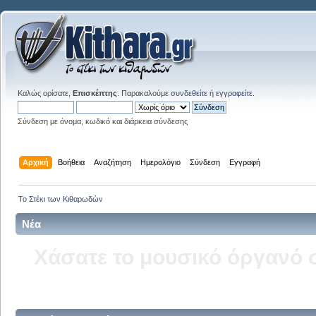
Καλώς ορίσατε,
Επισκέπτης
. Παρακαλούμε
συνδεθείτε
ή
εγγραφείτε
.
Σύνδεση με όνομα, κωδικό και διάρκεια σύνδεσης
Αρχική
Βοήθεια
Αναζήτηση
Ημερολόγιο
Σύνδεση
Εγγραφή
Το Στέκι των Κιθαρωδών
Νέα
Δείτε την σελίδα του kitha
στ