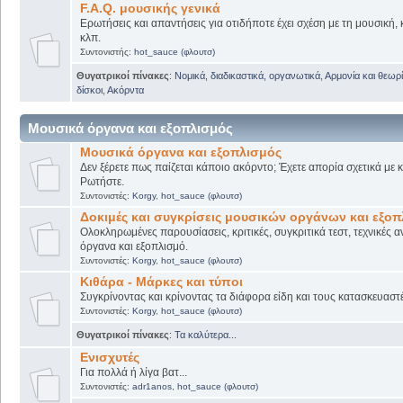
F.A.Q. μουσικής γενικά
Ερωτήσεις και απαντήσεις για οτιδήποτε έχει σχέση με τη μουσική, 
κλπ.
Συντονιστής:
hot_sauce (φλουτσ)
Θυγατρικοί πίνακες
:
Νομικά, διαδικαστικά, οργανωτικά
,
Αρμονία και θεωρί
δίσκοι
,
Ακόρντα
Μουσικά όργανα και εξοπλισμός
Μουσικά όργανα και εξοπλισμός
Δεν ξέρετε πως παίζεται κάποιο ακόρντο; Έχετε απορία σχετικά με
Ρωτήστε.
Συντονιστές:
Korgy
,
hot_sauce (φλουτσ)
Δοκιμές και συγκρίσεις μουσικών οργάνων και εξο
Ολοκληρωμένες παρουσίασεις, κριτικές, συγκριτικά τεστ, τεχνικές α
όργανα και εξοπλισμό.
Συντονιστές:
Korgy
,
hot_sauce (φλουτσ)
Κιθάρα - Μάρκες και τύποι
Συγκρίνοντας και κρίνοντας τα διάφορα είδη και τους κατασκευαστ
Συντονιστές:
Korgy
,
hot_sauce (φλουτσ)
Θυγατρικοί πίνακες
:
Τα καλύτερα...
Ενισχυτές
Για πολλά ή λίγα βατ...
Συντονιστές:
adr1anos
,
hot_sauce (φλουτσ)