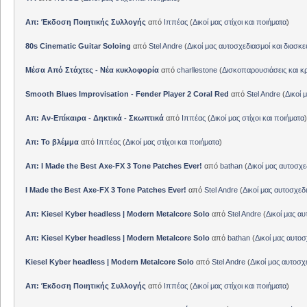
Απ: Έκδοση Ποιητικής Συλλογής
από
Ιππέας
(
Δικοί μας στίχοι και ποιήματα
)
80s Cinematic Guitar Soloing
από
Stel Andre
(
Δικοί μας αυτοσχεδιασμοί και διασκε
Μέσα Από Στάχτες - Νέα κυκλοφορία
από
charllestone
(
Δισκοπαρουσιάσεις και κρ
Smooth Blues Improvisation - Fender Player 2 Coral Red
από
Stel Andre
(
Δικοί 
Απ: Αν-Επίκαιρα - Δηκτικά - Σκωπτικά
από
Ιππέας
(
Δικοί μας στίχοι και ποιήματα
)
Απ: Το βλέμμα
από
Ιππέας
(
Δικοί μας στίχοι και ποιήματα
)
Απ: I Made the Best Axe-FX 3 Tone Patches Ever!
από
bathan
(
Δικοί μας αυτοσχε
I Made the Best Axe-FX 3 Tone Patches Ever!
από
Stel Andre
(
Δικοί μας αυτοσχεδ
Απ: Kiesel Kyber headless | Modern Metalcore Solo
από
Stel Andre
(
Δικοί μας αυ
Απ: Kiesel Kyber headless | Modern Metalcore Solo
από
bathan
(
Δικοί μας αυτοσ
Kiesel Kyber headless | Modern Metalcore Solo
από
Stel Andre
(
Δικοί μας αυτοσχ
Απ: Έκδοση Ποιητικής Συλλογής
από
Ιππέας
(
Δικοί μας στίχοι και ποιήματα
)