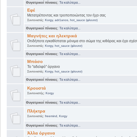
Θυγατρικοί πίνακες
:
Τα καλύτερα...
Εφέ
Μετατρέποντας και τροποποιώντας τον ήχο σας
Συντονιστές:
Korgy
,
adr1anos
,
hot_sauce (φλουτσ)
Θυγατρικοί πίνακες
:
Τα καλύτερα...
Μαγνήτες και ηλεκτρικά
Οτιδήποτε εγκαθίσταται μόνιμα στο σώμα της κιθάρας και έχει σχέσ
Συντονιστές:
Korgy
,
hot_sauce (φλουτσ)
Θυγατρικοί πίνακες
:
Τα καλύτερα...
Μπάσο
Το "αδελφό" όργανο
Συντονιστές:
Korgy
,
hot_sauce (φλουτσ)
Θυγατρικοί πίνακες
:
Τα καλύτερα...
Κρουστά
Συντονιστής:
Korgy
Θυγατρικοί πίνακες
:
Τα καλύτερα...
Πλήκτρα
Συντονιστές:
freemind
,
Korgy
Θυγατρικοί πίνακες
:
Τα καλύτερα...
Άλλα όργανα