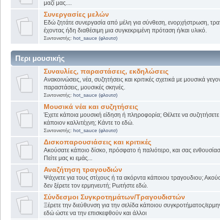
μαζί μας....
Συνεργασίες μελών
Εδώ ζητάτε συνεργασία από μέλη για σύνθεση, ενορχήστρωση, τρα
έχοντας ήδη διαθέσιμη μια συγκεκριμένη πρόταση ή/και υλικό.
Συντονιστής:
hot_sauce (φλουτσ)
Περι μουσικής
Συναυλίες, παραστάσεις, εκδηλώσεις
Ανακοινώσεις, νέα, συζητήσεις και κριτικές σχετικά με μουσικά γεγο
παραστάσεις, μουσικές σκηνές.
Συντονιστής:
hot_sauce (φλουτσ)
Μουσικά νέα και συζητήσεις
Έχετε κάποια μουσική είδηση ή πληροφορία; Θέλετε να συζητήσετε 
κάποιον καλλιτέχνη; Κάντε το εδώ.
Συντονιστής:
hot_sauce (φλουτσ)
Δισκοπαρουσιάσεις και κριτικές
Ακούσατε κάποιο δίσκο, πρόσφατο ή παλιότερο, και σας ενθουσίασ
Πείτε μας κι εμάς...
Αναζήτηση τραγουδιών
Ψάχνετε για τους στίχους ή τα ακόρντα κάποιου τραγουδιου; Ακού
δεν ξέρετε τον ερμηνευτή; Ρωτήστε εδώ.
Σύνδεσμοι Συγκροτημάτων/Τραγουδιστών
Ξέρετε την διεύθυνση για την σελίδα κάποιου συγκροτήματος/ερμη
εδώ ώστε να την επισκεφθούν και άλλοι