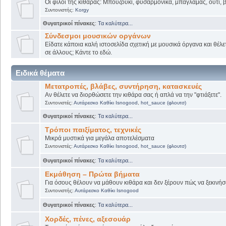
Οι φίλοι της κιθάρας: Μπουζούκι, φυσαρμόνικα, μπαγλαμάς, ούτι, βι
Συντονιστής:
Korgy
Θυγατρικοί πίνακες
:
Τα καλύτερα...
Σύνδεσμοι μουσικών οργάνων
Είδατε κάποια καλή ιστοσελίδα σχετική με μουσικά όργανα και θέλετ
σε άλλους; Κάντε το εδώ.
Ειδικά θέματα
Μετατροπές, βλάβες, συντήρηση, κατασκευές
Αν θέλετε να διορθώσετε την κιθάρα σας ή απλά να την "φτιάξετε".
Συντονιστές:
Αυτάρεσκο Καθίκι Isnogood
,
hot_sauce (φλουτσ)
Θυγατρικοί πίνακες
:
Τα καλύτερα...
Τρόποι παιξίματος, τεχνικές
Μικρά μυστικά για μεγάλα αποτελέσματα
Συντονιστές:
Αυτάρεσκο Καθίκι Isnogood
,
hot_sauce (φλουτσ)
Θυγατρικοί πίνακες
:
Τα καλύτερα...
Εκμάθηση – Πρώτα βήματα
Για όσους θέλουν να μάθουν κιθάρα και δεν ξέρουν πώς να ξεκινήσο
Συντονιστής:
Αυτάρεσκο Καθίκι Isnogood
Θυγατρικοί πίνακες
:
Τα καλύτερα...
Χορδές, πένες, αξεσουάρ