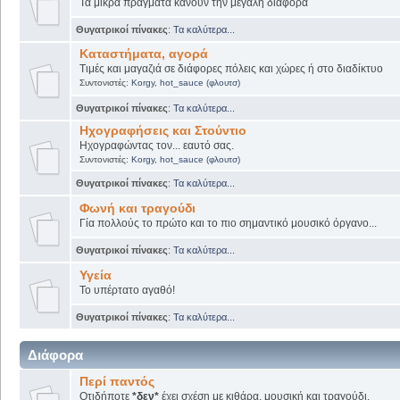
Τα μικρά πράγματα κάνουν την μεγάλη διαφορά
Θυγατρικοί πίνακες
:
Τα καλύτερα...
Καταστήματα, αγορά
Τιμές και μαγαζιά σε διάφορες πόλεις και χώρες ή στο διαδίκτυο
Συντονιστές:
Korgy
,
hot_sauce (φλουτσ)
Θυγατρικοί πίνακες
:
Τα καλύτερα...
Ηχογραφήσεις και Στούντιο
Ηχογραφώντας τον... εαυτό σας.
Συντονιστές:
Korgy
,
hot_sauce (φλουτσ)
Θυγατρικοί πίνακες
:
Τα καλύτερα...
Φωνή και τραγούδι
Γία πολλούς το πρώτο και το πιο σημαντικό μουσικό όργανο...
Θυγατρικοί πίνακες
:
Τα καλύτερα...
Υγεία
Το υπέρτατο αγαθό!
Θυγατρικοί πίνακες
:
Τα καλύτερα...
Διάφορα
Περί παντός
Οτιδήποτε
*δεν*
έχει σχέση με κιθάρα, μουσική και τραγούδι.