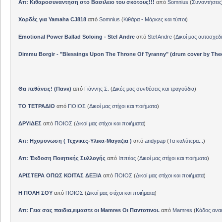
Απ: Κιθαροσυναντηση στο Βασιλειο του σκότους!!!
από
Somnius
(
Συναντήσεις
Χορδές για Yamaha CJ818
από
Somnius
(
Κιθάρα - Μάρκες και τύποι
)
Emotional Power Ballad Soloing - Stel Andre
από
Stel Andre
(
Δικοί μας αυτοσχεδ
Dimmu Borgir - "Blessings Upon The Throne Of Tyranny" (drum cover by The
Θα πεθάνεις! (Πανκ)
από
Γιάννης Σ.
(
Δικές μας συνθέσεις και τραγούδια
)
ΤΟ ΤΕΤΡΑΔΙΟ
από
ΠΟΙΟΣ
(
Δικοί μας στίχοι και ποιήματα
)
ΔΡΥΙΔΕΣ
από
ΠΟΙΟΣ
(
Δικοί μας στίχοι και ποιήματα
)
Απ: Ηχομονωση ( Τεχνικες-Υλικα-Μαγαζια )
από
andypap
(
Τα καλύτερα...
)
Απ: Έκδοση Ποιητικής Συλλογής
από
Ιππέας
(
Δικοί μας στίχοι και ποιήματα
)
ΑΡΙΣΤΕΡΑ ΟΠΩΣ ΚΟΙΤΑΣ ΔΕΞΙΑ
από
ΠΟΙΟΣ
(
Δικοί μας στίχοι και ποιήματα
)
Η ΠΟΛΗ ΣΟΥ
από
ΠΟΙΟΣ
(
Δικοί μας στίχοι και ποιήματα
)
Απ: Γεια σας παιδια,ειμαστε οι Mamres Οι Παντοτινοι.
από
Mamres
(
Κάδος αν