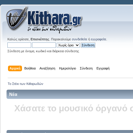
Καλώς ορίσατε,
Επισκέπτης
. Παρακαλούμε
συνδεθείτε
ή
εγγραφείτε
.
Σύνδεση με όνομα, κωδικό και διάρκεια σύνδεσης
Αρχική
Βοήθεια
Αναζήτηση
Ημερολόγιο
Σύνδεση
Εγγραφή
Το Στέκι των Κιθαρωδών
Νέα
Δείτε την σελίδα του kitha
στ