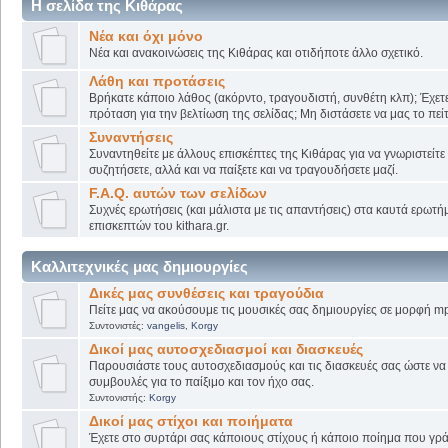
Η σελίδα της Κιθάρας
Νέα και όχι μόνο
Νέα και ανακοινώσεις της Κιθάρας και οτιδήποτε άλλο σχετικό.
Λάθη και προτάσεις
Βρήκατε κάποιο λάθος (ακόρντο, τραγουδιστή, συνθέτη κλπ); Έχετε
πρόταση για την βελτίωση της σελίδας; Μη διστάσετε να μας το πείτ
Συναντήσεις
Συναντηθείτε με άλλους επισκέπτες της Κιθάρας για να γνωριστείτε
συζητήσετε, αλλά και να παίξετε και να τραγουδήσετε μαζί.
F.A.Q. αυτών των σελίδων
Συχνές ερωτήσεις (και μάλιστα με τις απαντήσεις) στα καυτά ερωτ
επισκεπτών του kithara.gr.
Καλλιτεχνικές μας δημιουργίες
Δικές μας συνθέσεις και τραγούδια
Πείτε μας να ακούσουμε τις μουσικές σας δημιουργίες σε μορφή mp
Συντονιστές:
vangelis
,
Korgy
Δικοί μας αυτοσχεδιασμοί και διασκευές
Παρουσιάστε τους αυτοσχεδιασμούς και τις διασκευές σας ώστε να λ
συμβουλές για το παίξιμο και τον ήχο σας.
Συντονιστής:
Korgy
Δικοί μας στίχοι και ποιήματα
Έχετε στο συρτάρι σας κάποιους στίχους ή κάποιο ποίημα που γρά