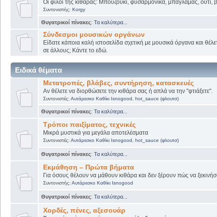
Οι φίλοι της κιθάρας: Μπουζούκι, φυσαρμόνικα, μπαγλαμάς, ούτι, βι
Συντονιστής:
Korgy
Θυγατρικοί πίνακες
:
Τα καλύτερα...
Σύνδεσμοι μουσικών οργάνων
Είδατε κάποια καλή ιστοσελίδα σχετική με μουσικά όργανα και θέλετ
σε άλλους; Κάντε το εδώ.
Ειδικά θέματα
Μετατροπές, βλάβες, συντήρηση, κατασκευές
Αν θέλετε να διορθώσετε την κιθάρα σας ή απλά να την "φτιάξετε".
Συντονιστές:
Αυτάρεσκο Καθίκι Isnogood
,
hot_sauce (φλουτσ)
Θυγατρικοί πίνακες
:
Τα καλύτερα...
Τρόποι παιξίματος, τεχνικές
Μικρά μυστικά για μεγάλα αποτελέσματα
Συντονιστές:
Αυτάρεσκο Καθίκι Isnogood
,
hot_sauce (φλουτσ)
Θυγατρικοί πίνακες
:
Τα καλύτερα...
Εκμάθηση – Πρώτα βήματα
Για όσους θέλουν να μάθουν κιθάρα και δεν ξέρουν πώς να ξεκινήσο
Συντονιστής:
Αυτάρεσκο Καθίκι Isnogood
Θυγατρικοί πίνακες
:
Τα καλύτερα...
Χορδές, πένες, αξεσουάρ