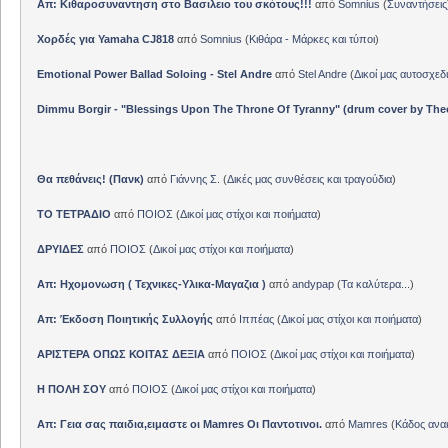
Απ: Κιθαροσυναντηση στο Βασιλειο του σκότους!!!
από
Somnius
(
Συναντήσεις
Χορδές για Yamaha CJ818
από
Somnius
(
Κιθάρα - Μάρκες και τύποι
)
Emotional Power Ballad Soloing - Stel Andre
από
Stel Andre
(
Δικοί μας αυτοσχεδ
Dimmu Borgir - "Blessings Upon The Throne Of Tyranny" (drum cover by The
Θα πεθάνεις! (Πανκ)
από
Γιάννης Σ.
(
Δικές μας συνθέσεις και τραγούδια
)
ΤΟ ΤΕΤΡΑΔΙΟ
από
ΠΟΙΟΣ
(
Δικοί μας στίχοι και ποιήματα
)
ΔΡΥΙΔΕΣ
από
ΠΟΙΟΣ
(
Δικοί μας στίχοι και ποιήματα
)
Απ: Ηχομονωση ( Τεχνικες-Υλικα-Μαγαζια )
από
andypap
(
Τα καλύτερα...
)
Απ: Έκδοση Ποιητικής Συλλογής
από
Ιππέας
(
Δικοί μας στίχοι και ποιήματα
)
ΑΡΙΣΤΕΡΑ ΟΠΩΣ ΚΟΙΤΑΣ ΔΕΞΙΑ
από
ΠΟΙΟΣ
(
Δικοί μας στίχοι και ποιήματα
)
Η ΠΟΛΗ ΣΟΥ
από
ΠΟΙΟΣ
(
Δικοί μας στίχοι και ποιήματα
)
Απ: Γεια σας παιδια,ειμαστε οι Mamres Οι Παντοτινοι.
από
Mamres
(
Κάδος αν