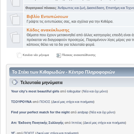
Θυγατρικοί πίνακες
:
Άνθρωπος και ζωή
,
Διασκέδαση
,
Επιστήμη και Τεχν
Βιβλίο Εντυπώσεων
Γράψτε τις εντυπώσεις σας, και σχόλια για την Κιθάρα.
Κάδος ανακύκλωσης
Θέματα που έχουν μετακινηθεί από άλλες κατηγορίες επειδή είναι ά
πρόκειται να διαγραφούν προσεχώς. Παραμένουν λίγες μέρες για 
κάποιος θέλει να τα δει για τελευταία φορά.
Κανένα νέο μήνυμα
Πίνακας ανακατεύθυνσης
Το Στέκι των Κιθαρωδών - Κέντρο Πληροφοριών
Τελευταία μηνύματα
Your city's most beautiful girls
από
tolisguitar
(
Νέα και όχι μόνο
)
ΤΣΟΥΡΟΥΝΑ
από
ΠΟΙΟΣ
(
Δικοί μας στίχοι και ποιήματα
)
Find your perfect match for the night
από
andpap
(
Νέα και όχι μόνο
)
Απ: Έκδοση Ποιητικής Συλλογής
από
Ιππέας
(
Δικοί μας στίχοι και ποιήματα
)
ΥΓ.
από
ΠΟΙΟΣ
(
Δικοί μας στίχοι και ποιήματα
)