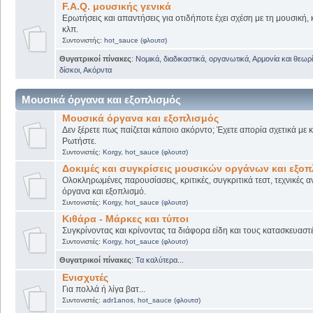
F.A.Q. μουσικής γενικά
Ερωτήσεις και απαντήσεις για οτιδήποτε έχει σχέση με τη μουσική, 
κλπ.
Συντονιστής:
hot_sauce (φλουτσ)
Θυγατρικοί πίνακες
:
Νομικά, διαδικαστικά, οργανωτικά
,
Αρμονία και θεωρί
δίσκοι
,
Ακόρντα
Μουσικά όργανα και εξοπλισμός
Μουσικά όργανα και εξοπλισμός
Δεν ξέρετε πως παίζεται κάποιο ακόρντο; Έχετε απορία σχετικά με
Ρωτήστε.
Συντονιστές:
Korgy
,
hot_sauce (φλουτσ)
Δοκιμές και συγκρίσεις μουσικών οργάνων και εξο
Ολοκληρωμένες παρουσίασεις, κριτικές, συγκριτικά τεστ, τεχνικές α
όργανα και εξοπλισμό.
Συντονιστές:
Korgy
,
hot_sauce (φλουτσ)
Κιθάρα - Μάρκες και τύποι
Συγκρίνοντας και κρίνοντας τα διάφορα είδη και τους κατασκευαστ
Συντονιστές:
Korgy
,
hot_sauce (φλουτσ)
Θυγατρικοί πίνακες
:
Τα καλύτερα...
Ενισχυτές
Για πολλά ή λίγα βατ...
Συντονιστές:
adr1anos
,
hot_sauce (φλουτσ)