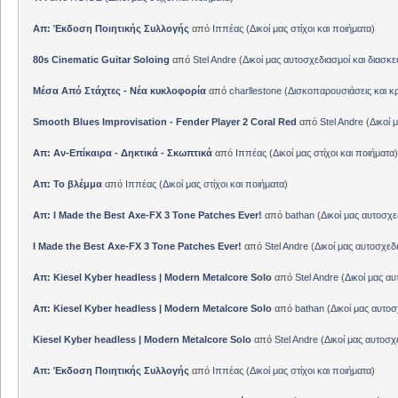
Απ: Έκδοση Ποιητικής Συλλογής
από
Ιππέας
(
Δικοί μας στίχοι και ποιήματα
)
80s Cinematic Guitar Soloing
από
Stel Andre
(
Δικοί μας αυτοσχεδιασμοί και διασκε
Μέσα Από Στάχτες - Νέα κυκλοφορία
από
charllestone
(
Δισκοπαρουσιάσεις και κρ
Smooth Blues Improvisation - Fender Player 2 Coral Red
από
Stel Andre
(
Δικοί 
Απ: Αν-Επίκαιρα - Δηκτικά - Σκωπτικά
από
Ιππέας
(
Δικοί μας στίχοι και ποιήματα
)
Απ: Το βλέμμα
από
Ιππέας
(
Δικοί μας στίχοι και ποιήματα
)
Απ: I Made the Best Axe-FX 3 Tone Patches Ever!
από
bathan
(
Δικοί μας αυτοσχε
I Made the Best Axe-FX 3 Tone Patches Ever!
από
Stel Andre
(
Δικοί μας αυτοσχεδ
Απ: Kiesel Kyber headless | Modern Metalcore Solo
από
Stel Andre
(
Δικοί μας αυ
Απ: Kiesel Kyber headless | Modern Metalcore Solo
από
bathan
(
Δικοί μας αυτοσ
Kiesel Kyber headless | Modern Metalcore Solo
από
Stel Andre
(
Δικοί μας αυτοσχ
Απ: Έκδοση Ποιητικής Συλλογής
από
Ιππέας
(
Δικοί μας στίχοι και ποιήματα
)