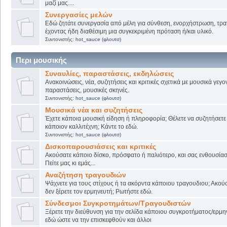
μαζί μας....
Συνεργασίες μελών
Εδώ ζητάτε συνεργασία από μέλη για σύνθεση, ενορχήστρωση, τρα
έχοντας ήδη διαθέσιμη μια συγκεκριμένη πρόταση ή/και υλικό.
Συντονιστής:
hot_sauce (φλουτσ)
Περι μουσικής
Συναυλίες, παραστάσεις, εκδηλώσεις
Ανακοινώσεις, νέα, συζητήσεις και κριτικές σχετικά με μουσικά γεγο
παραστάσεις, μουσικές σκηνές.
Συντονιστής:
hot_sauce (φλουτσ)
Μουσικά νέα και συζητήσεις
Έχετε κάποια μουσική είδηση ή πληροφορία; Θέλετε να συζητήσετε 
κάποιον καλλιτέχνη; Κάντε το εδώ.
Συντονιστής:
hot_sauce (φλουτσ)
Δισκοπαρουσιάσεις και κριτικές
Ακούσατε κάποιο δίσκο, πρόσφατο ή παλιότερο, και σας ενθουσίασ
Πείτε μας κι εμάς...
Αναζήτηση τραγουδιών
Ψάχνετε για τους στίχους ή τα ακόρντα κάποιου τραγουδιου; Ακού
δεν ξέρετε τον ερμηνευτή; Ρωτήστε εδώ.
Σύνδεσμοι Συγκροτημάτων/Τραγουδιστών
Ξέρετε την διεύθυνση για την σελίδα κάποιου συγκροτήματος/ερμη
εδώ ώστε να την επισκεφθούν και άλλοι