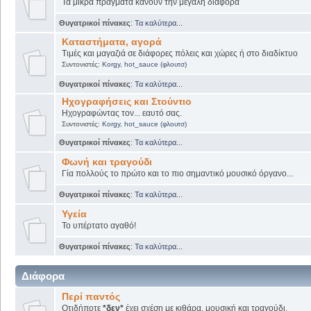
Τα μικρά πράγματα κάνουν την μεγάλη διαφορά
Θυγατρικοί πίνακες
:
Τα καλύτερα...
Καταστήματα, αγορά
Τιμές και μαγαζιά σε διάφορες πόλεις και χώρες ή στο διαδίκτυο
Συντονιστές:
Korgy
,
hot_sauce (φλουτσ)
Θυγατρικοί πίνακες
:
Τα καλύτερα...
Ηχογραφήσεις και Στούντιο
Ηχογραφώντας τον... εαυτό σας.
Συντονιστές:
Korgy
,
hot_sauce (φλουτσ)
Θυγατρικοί πίνακες
:
Τα καλύτερα...
Φωνή και τραγούδι
Γία πολλούς το πρώτο και το πιο σημαντικό μουσικό όργανο...
Θυγατρικοί πίνακες
:
Τα καλύτερα...
Υγεία
Το υπέρτατο αγαθό!
Θυγατρικοί πίνακες
:
Τα καλύτερα...
Διάφορα
Περί παντός
Οτιδήποτε
*δεν*
έχει σχέση με κιθάρα, μουσική και τραγούδι.