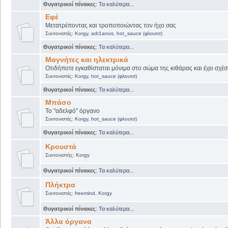
Θυγατρικοί πίνακες
:
Τα καλύτερα...
Εφέ
Μετατρέποντας και τροποποιώντας τον ήχο σας
Συντονιστές:
Korgy
,
adr1anos
,
hot_sauce (φλουτσ)
Θυγατρικοί πίνακες
:
Τα καλύτερα...
Μαγνήτες και ηλεκτρικά
Οτιδήποτε εγκαθίσταται μόνιμα στο σώμα της κιθάρας και έχει σχέσ
Συντονιστές:
Korgy
,
hot_sauce (φλουτσ)
Θυγατρικοί πίνακες
:
Τα καλύτερα...
Μπάσο
Το "αδελφό" όργανο
Συντονιστές:
Korgy
,
hot_sauce (φλουτσ)
Θυγατρικοί πίνακες
:
Τα καλύτερα...
Κρουστά
Συντονιστής:
Korgy
Θυγατρικοί πίνακες
:
Τα καλύτερα...
Πλήκτρα
Συντονιστές:
freemind
,
Korgy
Θυγατρικοί πίνακες
:
Τα καλύτερα...
Άλλα όργανα