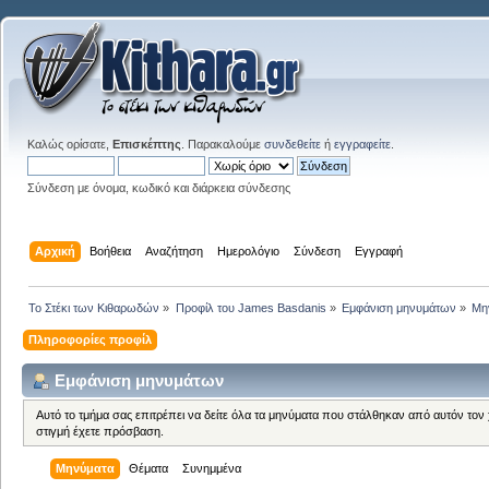
Καλώς ορίσατε,
Επισκέπτης
. Παρακαλούμε
συνδεθείτε
ή
εγγραφείτε
.
Σύνδεση με όνομα, κωδικό και διάρκεια σύνδεσης
Αρχική
Βοήθεια
Αναζήτηση
Ημερολόγιο
Σύνδεση
Εγγραφή
Το Στέκι των Κιθαρωδών
»
Προφίλ του James Basdanis
»
Εμφάνιση μηνυμάτων
»
Μη
Πληροφορίες προφίλ
Εμφάνιση μηνυμάτων
Αυτό το τμήμα σας επιτρέπει να δείτε όλα τα μηνύματα που στάλθηκαν από αυτόν τον
στιγμή έχετε πρόσβαση.
Μηνύματα
Θέματα
Συνημμένα