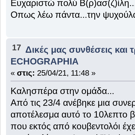
Ευχαριστώ πολύ Β(ρ)ασ(ζ)ίλη..
Οπως λέω πάντα...την ψυχούλ
17
Δικές μας συνθέσεις και 
ECHOGRAPHIA
«
στις:
25/04/21, 11:48 »
Καλησπέρα στην ομάδα...
Από τις 23/4 ανέβηκε μια συνε
αποτέλεσμα αυτό το 10λεπτο βί
που εκτός από κουβεντολόι έχει