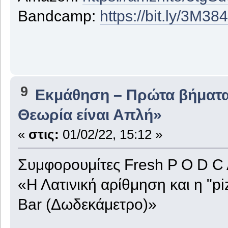
Bandcamp:
https://bit.ly/3M38
9
Εκμάθηση – Πρώτα βήματ
Θεωρία είναι Απλή»
«
στις:
01/02/22, 15:12 »
Συμφορουμίτες Fresh P O D C A 
«Η Λατινική αρίθμηση και η "p
Bar (Δωδεκάμετρο)»