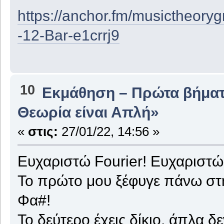
https://anchor.fm/musictheorygr
-12-Bar-e1crrj9
10
Εκμάθηση – Πρώτα βήμα
Θεωρία είναι Απλή»
«
στις:
27/01/22, 14:56 »
Ευχαριστώ Fourier! Ευχαριστώ 
Το πρώτο μου ξέφυγε πάνω στη
Φα#!
Το δεύτερο έχεις δίκιο, άπλα δε