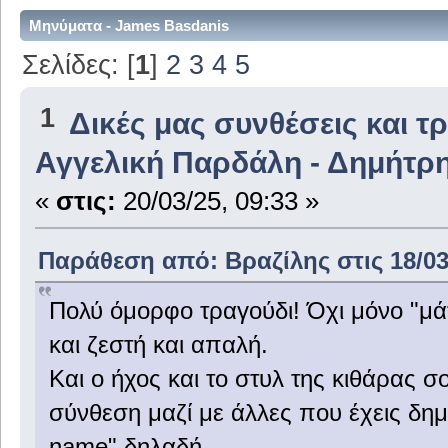
Μηνύματα - James Basdanis
Σελίδες: [
1
]
2
3
4
5
1
Δικές μας συνθέσεις και τ
Αγγελική Παρδάλη - Δημήτρ
«
στις:
20/03/25, 09:33 »
Παράθεση από: Βραζίλης στις 18/03/
Πολύ όμορφο τραγούδι! Όχι μόνο "μάτ
και ζεστή και απαλή.
Και ο ήχος και το στυλ της κιθάρας σ
σύνθεση μαζί με άλλες που έχεις δημ
name" δηλαδή...