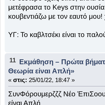
μετέφρασα το Keys στην ουσία!
κουβεντιάζω με τον εαυτό μου
ΥΓ: Το καβλτσέκι είναι το παλο
11
Εκμάθηση – Πρώτα βήμα
Θεωρία είναι Απλή»
«
στις:
25/01/22, 18:47 »
ΣυνΦόρουμερζζζ Νέο ΈπιΣοου
είναι Απλή