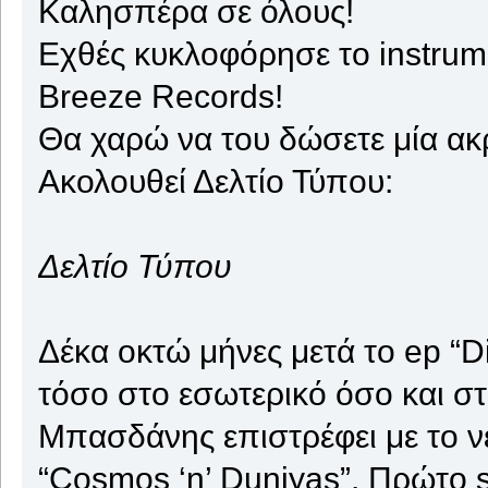
Καλησπέρα σε όλους!
Εχθές κυκλοφόρησε το instrum
Breeze Records!
Θα χαρώ να του δώσετε μία α
Ακολουθεί Δελτίο Τύπου:
Δελτίο Τύπου
Δέκα οκτώ μήνες μετά το ep “D
τόσο στο εσωτερικό όσο και στ
Μπασδάνης επιστρέφει με το νέ
“Cosmos ‘n’ Duniyas”. Πρώτο 