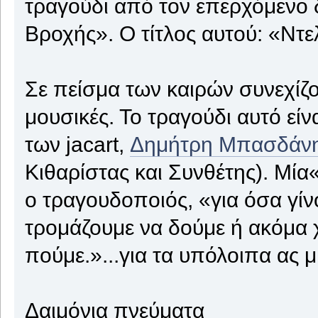
τραγούδι από τον επερχόμενο δ
Βροχής». Ο τίτλος αυτού: «Ντε
Σε πείσμα των καιρών συνεχίζ
μουσικές. Το τραγούδι αυτό είν
των jacart,
Δημήτρη Μπασδάν
Κιθαρίστας και Συνθέτης). Μία
ο τραγουδοποιός, «για όσα γίν
τρομάζουμε να δούμε ή ακόμα 
πούμε.»...για τα υπόλοιπα ας μ
Δαιμόνια πνεύματα