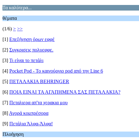
Τα καλύτερα...
θέματα
(1/6)
>
>>
[1]
Eπεξήγηση όρων εφφέ
[2]
Συγκρισεις πολυεφφε.
[3]
Τι είναι το πετάλι
[4]
Pocket Pod - To καινούργιο pod από την Line 6
[5]
ΠΕΤΑΛΑΚΙΑ BEHRINGER
[6]
ΠΟΙΑ ΕΙΝΑΙ ΤΑ ΑΓΑΠΗΜΕΝΑ ΣΑΣ ΠΕΤΑΛΑΚΙΑ?
[7]
Πεταλιερα απ'τα χερακια μου
[8]
Αγορά κομπρέσορα
[9]
Πετάλια Άλφα-Άλφα!
Πλοήγηση