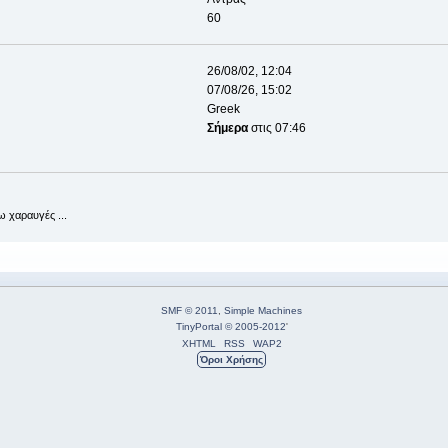
60
26/08/02, 12:04
07/08/26, 15:02
Greek
Σήμερα
στις 07:46
 χαραυγές ...
SMF © 2011
,
Simple Machines
TinyPortal
© 2005-2012
'
XHTML
RSS
WAP2
Όροι Χρήσης