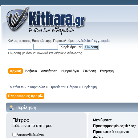
Καλώς ορίσατε,
Επισκέπτης
. Παρακαλούμε
συνδεθείτε
ή
εγγραφείτε
.
Σύνδεση με όνομα, κωδικό και διάρκεια σύνδεσης
Αρχική
Βοήθεια
Αναζήτηση
Ημερολόγιο
Σύνδεση
Εγγραφή
Το Στέκι των Κιθαρωδών
»
Προφίλ του Πέτροc
»
Περίληψη
Πληροφορίες προφίλ
Περίληψη
Πέτροc 
Μηνύματα:
Εδώ είναι το σπίτι μου
Προσαρμοσμένος τίτλος:
Προσωπικό κείμενο:
Αποσυνδεδεμένος
Φύλο: